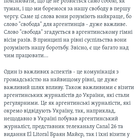
пояснювати, що це не розвіється само собою, як
туман, і що ми боремося за нашу свободу в першу
чергу. Саме ці слова вони розуміють найкраще, бо
слово "свобода" для аргентинців - дуже важливе.
Слово "свобода" згадується в аргентинському гімні
вісім разів. В принципі на рівні суспільства вони
розуміють нашу боротьбу. Звісно, є ще багато над
чим працювати...
Один із важливих аспектів - це комунікація з
громадськістю на найвищому рівні, це дуже
важливий шлях впливу. Також важливими є візити
аргентинських журналістів до України, які стали
регулярними. Це як аргентинські журналісти, які
окремо відвідують Україну, так, наприклад,
нещодавно в Україні побував аргентинський
журналіст, представник телеканалу Canal 26 та
видання El Litoral Браян Майєр, так і їхні візити у