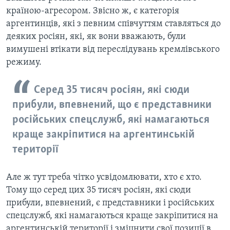
країною-агресором. Звісно ж, є категорія
аргентинців, які з певним співчуттям ставляться до
деяких росіян, які, як вони вважають, були
вимушені втікати від переслідувань кремлівського
режиму.
Серед 35 тисяч росіян, які сюди
прибули, впевнений, що є представники
російських спецслужб, які намагаються
краще закріпитися на аргентинській
території
Але ж тут треба чітко усвідомлювати, хто є хто.
Тому що серед цих 35 тисяч росіян, які сюди
прибули, впевнений, є представники і російських
спецслужб, які намагаються краще закріпитися на
аргентинській території і зміцнити свої позиції в