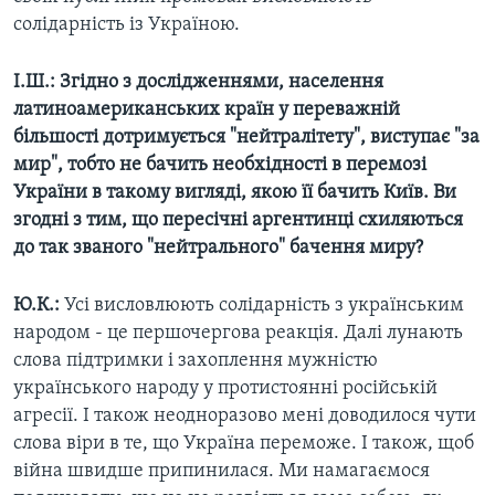
солідарність із Україною.
І.Ш.:
Згідно з дослідженнями, населення
латиноамериканських країн у переважній
більшості дотримується "нейтралітету", виступає "за
мир", тобто не бачить необхідності в перемозі
України в такому вигляді, якою її бачить Київ. Ви
згодні з тим, що пересічні аргентинці схиляються
до так званого "нейтрального" бачення миру?
Ю.К.:
Усі висловлюють солідарність з українським
народом - це першочергова реакція. Далі лунають
слова підтримки і захоплення мужністю
українського народу у протистоянні російській
агресії. І також неодноразово мені доводилося чути
слова віри в те, що Україна переможе. І також, щоб
війна швидше припинилася. Ми намагаємося