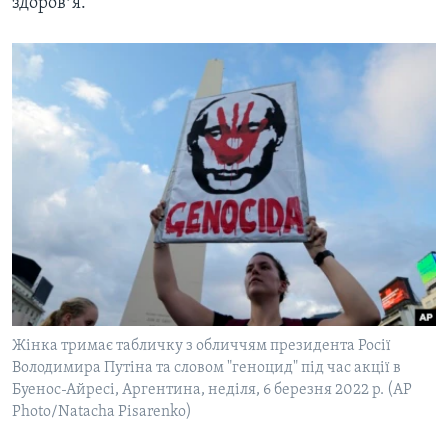
здоровʼя.
Жінка тримає табличку з обличчям президента Росії
Володимира Путіна та словом "геноцид" під час акції в
Буенос-Айресі, Аргентина, неділя, 6 березня 2022 р. (AP
Photo/Natacha Pisarenko)