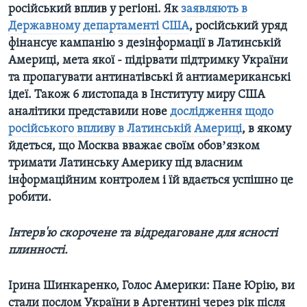
російський вплив у регіоні. Як
заявляють в
Державному департаменті США
, російський уряд
фінансує кампанію з дезінформації в Латинській
Америці, мета якої - підірвати підтримку України
та пропагувати антинатівські й антиамериканські
ідеї. Також 6 листопада в Інституту миру США
аналітики представили нове
дослідження щодо
російського впливу в Латинській Америці
, в якому
йдеться, що Москва вважає своїм обовʼязком
тримати Латинську Америку під власним
інформаційним контролем і їй вдається успішно це
робити.
Інтерв'ю скорочене та відредаговане для ясності
плинності.
Ірина Шинкаренко, Голос Америки: Пане Юрію, ви
стали послом України в Аргентині через рік після