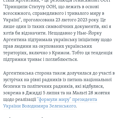
стала Аргентина, - це резолюція Генасамблеї ООН
"Принципи Статуту ООН, що лежать в основі
всеосяжного, справедливого і тривалого миру в
Україні", проголосована 23 лютого 2023 року. Це
лише один із таких символічних документів, які я
хотів би відзначити. Нещодавно у Нью-Йорку
Аргентина підтримала українську ініціативу щодо
прав людини на окупованих українських
територіях, включно з Кримом. Тобто ця тенденція
підтримки триває і поглиблюється.
Аргентинська сторона також долучилася до участі в
зустрічах на рівні радників із питань національної
безпеки та політичних радників, які відбулися,
зокрема в Джидді 5 липня та на Мальті 28 жовтня
щодо реалізації
"формули миру" президента
України Володимира Зеленського
.