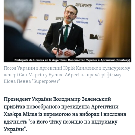
ВІДЕО
СУСПІЛЬСТВО
ТЕЛЕПРОГРАМИ
ЕКОНОМІКА
ENGLISH
ЧАС-TIME
ІСТОРІЇ УСПІХУ УКРАЇНЦІВ
БРИФІНГ ГОЛОСУ АМЕРИКИ
Learning English
СТУДІЯ ВАШИНГТОН
МИ В СОЦМЕРЕЖАХ
ВІКНО В АМЕРИКУ
ПРАЙМ-ТАЙМ
Посол України в Аргентині Юрій Клименко в культурному
центрі Сан Мартін y Буенос-Айресі на премʼєрі фільму
ПОГЛЯД З ВАШИНГТОНА
Шона Пенна "Superpower"
Мови
Президент України Володимир Зеленський
привітав новообраного президента Аргентини
Хав’єра Мілея із перемогою на виборах і висловив
вдячність "за його чітку позицію на підтримку
України".