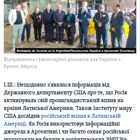
Відправлення гуманітарної допомоги для України з
Буенос-Айреса.
І.Ш.: Нещодавно з'явилася інформація від
Державного департаменту США про те, що Росія
активізувала свій пропагандистський вплив на
країни Латиської Америки. Також Інституту миру
США дослідив
російський вплив в Латинській
Америці
. Як Росія використовує інформаційні
джерела в Аргентині і чи багато ознак російської
пропаганди ви бачите в аргентинських ЗМІ? Чи