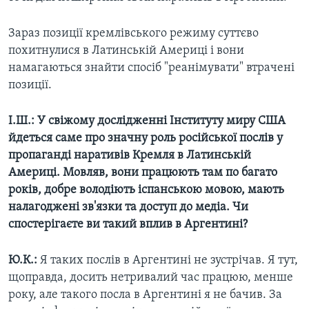
Зараз позиції кремлівського режиму суттєво
похитнулися в Латинській Америці і вони
намагаються знайти спосіб "реанімувати" втрачені
позиції.
І.Ш.: У свіжому дослідженні Інституту миру США
йдеться саме про значну роль російської послів у
пропаганді наративів Кремля в Латинській
Америці. Мовляв, вони працюють там по багато
років, добре володіють іспанською мовою, мають
налагоджені зв'язки та доступ до медіа.
Чи
спостерігаєте ви такий вплив в Аргентині?
Ю.К.:
Я таких послів в Аргентині не зустрічав. Я тут,
щоправда, досить нетривалий час працюю, менше
року, але такого посла в Аргентині я не бачив. За