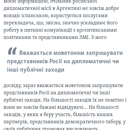
моєю інформацією, очільник російської
дипломатичної місії в Аргентині не зовсім добре
володіє іспанською, користується послугами
перекладача, що, звісно, значно ускладнює його
роботу в питанні комунікації з аргентинськими
політиками та представниками ЗМІ. З мого
Вважається моветоном запрошувати
представників Росії на дипломатичні чи
інші публічні заходи
досвіду, зараз вважається моветоном запрошувати
представників Росії на дипломатичні чи інші
публічні заходи. На більшості заходів їх не помітно і
вони не зовсім бажані відвідувачі... На більшості
заходів, у яких я беру участь, більшість наших
партнерів, представників демократичного табору, у
своїх публічних промовах висловлюють