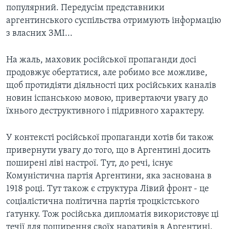
популярний. Передусім представники
аргентинського суспільства отримують інформацію
з власних ЗМІ...
На жаль, маховик російської пропаганди досі
продовжує обертатися, але робимо все можливе,
щоб протидіяти діяльності цих російських каналів
новин іспанською мовою, привертаючи увагу до
їхнього деструктивного і підривного характеру.
У контексті російської пропаганди хотів би також
привернути увагу до того, що в Аргентині досить
поширені ліві настрої. Тут, до речі, існує
Комуністична партія Аргентини, яка заснована в
1918 році. Тут також є структура Лівий фронт - це
соціалістична політична партія троцкістського
ґатунку. Тож російська дипломатія використовує ці
течії для поширення своїх наративів в Аргентині.