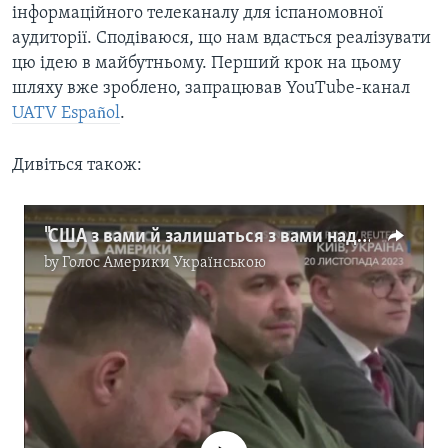
інформаційного телеканалу для іспаномовної
аудиторії. Сподіваюся, що нам вдасться реалізувати
цю ідею в майбутньому. Перший крок на цьому
шляху вже зроблено, запрацював YouTube-канал
UATV Español
.
Дивіться також:
"США з вами й залишаться з вами надовго", – міністр оборони США Ллойд Остін. Відео
by
Голос Америки Українською
No media source currently available