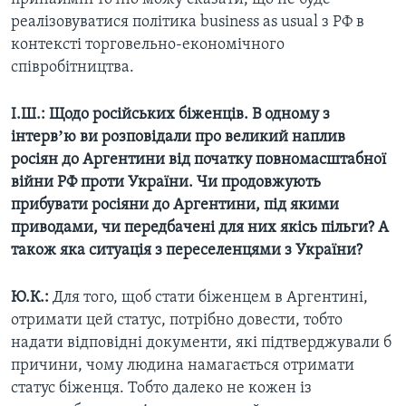
реалізовуватися політика business as usual з РФ в
контексті торговельно-економічного
співробітництва.
І.Ш.: Щодо російських біженців. В одному з
інтервʼю ви розповідали про великий наплив
росіян до Аргентини від початку повномасштабної
війни РФ проти України. Чи продовжують
прибувати росіяни до Аргентини, під якими
приводами, чи передбачені для них якісь пільги? А
також яка ситуація з переселенцями з України?
Ю.К.:
Для того, щоб стати біженцем в Аргентині,
отримати цей статус, потрібно довести, тобто
надати відповідні документи, які підтверджували б
причини, чому людина намагається отримати
статус біженця. Тобто далеко не кожен із