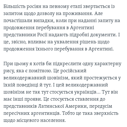
Більшість росіян на певному етапі звертається із
запитом щодо дозволу на проживання. Але
почастішали випадки, коли при наданні запиту на
продовження перебування в Аргентині
представники Росії надають підробні документи. І
це, звісно, впливає на ухвалення рішень щодо
продовження їхнього перебування в Аргентині.
При цьому я хотів би підкреслити одну характерну
рису, яка є помітною. Це російський
великодержавний шовінізм, який простежується у
їхній поведінці й тут. І цей великодержавний
шовінізм не так тут стосується українців... Тут він
має інші прояви. Це стосується ставлення до
представників Латинської Америки, передусім
пересічних аргентинців. Тобто це така зверхність
щодо місцевого населення.