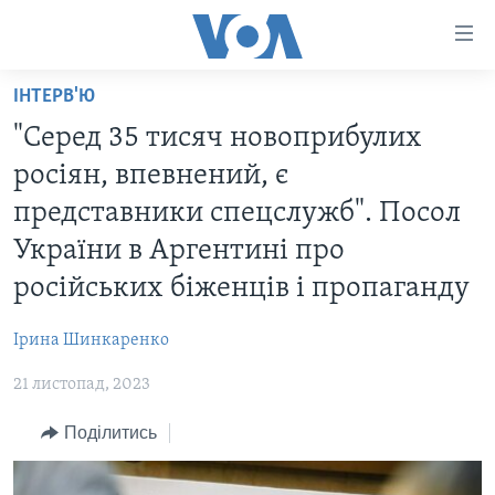
Спеціальні
потреби
Перейти
ІНТЕРВ'Ю
до
ГОЛОВНА
"Серед 35 тисяч новоприбулих
матеріалу
АКТУАЛЬНО
Перейти
росіян, впевнений, є
АНАЛІТИКА
до
СВІТ
представники спецслужб". Посол
меню
ПОЛІТИКА В США
США
України в Аргентині про
сторінки
АДМІНІСТРАЦІЯ ПРЕЗИДЕНТА ТРАМПА: ПЕРШІ 100
УКРАЇНА
Перейти
російських біженців і пропаганду
ДНІВ
до
ВІЙНА - ЦЕ ОСОБИСТЕ
Пошуку
УКРАЇНЦІ В АМЕРИЦІ
Ірина Шинкаренко
УКРАЇНЦІ У СВІТІ
УКРАЇНА
21 листопад, 2023
НАУКА
ІНТЕРВ'Ю
Поділитись
ЗДОРОВ'Я
БОРОТЬБА З ДЕЗІНФОРМАЦІЄЮ
КУЛЬТУРА