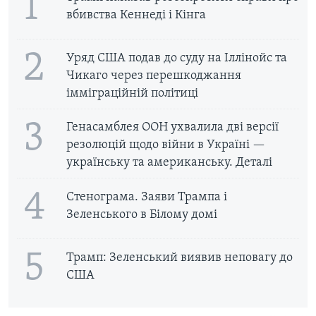
1
ВІДЕО
СУСПІЛЬСТВО
вбивства Кеннеді і Кінга
ТЕЛЕПРОГРАМИ
ЕКОНОМІКА
ENGLISH
ЧАС-TIME
2
Уряд США подав до суду на Іллінойс та
ІСТОРІЇ УСПІХУ УКРАЇНЦІВ
Чикаго через перешкоджання
БРИФІНГ ГОЛОСУ АМЕРИКИ
Learning English
імміграційній політиці
СТУДІЯ ВАШИНГТОН
3
Генасамблея ООН ухвалила дві версії
МИ В СОЦМЕРЕЖАХ
ВІКНО В АМЕРИКУ
резолюцій щодо війни в Україні —
ПРАЙМ-ТАЙМ
українську та американську. Деталі
ПОГЛЯД З ВАШИНГТОНА
4
Мови
Стенограма. Заяви Трампа і
Зеленського в Білому домі
5
Трамп: Зеленський виявив неповагу до
США