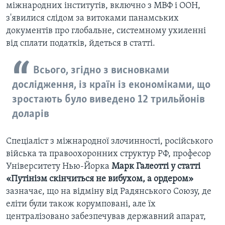
міжнародних інститутів, включно з МВФ і ООН,
з'явилися слідом за витоками панамських
документів про глобальне, системному ухиленні
від сплати податків, йдеться в статті.
Всього, згідно з висновками
дослідження, із країн із економіками, що
зростають було виведено 12 трильйонів
доларів
Спеціаліст з міжнародної злочинності, російського
війська та правоохоронних структур РФ, професор
Університету Нью-Йорка
Марк Галеотті у статті
«Путінізм скінчиться не вибухом, а ордером»
зазначає, що на відміну від Радянського Союзу, де
еліти були також корумповані, але їх
централізовано забезпечував державний апарат,