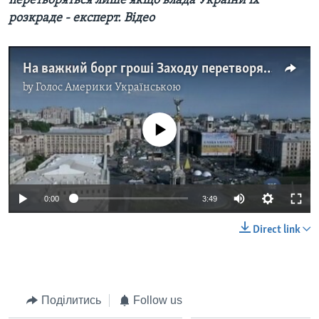
перетворяться лише якщо влада України їх
розкраде - експерт. Відео
На важкий борг гроші Заходу перетворяться лише якщо влада України їх розкраде - експерт. Відео
by
Голос Америки Українською
No media source currently available
0:00
3:49
Direct link
Поділитись
Follow us