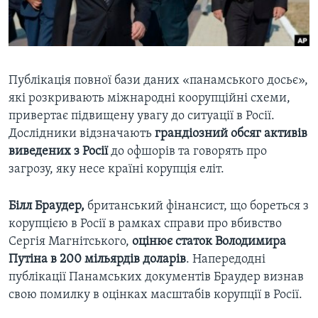
ВІДЕО
СУСПІЛЬСТВО
ТЕЛЕПРОГРАМИ
ЕКОНОМІКА
ENGLISH
ЧАС-TIME
ІСТОРІЇ УСПІХУ УКРАЇНЦІВ
БРИФІНГ ГОЛОСУ АМЕРИКИ
Публікація повної бази даних «панамського досьє»,
Learning English
які розкривають міжнародні коорупційні схеми,
СТУДІЯ ВАШИНГТОН
привертає підвищену увагу до ситуації в Росії.
МИ В СОЦМЕРЕЖАХ
ВІКНО В АМЕРИКУ
Дослідники відзначають
грандіозний обсяг активів
виведених з Росії
до офшорів та говорять про
ПРАЙМ-ТАЙМ
загрозу, яку несе країні корупція еліт.
ПОГЛЯД З ВАШИНГТОНА
Мови
Білл Браудер,
британський фінансист, що бореться з
корупцією в Росії в рамках справи про вбивство
Сергія Магнітського,
оцінює статок Володимира
Путіна в 200 мільярдів доларів
. Напередодні
публікації Панамських документів Браудер визнав
свою помилку в оцінках масштабів корупції в Росії.