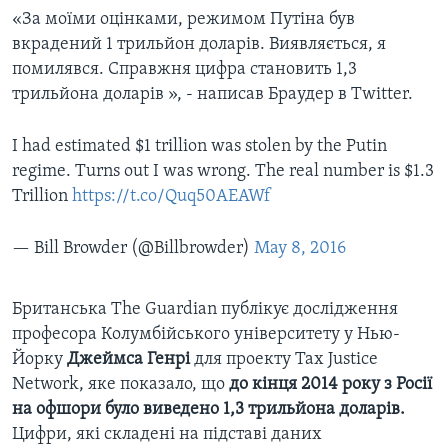
«За моїми оцінками, режимом Путіна був
вкрадений 1 трильйон доларів. Виявляється, я
помилявся. Справжня цифра становить 1,3
трильйона доларів », - написав Браудер в Twitter.
I had estimated $1 trillion was stolen by the Putin
regime. Turns out I was wrong. The real number is $1.3
Trillion
https://t.co/Quq50AEAWf
— Bill Browder (@Billbrowder)
May 8, 2016
Британська The Guardian публікує дослідження
професора Колумбійського університету у Нью-
Йорку
Джеймса Генрі
для проекту Tax Justice
Network, яке показало, що
до кінця 2014 року з Росії
на офшори було виведено 1,3 трильйона доларів.
Цифри, які складені на підставі даних