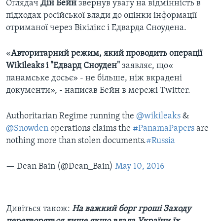
Оглядач
Дін Бейн
звернув увагу на відмінність в
підходах російської влади до оцінки інформації
отриманої через Вікілікс і Едварда Сноудена.
«
Авторитарний режим, який проводить операції
Wikileaks і "Едвард Сноуден"
заявляє, що«
панамське досьє» - не більше, ніж вкрадені
документи», - написав Бейн в мережі Twitter.
Authoritarian Regime running the
@wikileaks
&
@Snowden
operations claims the
#PanamaPapers
are
nothing more than stolen documents.
#Russia
— Dean Bain (@Dean_Bain)
May 10, 2016
Дивіться також:
На важкий борг гроші Заходу