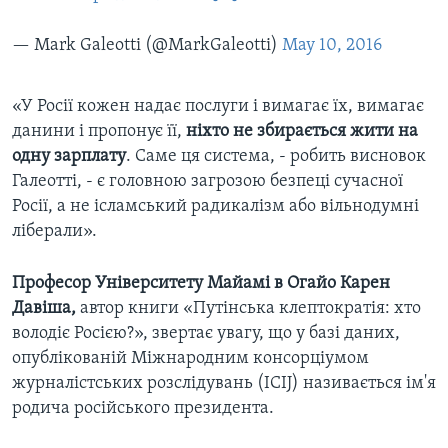
— Mark Galeotti (@MarkGaleotti)
May 10, 2016
«У Росії кожен надає послуги і вимагає їх, вимагає
данини і пропонує її,
ніхто не збирається жити на
одну зарплату
. Саме ця система, - робить висновок
Галеотті, - є головною загрозою безпеці сучасної
Росії, а не ісламський радикалізм або вільнодумні
ліберали».
Професор Університету Майамі в Огайо Карен
Давіша,
автор книги «Путінська клептократія: хто
володіє Росією?», звертає увагу, що у базі даних,
опублікованій Міжнародним консорціумом
журналістських розслідувань (ICIJ) називається ім'я
родича російського президента.