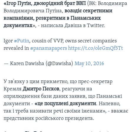
«Ігор Путін, двоюрідний брат ВВП
(ВК: Володимира
Володимировича Путіна,
володіє секретними
компаніями, розкритими в Панамських
документах
», - написала Давіша в Twitter.
Igor
#Putin
, cousin of VVP, owns secret companies
revealed in
#panamapapers
https://t.co/oleGmQf5Tt
— Karen Dawisha (@Dawisha)
May 10, 2016
У зв'язку з цим прикметно, що прес-секретар
Кремля
Дмитро Пєсков
, реагуючи на
оприлюднення бази даних заявив, що Панамські
документи -
«це поцуплені документи
. Напевно,
так і треба називати речі своїми іменами», - вважає
представник російського президента.