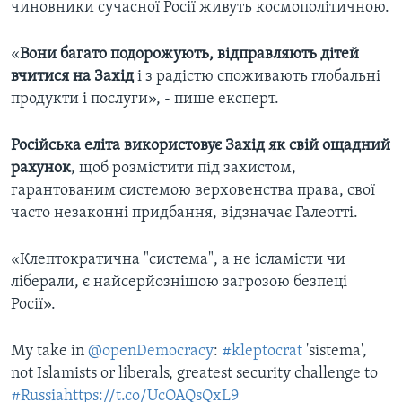
чиновники сучасної Росії живуть космополітичною.
«
Вони багато подорожують, відправляють дітей
вчитися на Захід
і з радістю споживають глобальні
продукти і послуги», - пише експерт.
Російська еліта використовує Захід як свій ощадний
рахунок
, щоб розмістити під захистом,
гарантованим системою верховенства права, свої
часто незаконні придбання, відзначає Галеотті.
«Клептократична "система", а не ісламісти чи
ліберали, є найсерйознішою загрозою безпеці
Росії».
My take in
@openDemocracy
:
#kleptocrat
'sistema',
not Islamists or liberals, greatest security challenge to
#Russia
https://t.co/UcOAQsQxL9