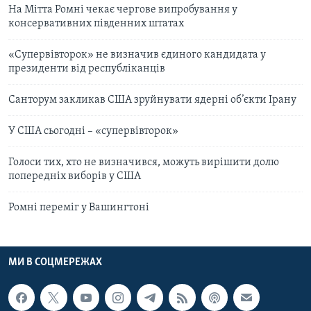
На Мітта Ромні чекає чергове випробування у
консервативних південних штатах
«Cупервівторок» не визначив єдиного кандидата у
президенти від республіканців
Санторум закликав США зруйнувати ядерні об’єкти Ірану
У США сьогодні – «супервівторок»
Голоси тих, хто не визначився, можуть вирішити долю
попередніх виборів у США
Ромні переміг у Вашингтоні
МИ В СОЦМЕРЕЖАХ