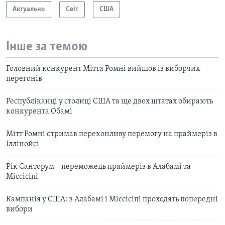
Актуально
Світ
США
Інше за темою
Головний конкурент Мітта Ромні вийшов із виборчих
перегонів
Республіканці у столиці США та ще двох штатах обирають
конкурента Обамі
Мітт Ромні отримав переконливу перемогу на праймеріз в
Іллінойсі
Рік Санторум – переможець праймеріз в Алабамі та
Міссісіпі
Кампанія у США: в Алабамі і Міссісіпі проходять попередні
вибори