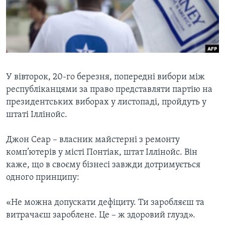
ВІДЕО
СУСПІЛЬСТВО
ТЕЛЕПРОГРАМИ
ЕКОНОМІКА
ENGLISH
ЧАС-TIME
ІСТОРІЇ УСПІХУ УКРАЇНЦІВ
БРИФІНГ ГОЛОСУ АМЕРИКИ
Learning English
СТУДІЯ ВАШИНГТОН
У вівторок, 20-го березня, попередні вибори між
республіканцями за право представляти партію на
МИ В СОЦМЕРЕЖАХ
ВІКНО В АМЕРИКУ
президентських виборах у листопаді, пройдуть у
ПРАЙМ-ТАЙМ
штаті Іллінойс.
ПОГЛЯД З ВАШИНГТОНА
Мови
Джон Сеар – власник майстерні з ремонту
комп’ютерів у місті Понтіак, штат Іллінойс. Він
каже, що в своєму бізнесі завжди дотримується
одного принципу:
«Не можна допускати дефіциту. Ти заробляєш та
витрачаєш зароблене. Це – ж здоровий глузд».