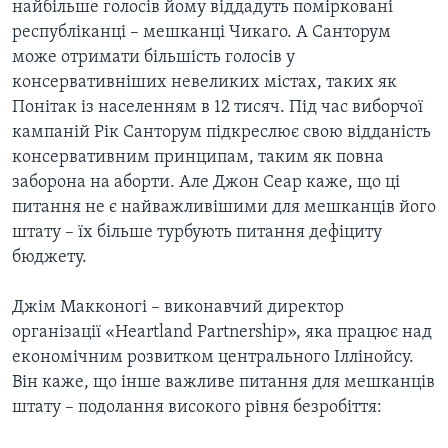
найбільше голосів йому віддадуть помірковані
республіканці – мешканці Чикаго. А Санторум
може отримати більшість голосів у
консервативніших невеликих містах, таких як
Понітак із населенням в 12 тисяч. Під час виборчої
кампаній Рік Санторум підкреслює свою відданість
консервативним принципам, таким як повна
заборона на аборти. Але Джон Сеар каже, що ці
питання не є найважливішими для мешканців його
штату – їх більше турбують питання дефіциту
бюджету.
Джім Макконогі – виконавчий директор
організації «Heartland Partnership», яка працює над
економічним розвитком центрального Іллінойсу.
Він каже, що інше важливе питання для мешканців
штату – подолання високого рівня безробіття: