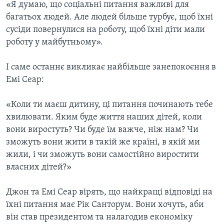
«Я думаю, що соціальні питання важливі для
багатьох людей. Але людей більше турбує, щоб їхні
сусіди повернулися на роботу, щоб їхні діти мали
роботу у майбутньому».
І саме останнє викликає найбільше занепокоєння в
Емі Сеар:
«Коли ти маєш дитину, ці питання починають тебе
хвилювати. Яким буде життя наших дітей, коли
вони виростуть? Чи буде їм важче, ніж нам? Чи
зможуть вони жити в такій же країні, в якій ми
жили, і чи зможуть вони самостійно виростити
власних дітей?»
Джон та Емі Сеар вірять, що найкращі відповіді на
їхні питання має Рік Санторум. Вони хочуть, аби
він став президентом та налагодив економіку