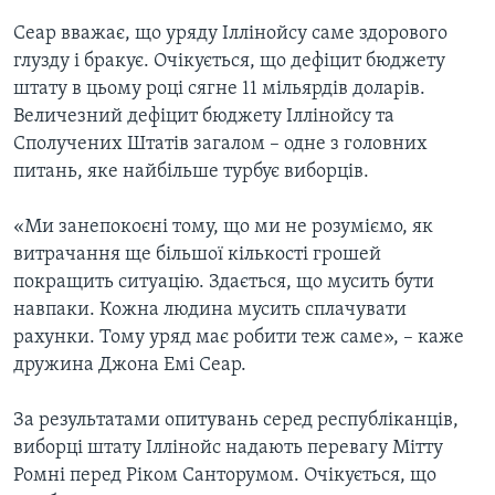
Сеар вважає, що уряду Іллінойсу саме здорового
глузду і бракує. Очікується, що дефіцит бюджету
штату в цьому році сягне 11 мільярдів доларів.
Величезний дефіцит бюджету Іллінойсу та
Сполучених Штатів загалом – одне з головних
питань, яке найбільше турбує виборців.
«Ми занепокоєні тому, що ми не розуміємо, як
витрачання ще більшої кількості грошей
покращить ситуацію. Здається, що мусить бути
навпаки. Кожна людина мусить сплачувати
рахунки. Тому уряд має робити теж саме», – каже
дружина Джона Емі Сеар.
За результатами опитувань серед республіканців,
виборці штату Іллінойс надають перевагу Мітту
Ромні перед Ріком Санторумом. Очікується, що