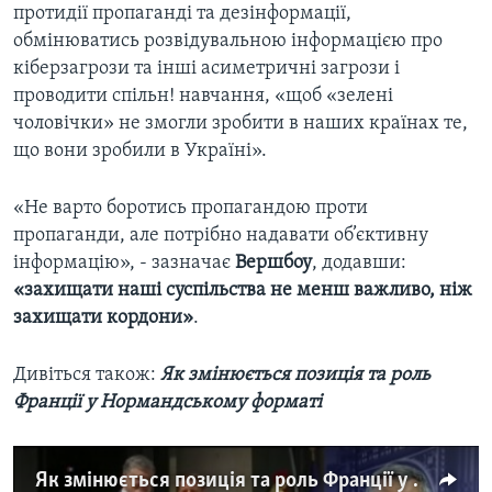
протидії пропаганді та дезінформації,
обмінюватись розвідувальною інформацією про
кіберзагрози та інші асиметричні загрози і
проводити спільн! навчання, «щоб «зелені
чоловічки» не змогли зробити в наших країнах те,
що вони зробили в Україні».
«Не варто боротись пропагандою проти
пропаганди, але потрібно надавати об’єктивну
інформацію», - зазначає
Вершбоу
, додавши:
«захищати наші суспільства не менш важливо, ніж
захищати кордони»
.
Дивіться також:
Як змінюється позиція та роль
Франції у Нормандському форматі
Як змінюється позиція та роль Франції у Нормандському форматі. Відео