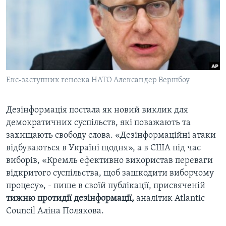
ВІДЕО
СУСПІЛЬСТВО
ТЕЛЕПРОГРАМИ
ЕКОНОМІКА
ENGLISH
ЧАС-TIME
ІСТОРІЇ УСПІХУ УКРАЇНЦІВ
БРИФІНГ ГОЛОСУ АМЕРИКИ
Learning English
СТУДІЯ ВАШИНГТОН
Екс-заступник генсека НАТО Александер Вершбоу
МИ В СОЦМЕРЕЖАХ
ВІКНО В АМЕРИКУ
Дезінформація постала як новий виклик для
ПРАЙМ-ТАЙМ
демократичних суспільств, які поважають та
ПОГЛЯД З ВАШИНГТОНА
захищають свободу слова. «Дезінформаційні атаки
Мови
відбуваються в Україні щодня», а в США під час
виборів, «Кремль ефективно використав переваги
відкритого суспільства, щоб зашкодити виборчому
процесу», - пише в своїй публікації, присвяченій
тижню протидії дезінформації,
аналітик Atlantic
Council Аліна Полякова.