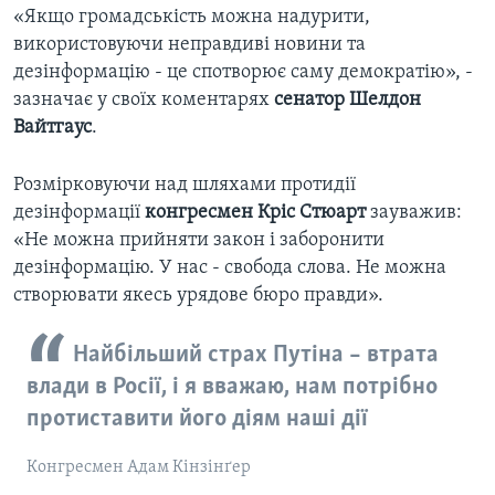
«Якщо громадськість можна надурити,
використовуючи неправдиві новини та
дезінформацію - це спотворює саму демократію», -
зазначає у своїх коментарях
сенатор Шелдон
Вайтгаус
.
Розмірковуючи над шляхами протидії
дезінформації
конгресмен Кріс Стюарт
зауважив:
«Не можна прийняти закон і заборонити
дезінформацію. У нас - свобода слова. Не можна
створювати якесь урядове бюро правди».
Найбільший страх Путіна – втрата
влади в Росії, і я вважаю, нам потрібно
протиставити його діям наші дії
Конгресмен Адам Кінзінґер