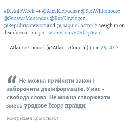
#DisinfoWeek
→
@AmyKlobuchar
@SenWhitehouse
@SenatorMenendez
@RepKinzinger
@RepChrisStewart
and
@JoaquinCastroTX
weigh in on
disinformation.
pic.twitter.com/v27d5qF6vn
— Atlantic Council (@AtlanticCouncil)
June 26, 2017
Не можна прийняти закон і
заборонити дезінформацію. У нас -
свобода слова. Не можна створювати
якесь
урядове бюро правди
Конгресмен Кріс Стюарт