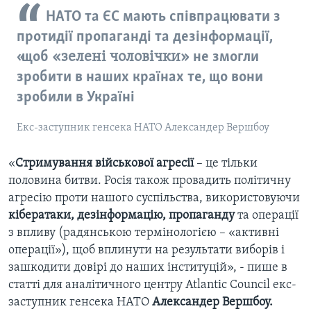
НАТО та ЄС мають співпрацювати з
протидії пропаганді та дезінформації,
«щоб
«зелені чоловічки»
не змогли
зробити в наших країнах те, що вони
зробили в Україні
Екс-заступник генсека НАТО Александер Вершбоу
«
Стримування військової агресії
– це тільки
половина битви. Росія також провадить політичну
агресію проти нашого суспільства, використовуючи
кібератаки, дезінформацію, пропаганду
та операції
з впливу (радянською термінологією – «активні
операції»), щоб вплинути на результати виборів і
зашкодити довірі до наших інституцій», - пише в
статті для аналітичного центру Atlantic Council екс-
заступник генсека НАТО
Александер Вершбоу.