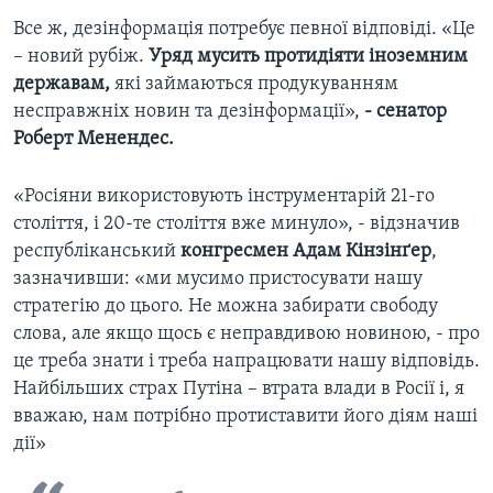
Все ж, дезінформація потребує певної відповіді. «Це
– новий рубіж.
Уряд мусить протидіяти іноземним
державам,
які займаються продукуванням
несправжніх новин та дезінформації»,
- сенатор
Роберт Менендес.
«Росіяни використовують інструментарій 21-го
століття, і 20-те століття вже минуло», - відзначив
республіканський
конгресмен Адам Кінзінґер
,
зазначивши: «ми мусимо пристосувати нашу
стратегію до цього. Не можна забирати свободу
слова, але якщо щось є неправдивою новиною, - про
це треба знати і треба напрацювати нашу відповідь.
Найбільших страх Путіна – втрата влади в Росії і, я
вважаю, нам потрібно протиставити його діям наші
дії»