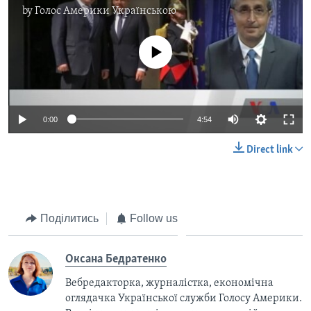
by
Голос Америки Українською
No media source currently available
0:00
4:54
Direct link
Поділитись
Follow us
Оксана Бедратенко
Вебредакторка, журналістка, економічна
оглядачка Української служби Голосу Америки.