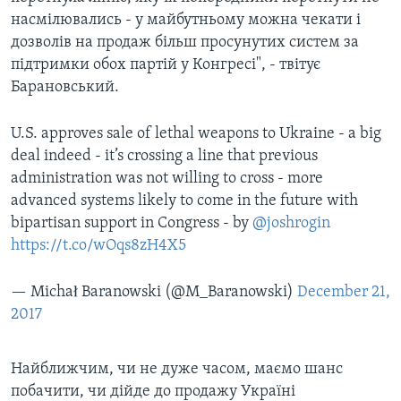
насмілювались - у майбутньому можна чекати і
дозволів на продаж більш просунутих систем за
підтримки обох партій у Конгресі", - твітує
Барановський.
U.S. approves sale of lethal weapons to Ukraine - a big
deal indeed - it’s crossing a line that previous
administration was not willing to cross - more
advanced systems likely to come in the future with
bipartisan support in Congress - by
@joshrogin
https://t.co/wOqs8zH4X5
— Michał Baranowski (@M_Baranowski)
December 21,
2017
Найближчим, чи не дуже часом, маємо шанс
побачити, чи дійде до продажу Україні