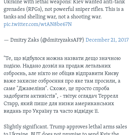
Ukraine with lethal weapons: Kiev wanted anti-tank
grenades (RPGs), not powerful sniper rifles. This is a
tanks and shelling war, not a shooting war.
pic.twitter.com/wtAN8be67N
— Dmitry Zaks (@dmitryzaksAFP)
December 21, 2017
"Те, що відбулося можна назвати дещо значною
подією. Надано дозвіл на продаж летальних
озброєнь, але ніхто не обіцяв відправити Києву
важе захисне озброєння про яке там просили, а
саме "Джавеліни". Схоже, це просто спроба
задобрити активістів", - твітує оглядач Террелл
Старр, який пише для низки американських
видань про Україну та часто відвідує її.
Slightly significant. Trump approves lethal arms sales
to Ukraine, BUT does not promise to send Kyiv the