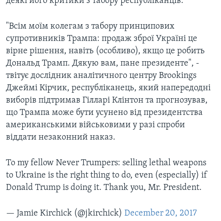
деякі його критики з табору республіканців.
"Всім моїм колегам з табору принципових
супротивників Трампа: продаж зброї Україні це
вірне рішення, навіть (особливо), якщо це робить
Дональд Трамп. Дякую вам, пане президенте", -
твітує дослідник аналітичного центру Brookings
Джеймі Кірчик, республіканець, який напередодні
виборів підтримав Гілларі Клінтон та прогнозував,
що Трампа може бути усунено від президентства
американськими військовими у разі спроби
віддати незаконний наказ.
To my fellow Never Trumpers: selling lethal weapons
to Ukraine is the right thing to do, even (especially) if
Donald Trump is doing it. Thank you, Mr. President.
— Jamie Kirchick (@jkirchick)
December 20, 2017