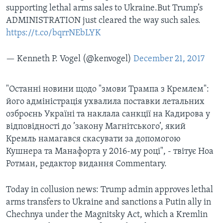
supporting lethal arms sales to Ukraine.But Trump’s
ADMINISTRATION just cleared the way such sales.
https://t.co/bqrrNEbLYK
— Kenneth P. Vogel (@kenvogel)
December 21, 2017
"Останні новини щодо "змови Трампа з Кремлем":
його адміністрація ухвалила поставки летальних
озброєнь Україні та наклала санкції на Кадирова у
відповідності до ’закону Магнітського’, який
Кремль намагався скасувати за допомогою
Кушнера та Манафорта у 2016-му році", - твітує Ноа
Ротман, редактор видання Commentary.
Today in collusion news: Trump admin approves lethal
arms transfers to Ukraine and sanctions a Putin ally in
Chechnya under the Magnitsky Act, which a Kremlin