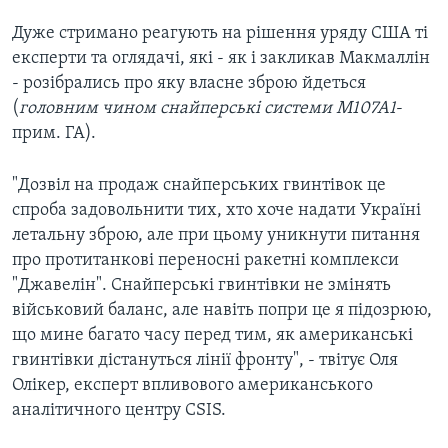
Дуже стримано реагують на рішення уряду США ті
експерти та оглядачі, які - як і закликав Макмаллін
- розібрались про яку власне зброю йдеться
(
головним чином снайперські системи M107A1
-
прим. ГА).
"Дозвіл на продаж снайперських гвинтівок це
спроба задовольнити тих, хто хоче надати Україні
летальну зброю, але при цьому уникнути питання
про протитанкові переносні ракетні комплекси
"Джавелін". Снайперські гвинтівки не змінять
військовий баланс, але навіть попри це я підозрюю,
що мине багато часу перед тим, як американські
гвинтівки дістануться лінії фронту", - твітує Оля
Олікер, експерт впливового американського
аналітичного центру CSIS.