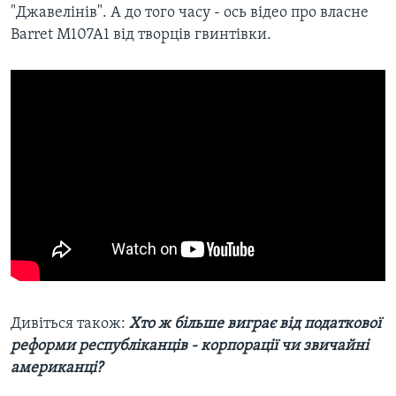
"Джавелінів". А до того часу - ось відео про власне
Barret М107А1 від творців гвинтівки.
Дивіться також:
Хто ж більше виграє від податкової
реформи республіканців - корпорації чи звичайні
американці?