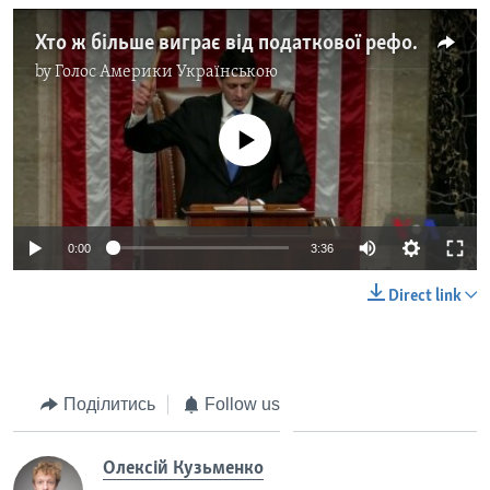
Хто ж більше виграє від податкової реформи республіканців - корпорації чи звичайні американці? Відео
by
Голос Америки Українською
No media source currently available
0:00
3:36
Direct link
Поділитись
Follow us
Олексій Кузьменко