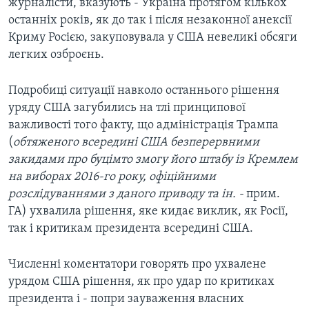
журналісти, вказують - Україна протягом кількох
останніх років, як до так і після незаконної анексії
Криму Росією, закуповувала у США невеликі обсяги
легких озброєнь.
Подробиці ситуації навколо останнього рішення
уряду США загубились на тлі принципової
важливості того факту, що адміністрація Трампа
(
обтяженого всередині США безперервними
закидами про буцімто змогу його штабу із Кремлем
на виборах 2016-го року, офіційними
розслідуваннями з даного приводу та ін. -
прим.
ГА) ухвалила рішення, яке кидає виклик, як Росії,
так і критикам президента всередині США.
Численні коментатори говорять про ухвалене
урядом США рішення, як про удар по критиках
президента і - попри зауваження власних