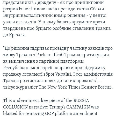
представників Держдепу - як про принциповий
розрив із політикою часів президентства Обами.
Внутрішньополітичний вимір рішення - у центрі
уваги огладячів. У ньому бачать аргумент проти
тверджень про буцімто особливе ставлення Трампа
до Кремля.
"Це рішення підриває провідну частину закидів про
змову Трампа з Росією: Штаб Трампа критикували
за виключення з партійної платформи
Республіканської партії поправки про підтримку
продажу летальної зброї Україні. І ось адміністрація
Трампа розчистила шлях до таких продажів", -
твітує журналіст The New York Times Кеннет Воґель.
This undermines a key piece of the RUSSIA
COLLUSION narrative: Trump’s CAMPAIGN was
blasted for removing GOP platform amendment