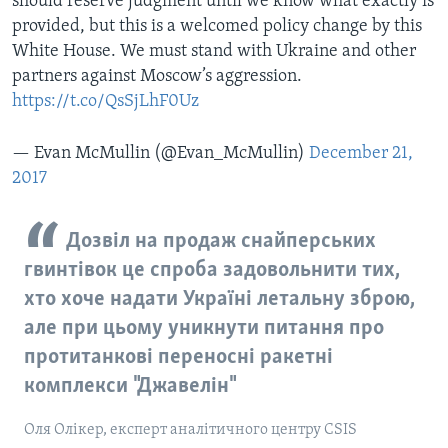
should reserve judgment until we know what exactly is
provided, but this is a welcomed policy change by this
White House. We must stand with Ukraine and other
partners against Moscow’s aggression.
https://t.co/QsSjLhF0Uz
— Evan McMullin (@Evan_McMullin)
December 21,
2017
Дозвіл на продаж снайперських
гвинтівок це спроба задовольнити тих,
хто хоче надати Україні летальну зброю,
але при цьому уникнути питання про
протитанкові переносні ракетні
комплекси "Джавелін"
Оля Олікер, експерт аналітичного центру CSIS