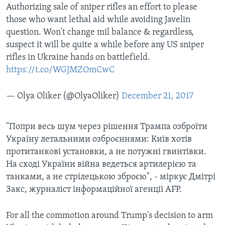
Authorizing sale of sniper rifles an effort to please
those who want lethal aid while avoiding Javelin
question. Won't change mil balance & regardless,
suspect it will be quite a while before any US sniper
rifles in Ukraine hands on battlefield.
https://t.co/WGJMZOmCwC
— Olya Oliker (@OlyaOliker)
December 21, 2017
"Попри весь шум через рішення Трампа озброїти
Україну летальними озброєннями: Київ хотів
протитанкові установки, а не потужні гвинтівки.
На сході України війна ведеться артилерією та
танками, а не стрілецькою зброєю", - міркує Дмітрі
Закс, журналіст інформаційної агенції AFP.
For all the commotion around Trump's decision to arm