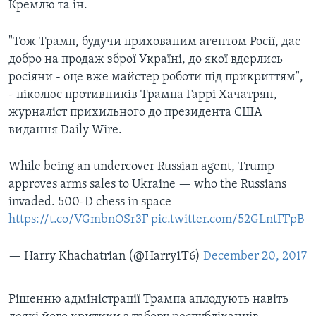
Кремлю та ін.
"Тож Трамп, будучи прихованим агентом Росії, дає
добро на продаж зброї Україні, до якої вдерлись
росіяни - оце вже майстер роботи під прикриттям",
- піколює противників Трампа Гаррі Хачатрян,
журналіст прихильного до президента США
видання Daily Wire.
While being an undercover Russian agent, Trump
approves arms sales to Ukraine — who the Russians
invaded. 500-D chess in space
https://t.co/VGmbnOSr3F
pic.twitter.com/52GLntFFpB
— Harry Khachatrian (@Harry1T6)
December 20, 2017
Рішенню адміністрації Трампа аплодують навіть