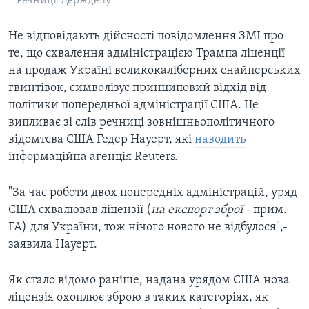
Речниця Держдепу
Не відповідають дійсності повідомлення ЗМІ про
те, що схвалення адміністрацією Трампа ліценції
на продаж Україні великокаліберних снайперських
гвинтівок, символізує принциповий відхід від
політики попередньої адміністрації США. Це
випливає зі слів речниці зовнішньополітичного
відомтсва США Гедер Науерт, які
наводить
інформаційна агенція Reuters.
"За час роботи двох попередніх адміністрацій, уряд
США схвалював ліцензії (
на експорт зброї -
прим.
ГА) для України, тож нічого нового не відбулося",-
заявила Науерт.
Як стало відомо раніше, надана урядом США нова
ліцензія охоплює зброю в таких категоріях, як