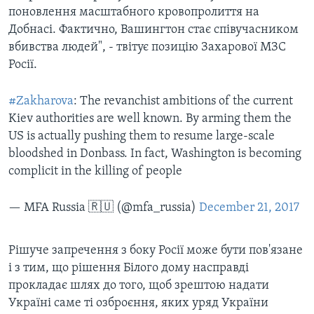
поновлення масштабного кровопролиття на
Добнасі. Фактично, Вашингтон стає співучасником
вбивства людей", - твітує позицію Захарової МЗС
Росії.
#Zakharova
: The revanchist ambitions of the current
Kiev authorities are well known. By arming them the
US is actually pushing them to resume large-scale
bloodshed in Donbass. In fact, Washington is becoming
complicit in the killing of people
— MFA Russia 🇷🇺 (@mfa_russia)
December 21, 2017
Рішуче запречення з боку Росії може бути пов'язане
і з тим, що рішення Білого дому насправді
прокладає шлях до того, щоб зрештою надати
Україні саме ті озброєння, яких уряд України