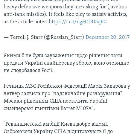
heavy defensive weapons they are asking for (Javelins
anti-tank missiles). It feels like ploy to satisfy activists,
as the article notes.
https://t.co/ngeCD05qPC
— Terrell J. Starr (@Russian_Starr)
December 20, 2017
Якими б не були зауваження щодо рішення таки
продати Україні снайперську зброю, воно очевидно
не сподобалося Росії.
Речниця МЗС Російської Федерації Марія Захарова у
четвер заявила про "надзвичайне розчарування"
Москви рішенням США постачити Україні
снайперські гвинтівки Barret М107А1.
"Реваншистські амбіції Києва добре відомі.
Озброюючи Україну США підштовхують її до