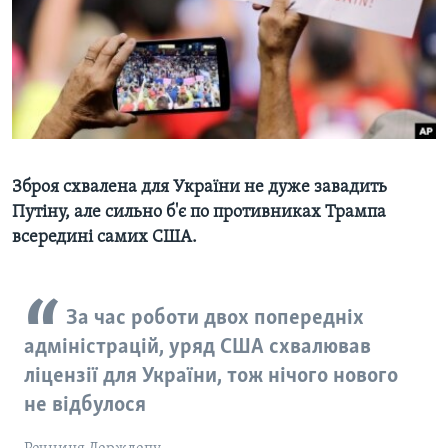
ВІДЕО
СУСПІЛЬСТВО
ТЕЛЕПРОГРАМИ
ЕКОНОМІКА
ENGLISH
ЧАС-TIME
ІСТОРІЇ УСПІХУ УКРАЇНЦІВ
БРИФІНГ ГОЛОСУ АМЕРИКИ
Learning English
СТУДІЯ ВАШИНГТОН
МИ В СОЦМЕРЕЖАХ
ВІКНО В АМЕРИКУ
Зброя схвалена для України не дуже завадить
Путіну, але сильно б'є по противниках Трампа
ПРАЙМ-ТАЙМ
всередині самих США.
ПОГЛЯД З ВАШИНГТОНА
Мови
За час роботи двох попередніх
адміністрацій, уряд США схвалював
ліцензії для України, тож нічого нового
не відбулося