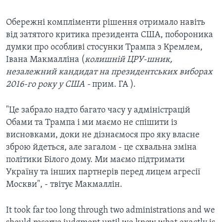
Обережні компліменти рішення отримало навіть
від затятого критика президента США, побороника
думки про особливі стосунки Трампа з Кремлем,
Івана Макмалліна (
колишній ЦРУ-шник,
незалежний кандидат на президентських виборах
2016-го року у США -
прим. ГА ).
"Це забрало надто багато часу у адміністрацій
Обами та Трампа і ми маємо не спішити із
висновками, доки не дізнаємося про яку власне
зброю йдеться, але загалом - це схвальна зміна
політики Білого дому. Ми маємо підтримати
Україну та інших партнерів перед лицем агресії
Москви", - твітує Макмаллін.
It took far too long through two administrations and we