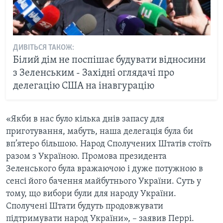
ДИВІТЬСЯ ТАКОЖ:
Білий дім не поспішає будувати відносини
з Зеленським - Західні оглядачі про
делегацію США на інавгурацію
«Якби в нас було кілька днів запасу для
приготування, мабуть, наша делегація була би
вп’ятеро більшою. Народ Сполучених Штатів стоїть
разом з Україною. Промова президента
Зеленського була вражаючою і дуже потужною в
сенсі його бачення майбутнього України. Суть у
тому, що вибори були для народу України.
Сполучені Штати будуть продовжувати
підтримувати народ України», – заявив Перрі.