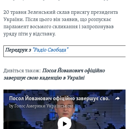
20 травня Зеленський склав присягу президента
України. Після цього він заявив, що розпускає
парламент восьмого скликання і запропонував
уряду піти у відставку.
Передрук з
"Радіо Свобода"
Дивіться також: ​
Посол Йованович офіційно
завершує свою каденцію в Україні
Посол Йованович офіційно завершує свою каденцію в Україні. Відео
by
Голос Америки Українською
No media source currently available