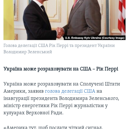
ВІДЕО
СУСПІЛЬСТВО
ТЕЛЕПРОГРАМИ
ЕКОНОМІКА
ENGLISH
ЧАС-TIME
ІСТОРІЇ УСПІХУ УКРАЇНЦІВ
БРИФІНГ ГОЛОСУ АМЕРИКИ
Learning English
СТУДІЯ ВАШИНГТОН
Голова делегації США Рік Перрі та президент України
МИ В СОЦМЕРЕЖАХ
Володимир Зеленський
ВІКНО В АМЕРИКУ
ПРАЙМ-ТАЙМ
Україна може розраховувати на США – Рік Перрі
ПОГЛЯД З ВАШИНГТОНА
Мови
Україна може розраховувати на Сполучені Штати
Америки, заявив
голова делегації США
на
інавгурації президента Володимира Зеленського,
міністр енергетики Рік Перрі журналістам у
кулуарах Верховної Ради.
«Америка тут, щоб послати чіткий сигнал.