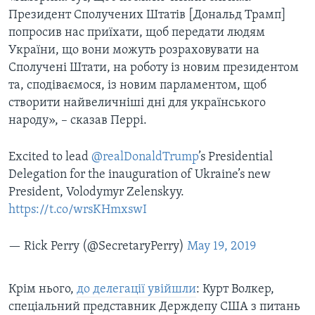
Президент Сполучених Штатів [Дональд Трамп]
попросив нас приїхати, щоб передати людям
України, що вони можуть розраховувати на
Сполучені Штати, на роботу із новим президентом
та, сподіваємося, із новим парламентом, щоб
створити найвеличніші дні для українського
народу», – сказав Перрі.
Excited to lead
@realDonaldTrump
’s Presidential
Delegation for the inauguration of Ukraine’s new
President, Volodymyr Zelenskyy.
https://t.co/wrsKHmxswI
— Rick Perry (@SecretaryPerry)
May 19, 2019
Крім нього,
до делегації увійшли
: Курт Волкер,
спеціальний представник Держдепу США з питань