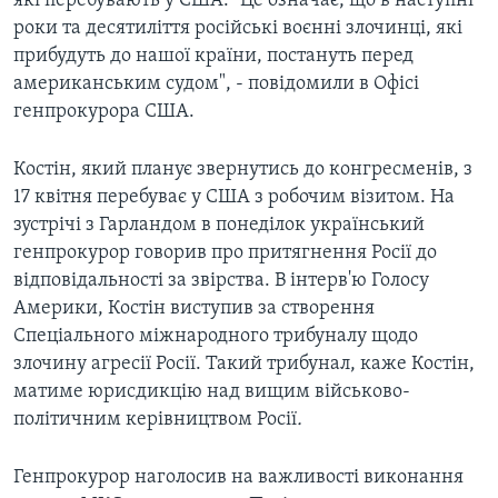
які перебувають у США. "Це означає, що в наступні
роки та десятиліття російські воєнні злочинці, які
прибудуть до нашої країни, постануть перед
американським судом", - повідомили в Офісі
генпрокурора США.
Костін, який планує звернутись до конгресменів, з
17 квітня перебуває у США з робочим візитом. На
зустрічі з Гарландом в понеділок український
генпрокурор говорив про притягнення Росії до
відповідальності за звірства. В інтерв'ю Голосу
Америки, Костін виступив за створення
Спеціального міжнародного трибуналу щодо
злочину агресії Росії. Такий трибунал, каже Костін,
матиме юрисдикцію над вищим військово-
політичним керівництвом Росії
.
Генпрокурор наголосив на важливості виконання