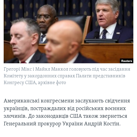
ВІДЕО
СУСПІЛЬСТВО
ТЕЛЕПРОГРАМИ
ЕКОНОМІКА
ENGLISH
ЧАС-TIME
ІСТОРІЇ УСПІХУ УКРАЇНЦІВ
БРИФІНГ ГОЛОСУ АМЕРИКИ
Learning English
СТУДІЯ ВАШИНГТОН
МИ В СОЦМЕРЕЖАХ
ВІКНО В АМЕРИКУ
ПРАЙМ-ТАЙМ
Грегорі Мікс і Майкл Маккол головують під час засідання
Комітету у закордонних справах Палати представників
ПОГЛЯД З ВАШИНГТОНА
Конгресу США, архівне фото
Мови
Американські конгресмени заслухають свідчення
українців, постраждалих від російських воєнних
злочинів. До законодавців США також звернеться
Генеральний прокурор України Андрій Костін.