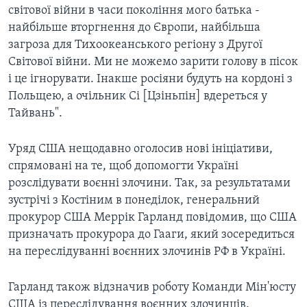
світової війни в часи покоління мого батька -
найбільше вторгнення до Європи, найбільша
загроза для Тихоокеанського регіону з Другої
Світової війни. Ми не можемо зарити голову в пісок
і це ігнорувати. Інакше росіяни будуть на кордоні з
Польщею, а очільник Сі [Цзіньпін] вдереться у
Тайвань".
Уряд США нещодавно оголосив нові ініціативи,
спрямовані на те, щоб допомогти Україні
розслідувати воєнні злочини. Так, за результатами
зустрічі з Костіним в понеділок, генеральний
прокурор США Меррік Гарланд повідомив, що США
призначать прокурора до Гааги, який зосередиться
на переслідуванні воєнних злочинів РФ в Україні.
Гарланд також відзначив роботу Команди Мін'юсту
США із переслідування воєнних злочинців.