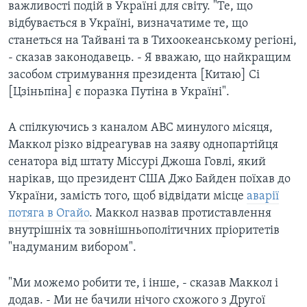
важливості подій в Україні для світу. "Те, що
відбувається в Україні, визначатиме те, що
станеться на Тайвані та в Тихоокеанському регіоні,
- сказав законодавець. - Я вважаю, що найкращим
засобом стримування президента [Китаю] Сі
[Цзіньпіна] є поразка Путіна в Україні".
А спілкуючись з каналом АВС минулого місяця,
Маккол різко відреагував на заяву однопартійця
сенатора від штату Міссурі Джоша Говлі, який
нарікав, що президент США Джо Байден поїхав до
України, замість того, щоб відвідати місце
аварії
потяга в Огайо
. Маккол назвав протиставлення
внутрішніх та зовнішньополітичних пріоритетів
"надуманим вибором".
"Ми можемо робити те, і інше, - сказав Маккол і
додав. - Ми не бачили нічого схожого з Другої