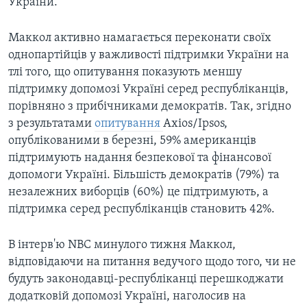
України.
Маккол активно намагається переконати своїх
однопартійців у важливості підтримки України на
тлі того, що опитування показують меншу
підтримку допомозі Україні серед республіканців,
порівняно з прибічниками демократів. Так, згідно
з результатами
опитування
Axios/Ipsos,
опублікованими в березні, 59% американців
підтримують надання безпекової та фінансової
допомоги Україні. Більшість демократів (79%) та
незалежних виборців (60%) це підтримують, а
підтримка серед республіканців становить 42%.
В інтерв'ю NBC минулого тижня Маккол,
відповідаючи на питання ведучого щодо того, чи не
будуть законодавці-республіканці перешкоджати
додатковій допомозі Україні, наголосив на