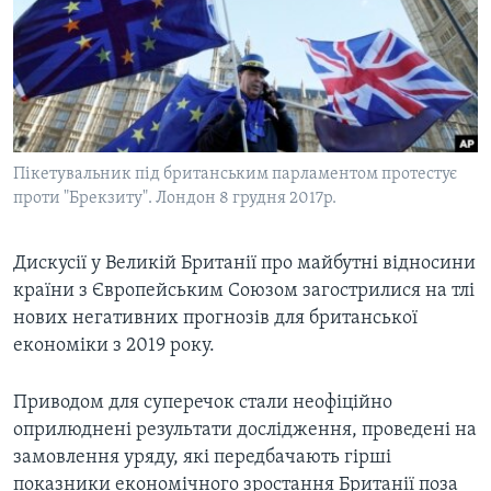
ВІДЕО
СУСПІЛЬСТВО
ТЕЛЕПРОГРАМИ
ЕКОНОМІКА
ENGLISH
ЧАС-TIME
ІСТОРІЇ УСПІХУ УКРАЇНЦІВ
БРИФІНГ ГОЛОСУ АМЕРИКИ
Learning English
СТУДІЯ ВАШИНГТОН
Пікетувальник під британським парламентом протестує
МИ В СОЦМЕРЕЖАХ
проти "Брекзиту". Лондон 8 грудня 2017р.
ВІКНО В АМЕРИКУ
ПРАЙМ-ТАЙМ
Дискусії у Великій Британії про майбутні відносини
ПОГЛЯД З ВАШИНГТОНА
країни з Європейським Союзом загострилися на тлі
Мови
нових негативних прогнозів для британської
економіки з 2019 року.
Приводом для суперечок стали неофіційно
оприлюднені результати дослідження, проведені на
замовлення уряду, які передбачають гірші
показники економічного зростання Британії поза