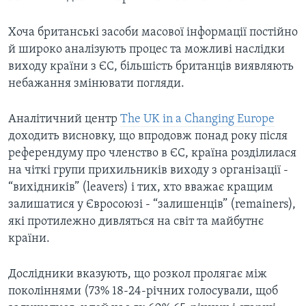
Хоча британські засоби масової інформації постійно
й широко аналізують процес та можливі наслідки
виходу країни з ЄС, більшість британців виявляють
небажання змінювати погляди.
Аналітичний центр
The UK in a Changing Europe
доходить висновку, що впродовж понад року після
референдуму про членство в ЄС, країна розділилася
на чіткі групи прихильників виходу з організації -
“вихідників” (leavers) і тих, хто вважає кращим
залишатися у Євросоюзі - “залишенців” (remainers),
які протилежно дивляться на світ та майбутнє
країни.
Дослідники вказують, що розкол пролягає між
поколіннями (73% 18-24-річних голосували, щоб