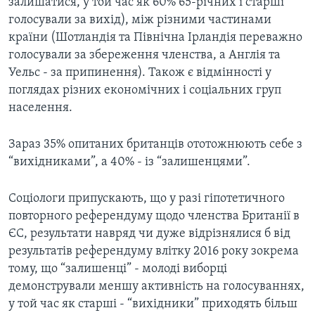
залишатися, у той час як 60% 65-річних і старші
голосували за вихід), між різними частинами
країни (Шотландія та Північна Ірландія переважно
голосували за збереження членства, а Англія та
Уельс - за припинення). Також є відмінності у
поглядах різних економічних і соціальних груп
населення.
Зараз 35% опитаних британців ототожнюють себе з
“вихідниками”, а 40% - із “залишенцями”.
Соціологи припускають, що у разі гіпотетичного
повторного референдуму щодо членства Британії в
ЄС, результати навряд чи дуже відрізнялися б від
результатів референдуму влітку 2016 року зокрема
тому, що “залишенці” - молоді виборці
демонстрували меншу активність на голосуваннях,
у той час як старші - “вихідники” приходять більш