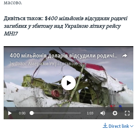
масово.
Дивіться також: $
400 мільйонів відсудили родичі
загиблих у збитому над Україною літаку рейсу
MH17
400 мільйонів доларів відсудили родичі загиблих у збитому над Україною літаку MH17. Відео
by
Голос Америки Українською
No media source currently available
0:00
1:03
Direct link