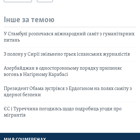
Інше за темою
У Стамбулі розпочався міжнародний саміт з гуманітарних
питань
З полону у Сирії звільнено трьох іспанських журналістів
Азербайджан в односторонньому порядку припиняє
вогонь в Нагірному Карабасі
Президент Обама зустрівся з Ердоганом на полях саміту з
ядерної безпеки
ЄС і Туреччина погодилсь щодо подробиць угоди про
мігрантів
МИ В СОЦМЕРЕЖАХ