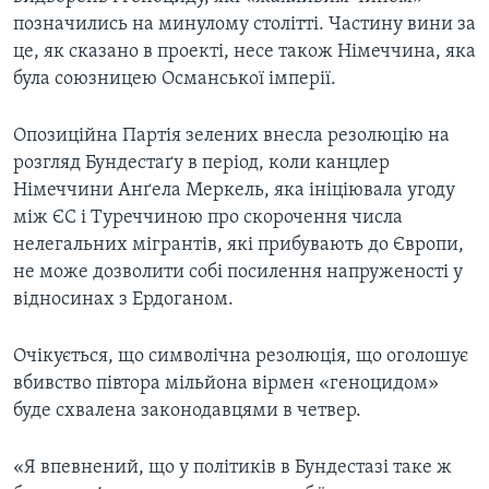
позначились на минулому столітті. Частину вини за
це, як сказано в проекті, несе також Німеччина, яка
була союзницею Османської імперії.
Опозиційна Партія зелених внесла резолюцію на
розгляд Бундестаґу в період, коли канцлер
Німеччини Анґела Меркель, яка ініціювала угоду
між ЄС і Туреччиною про скорочення числа
нелегальних мігрантів, які прибувають до Європи,
не може дозволити собі посилення напруженості у
відносинах з Ердоганом.
Очікується, що символічна резолюція, що оголошує
вбивство півтора мільйона вірмен «геноцидом»
буде схвалена законодавцями в четвер.
«Я впевнений, що у політиків в Бундестазі таке ж