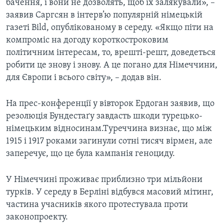
бачення, і вони не дозволять, щоб їх залякували», –
заявив Саргсян в інтерв’ю популярній німецькій
газеті Bild, опублікованому в середу. «Якщо піти на
компроміс на догоду короткостроковим
політичним інтересам, то, врешті-решт, доведеться
робити це знову і знову. А це погано для Німеччини,
для Європи і всього світу», – додав він.
На прес-конференції у вівторок Ердоган заявив, що
резолюція Бундестаґу завдасть шкоди турецько-
німецьким відносинам.Туреччина визнає, що між
1915 і 1917 роками загинули сотні тисяч вірмен, але
заперечує, що це була кампанія геноциду.
У Німеччині проживає приблизно три мільйони
турків. У середу в Берліні відбувся масовий мітинг,
частина учасників якого протестувала проти
законопроекту.