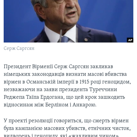
ВІДЕО
СУСПІЛЬСТВО
ТЕЛЕПРОГРАМИ
ЕКОНОМІКА
ENGLISH
ЧАС-TIME
ІСТОРІЇ УСПІХУ УКРАЇНЦІВ
БРИФІНГ ГОЛОСУ АМЕРИКИ
Learning English
СТУДІЯ ВАШИНГТОН
Серж Саргсян
МИ В СОЦМЕРЕЖАХ
ВІКНО В АМЕРИКУ
Президент Вірменії Серж Саргсян закликав
ПРАЙМ-ТАЙМ
німецьких законодавців визнати масові вбивства
ПОГЛЯД З ВАШИНГТОНА
вірмен в Османській імперії в 1915 році геноцидом,
Мови
незважаючи на заяви президента Туреччини
Реджепа Таїпа Ердогана, що цей крок зашкодить
відносинам між Берліном і Анкарою.
У проекті резолюції говориться, що смерть вірмен
була кампанією масових убивств, етнічних чисток,
видворень і геноциду, які «жахливим чином»