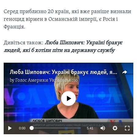
Серед приблизно 20 країн, які вже раніше визнали
геноцид вірмен в Османській імперії, є Росія і
Франція.
Дивіться також:
Люба Шипович: Україні бракує
людей, які б хотіли піти на державну службу
Люба Шипович: Україні бракує людей, які б хотіли піти на державну службу. Відео
by
Голос Америки Українською
No media source currently available
0:00
5:41