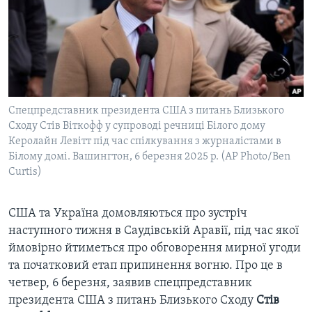
ВІДЕО
СУСПІЛЬСТВО
ТЕЛЕПРОГРАМИ
ЕКОНОМІКА
ENGLISH
ЧАС-TIME
ІСТОРІЇ УСПІХУ УКРАЇНЦІВ
БРИФІНГ ГОЛОСУ АМЕРИКИ
Learning English
СТУДІЯ ВАШИНГТОН
Спецпредставник президента США з питань Близького
МИ В СОЦМЕРЕЖАХ
Сходу Стів Віткофф у супроводі речниці Білого дому
ВІКНО В АМЕРИКУ
Керолайн Левітт під час спілкування з журналістами в
ПРАЙМ-ТАЙМ
Білому домі. Вашингтон, 6 березня 2025 р. (AP Photo/Ben
Curtis)
ПОГЛЯД З ВАШИНГТОНА
Мови
США та Україна домовляються про зустріч
наступного тижня в Саудівській Аравії, під час якої
ймовірно йтиметься про обговорення мирної угоди
та початковий етап припинення вогню. Про це в
четвер, 6 березня, заявив спецпредставник
президента США з питань Близького Сходу
Стів