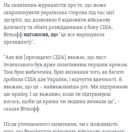
На запитання журналістів про те, що може
запропонувати українська сторона під час цієї
зустрічі, що дозволило б відновити військову
допомогу та обмін розвідданими з боку США,
Віткофф
наголосив, що
"це все вирішувати
президенту".
"Але він [президент США]
вважає, що лист
Зеленського був дуже позитивним першим кроком.
Там було вибачення, було визнання того, як багато
зробили США для України, і відчуття вдячності. Я
вважаю, що це – найважливіша річ. Ми підтримали
цю країну. І це важливо, коли ти підтримуєш
когось, щоби ця країна чи людина визнала це", -
сказав Віткофф.
Після уточнюючого запитання, чи є можливість
того, що Вашингтон відновить військову допомогу