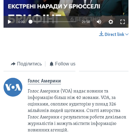
Auto
0:00
29:58
240p
Direct link
360p
Auto
240p
360p
480p
480p
720p
Поділитись
Follow us
720p
1080p
1080p
Голос Америки
Голос Америки (VOA) надає новини та
інформацію більш ніж 40 мовами. VOA, за
оцінками, охоплює аудиторію у понад 326
мільйонів людей щотижня. Статті авторства
Голос Америки є результатом роботи декількох
журналістів і можуть містити інформацію
новинних агенцій.