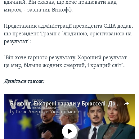
вдячний. Він сказав, що хоче працювати над
миром, - зазначив Віткофф.
Представник адміністрації президента США додав,
що президент Трамп є "людиною, орієнтованою на
результат":
"Він хоче гарного результату. Хороший результат -
це мир, більше жодних смертей, і кращий світ".
Дивіться також:
Брифінг. Екстрені наради у Брюсселі. До чого готується Європа
by
Голос Америки Українською
No media source currently available