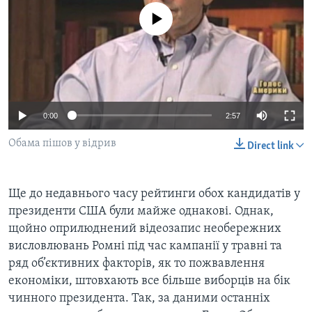
ВІДЕО
СУСПІЛЬСТВО
No media source currently available
ТЕЛЕПРОГРАМИ
ЕКОНОМІКА
ENGLISH
ЧАС-TIME
ІСТОРІЇ УСПІХУ УКРАЇНЦІВ
БРИФІНГ ГОЛОСУ АМЕРИКИ
Learning English
СТУДІЯ ВАШИНГТОН
0:00
2:57
МИ В СОЦМЕРЕЖАХ
ВІКНО В АМЕРИКУ
Обама пішов у відрив
Direct link
ПРАЙМ-ТАЙМ
ПОГЛЯД З ВАШИНГТОНА
Мови
Ще до недавнього часу рейтинги обох кандидатів у
президенти США були майже однакові. Однак,
щойно оприлюднений відеозапис необережних
висловлювань Ромні під час кампанії у травні та
ряд об’єктивних факторів, як то пожвавлення
економіки, штовхають все більше виборців на бік
чинного президента. Так, за даними останніх