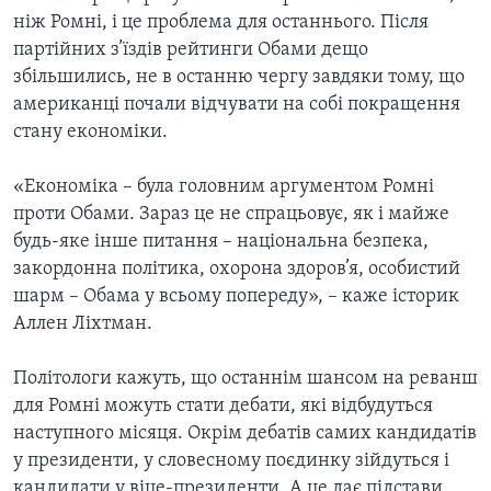
ніж Ромні, і це проблема для останнього. Після
партійних з’їздів рейтинги Обами дещо
збільшились, не в останню чергу завдяки тому, що
американці почали відчувати на собі покращення
стану економіки.
«Економіка – була головним аргументом Ромні
проти Обами. Зараз це не спрацьовує, як і майже
будь-яке інше питання – національна безпека,
закордонна політика, охорона здоров’я, особистий
шарм – Обама у всьому попереду», – каже історик
Аллен Ліхтман.
Політологи кажуть, що останнім шансом на реванш
для Ромні можуть стати дебати, які відбудуться
наступного місяця. Окрім дебатів самих кандидатів
у президенти, у словесному поєдинку зійдуться і
кандидати у віце-президенти. А це дає підстави