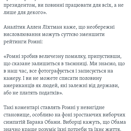
президентом, ви повинні працювати для всіх, а не
лише для декого».
Аналітик Аллен Ліхтман каже, що необережні
висловлювання можуть суттєво зменшити
рейтинги Ромні:
«Ромні зробив величезну помилку, припустивши,
що сказане залишиться в таємниці. Ми знаємо, що
в наш час, все фотографується і записується на
камеру. І ви не можете списати половину
американців як людей, які залежні від держави,
або не платять податків».
Такі коментарі ставлять Ромні у невигідне
становище, особливо на фоні зростаючих виборчих
симпатій Барака Обами. Виборці кажуть, що Обама
значно краще розуміє їхні потреби та їхнє життя,