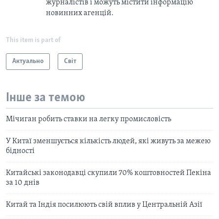
журналістів і можуть містити інформацію
новинних агенцій.
This item is part of
Актуально
Світ
Інше за темою
Мічиган робить ставки на легку промисловість
У Китаї зменшується кількість людей, які живуть за межею
бідності
Китайські законодавці скупили 70% коштовностей Пекіна
за 10 днів
Китай та Індія посилюють свій вплив у Центральній Азії