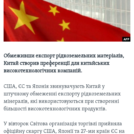
ВІДЕО
СУСПІЛЬСТВО
ТЕЛЕПРОГРАМИ
ЕКОНОМІКА
ENGLISH
ЧАС-TIME
ІСТОРІЇ УСПІХУ УКРАЇНЦІВ
БРИФІНГ ГОЛОСУ АМЕРИКИ
Learning English
СТУДІЯ ВАШИНГТОН
МИ В СОЦМЕРЕЖАХ
ВІКНО В АМЕРИКУ
Обмеживши експорт рідкоземельних матеріалів,
Китай створив преференції для китайських
ПРАЙМ-ТАЙМ
високотехнологічних компаній.
ПОГЛЯД З ВАШИНГТОНА
Мови
США, ЄС та Японія звинувачують Китай у
штучному обмеженні експорту рідкоземельних
мінералів, які використовуються при створенні
більшості високотехнологічних продуктів.
У вівторок Світова організація торгівлі прийняла
офіційну скаргу США, Японії та 27-ми країн ЄС на