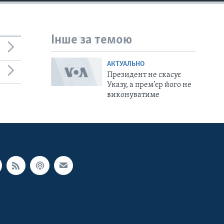
Інше за темою
АКТУАЛЬНО
Президент не скасує
Указу, а прем’єр його не
виконуватиме