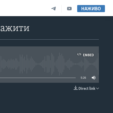
НАЖИВО
нтажити
EMBED
able
5:26
Direct link
EMBED