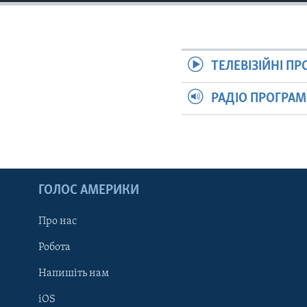
СУСПІЛЬСТВО
ТЕЛЕПРОГРАМИ
ЕКОНОМІКА
ENGLISH
ЧАС-TIME
ІСТОРІЇ УСПІХУ УКРАЇНЦІВ
БРИФІНГ ГОЛОСУ АМЕРИКИ
ТЕЛЕВІЗІЙНІ П
СТУДІЯ ВАШИНГТОН
РАДІО ПРОГРА
ВІКНО В АМЕРИКУ
ПРАЙМ-ТАЙМ
ПОГЛЯД З ВАШИНГТОНА
ГОЛОС АМЕРИКИ
Про нас
Робота
Напишіть нам
iOS