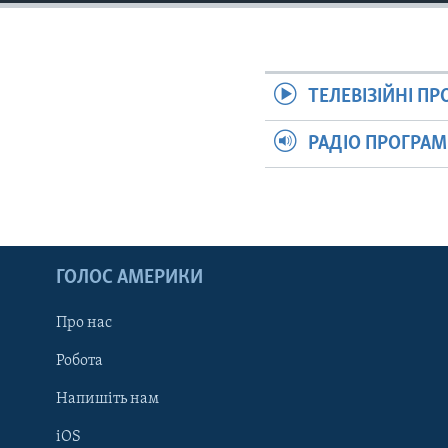
СУСПІЛЬСТВО
ТЕЛЕПРОГРАМИ
ЕКОНОМІКА
ENGLISH
ЧАС-TIME
ІСТОРІЇ УСПІХУ УКРАЇНЦІВ
БРИФІНГ ГОЛОСУ АМЕРИКИ
ТЕЛЕВІЗІЙНІ П
СТУДІЯ ВАШИНГТОН
РАДІО ПРОГРА
ВІКНО В АМЕРИКУ
ПРАЙМ-ТАЙМ
ПОГЛЯД З ВАШИНГТОНА
ГОЛОС АМЕРИКИ
Про нас
Робота
Напишіть нам
iOS