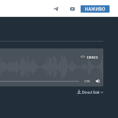
НАЖИВО
EMBED
able
2:56
Direct link
EMBED