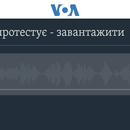
протестує - завантажити
No media source currently avail