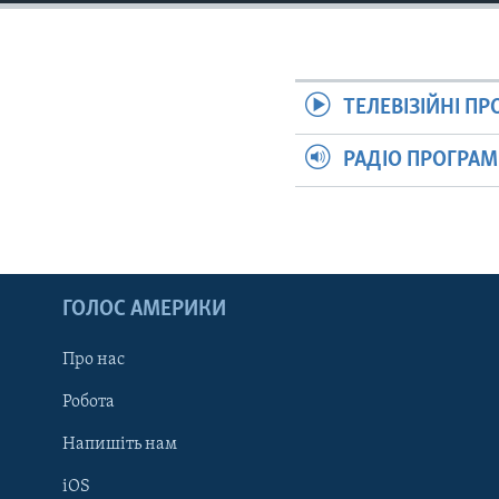
СУСПІЛЬСТВО
ТЕЛЕПРОГРАМИ
ЕКОНОМІКА
ENGLISH
ЧАС-TIME
ІСТОРІЇ УСПІХУ УКРАЇНЦІВ
БРИФІНГ ГОЛОСУ АМЕРИКИ
ТЕЛЕВІЗІЙНІ П
СТУДІЯ ВАШИНГТОН
РАДІО ПРОГРА
ВІКНО В АМЕРИКУ
ПРАЙМ-ТАЙМ
ПОГЛЯД З ВАШИНГТОНА
ГОЛОС АМЕРИКИ
Про нас
Робота
Напишіть нам
iOS