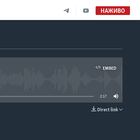
НАЖИВО
EMBED
able
2:17
Direct link
EMBED