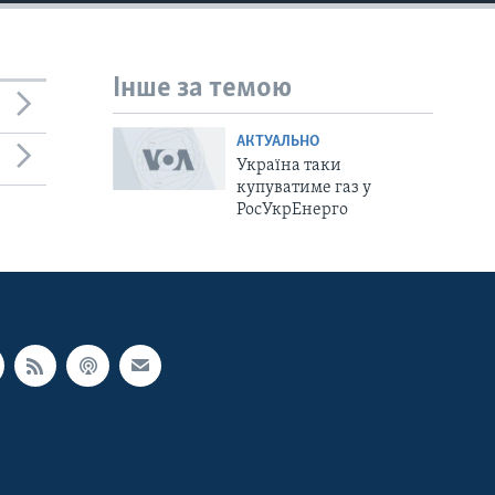
Інше за темою
АКТУАЛЬНО
Україна таки
купуватиме газ у
РосУкрЕнерго