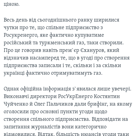
ВІДЕО
ціною.
СУСПІЛЬСТВО
ТЕЛЕПРОГРАМИ
ЕКОНОМІКА
Весь день від сьогоднішнього ранку ширилися
ENGLISH
ЧАС-TIME
чутки про те, що спiльне пiдприємство з
ІСТОРІЇ УСПІХУ УКРАЇНЦІВ
БРИФІНГ ГОЛОСУ АМЕРИКИ
Росукренерго, яке фактично купуватиме
Learning English
російський та туркменський газ, таки створили.
СТУДІЯ ВАШИНГТОН
Про це говорив навіть прем`єр Єхануров, який
МИ В СОЦМЕРЕЖАХ
ВІКНО В АМЕРИКУ
відзначив насамперед те, що в угоді про створення
підприємства записали і те, скільки і за скільки
ПРАЙМ-ТАЙМ
українці фактично отримуватимуть газ.
ПОГЛЯД З ВАШИНГТОНА
Мови
Однак офіційна інформація з`явилася лише увечері.
Виконавчі директори РосУкрЕнерго Костянтин
Чуйченко й Олег Пальчиков дали брифінг, на якому
оголосили про основні пункти угоди щодо
створення спiльного пiдприємства. Відповідати на
запитання журналістів вони категорично
відмовилися. Відтак, більшість нюансів угоди таки