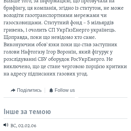
Більше того, за інформацією, що прозвучала на
брифінгу, ця компанія, згідно iз статутом, не може
володіти газотранспортними мережами чи
газосховищами. Статутний фонд – 5 мільярдів
гривень, і очолить СП УкрГазЕнерго українець.
Щоправда, поки що невідомо хто саме.
Виконуючим обов`язки поки що став заступник
голови Нафтогазу Ігор Воронін, який фігурує у
розслідуванні СБУ оборудок РосУкрЕнерго. Не
виключено, що це стане черговою порцією критики
на адресу підписаних газових угод.
Поділитись
Follow us
Інше за темою
ВС, 02.02.06