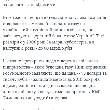
залишаються невідомими.
Втiм головні пункти виглядають так: нова компанія
створюється з метою "постачання газу на
український внутрішній ринок в обсягах, що
забезпечують щорічний баланс газу України". Такі
розміри є у 2006 році 34 млрд. кубометрів, а в
наступні 4 роки - до 60 млрд. кубів.
І головне протиріччя щодо створення спiльного
пiдприємства – якою буде ціна газу. Нині керівники
РосУкрЕнерго заявляють, що ця ціна -- 95 доларів за
тисячу кубів -- залишатиметься до 2010 року. Як
відомо, раніше ці ж люди заявляли, що це ціна
лише на півроку, і це була головна претензія Юлії
Тимошенко до уряду Єханурова.