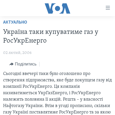
Спеціальні
потреби
Перейти
АКТУАЛЬНО
до
ГОЛОВНА
Україна таки купуватиме газ у
матеріалу
АКТУАЛЬНО
Перейти
РосУкрЕнерго
АНАЛІТИКА
до
СВІТ
меню
02 лютий, 2006
ПОЛІТИКА В США
США
сторінки
Поділитись
АДМІНІСТРАЦІЯ ПРЕЗИДЕНТА ТРАМПА: ПЕРШІ 100
УКРАЇНА
Перейти
ДНІВ
до
Сьогодні ввечері таки було оголошено про
ВІЙНА - ЦЕ ОСОБИСТЕ
Пошуку
УКРАЇНЦІ В АМЕРИЦІ
створення підприємства, яке буде покупцем газу від
УКРАЇНЦІ У СВІТІ
компанії РосУкрЕнерго. Ця компанія
УКРАЇНА
НАУКА
називатиметься УкрГазЕнерго, і РосУкрЕнерго
ІНТЕРВ'Ю
належить половина її акцій. Решта – у власності
ЗДОРОВ'Я
Нафтогазу України. Втiм в угоді прописано, скільки
БОРОТЬБА З ДЕЗІНФОРМАЦІЄЮ
КУЛЬТУРА
газу Україні поставлятиме РосУкрЕнерго та за якою