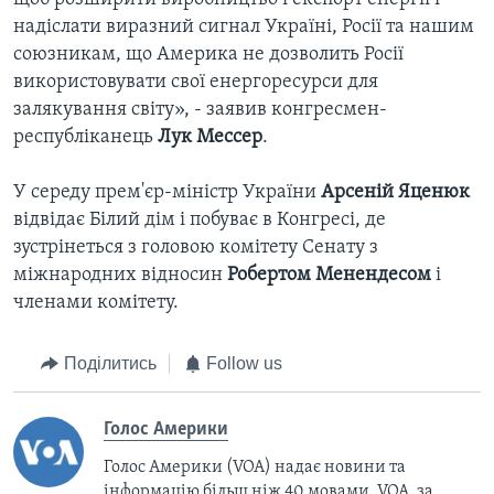
надіслати виразний сигнал Україні, Росії та нашим
союзникам, що Америка не дозволить Росії
використовувати свої енергоресурси для
залякування світу», - заявив конгресмен-
республіканець
Лук Мессер
.
У середу прем'єр-міністр України
Арсеній Яценюк
відвідає Білий дім і побуває в Конгресі, де
зустрінеться з головою комітету Сенату з
міжнародних відносин
Робертом Менендесом
і
членами комітету.
Поділитись
Follow us
Голос Америки
Голос Америки (VOA) надає новини та
інформацію більш ніж 40 мовами. VOA, за