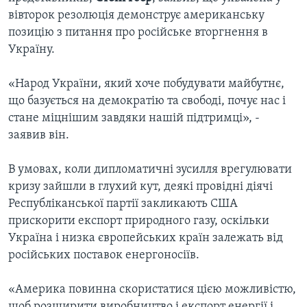
вівторок резолюція демонструє американську
позицію з питання про російське вторгнення в
Україну.
«Народ України, який хоче побудувати майбутнє,
що базується на демократію та свободі, почує нас і
стане міцнішим завдяки нашій підтримці», -
заявив він.
В умовах, коли дипломатичні зусилля врегулювати
кризу зайшли в глухий кут, деякі провідні діячі
Республіканської партії закликають США
прискорити експорт природного газу, оскільки
Україна і низка європейських країн залежать від
російських поставок енергоносіїв.
«Америка повинна скористатися цією можливістю,
щоб розширити виробництво і експорт енергії і