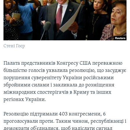
ВІДЕО
СУСПІЛЬСТВО
ТЕЛЕПРОГРАМИ
ЕКОНОМІКА
ENGLISH
ЧАС-TIME
ІСТОРІЇ УСПІХУ УКРАЇНЦІВ
БРИФІНГ ГОЛОСУ АМЕРИКИ
Learning English
СТУДІЯ ВАШИНГТОН
Стені Гоєр
МИ В СОЦМЕРЕЖАХ
ВІКНО В АМЕРИКУ
Палата представників Конгресу США переважною
ПРАЙМ-ТАЙМ
більшістю голосів ухвалила резолюцію, що засуджує
ПОГЛЯД З ВАШИНГТОНА
порушення суверенітету України російськими
Мови
збройними силами і закликала до розміщення
міжнародних спостерігачів в Криму та інших
регіонах України.
Резолюцію підтримали 403 конгресмени, 6
проголосували проти. Таким чином, республіканці і
демократи об'єдналися, щоб надіслати сигнал