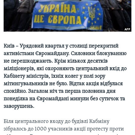
ВІДЕО
СУСПІЛЬСТВО
ТЕЛЕПРОГРАМИ
ЕКОНОМІКА
ENGLISH
ЧАС-TIME
ІСТОРІЇ УСПІХУ УКРАЇНЦІВ
БРИФІНГ ГОЛОСУ АМЕРИКИ
Learning English
СТУДІЯ ВАШИНГТОН
Київ – Урядовий квартал у столиці перекритий
активістами Євромайдану. Силовики блокуванню
МИ В СОЦМЕРЕЖАХ
ВІКНО В АМЕРИКУ
не перешкоджають. Крім кількох десятків
ПРАЙМ-ТАЙМ
міліціонерів, які охороняють центральний вхід до
Кабінету міністрів, їхніх колег у полі зору
ПОГЛЯД З ВАШИНГТОНА
Мови
мітингувальників не було. Відтак акція відбулася
спокійно. Загалом ніч та перша половина дня
понеділка на Євромайдані минули без сутичок та
заворушень.
Біля центрального входу до будівлі Кабміну
зібралось до 1000 учасників акції протесту проти