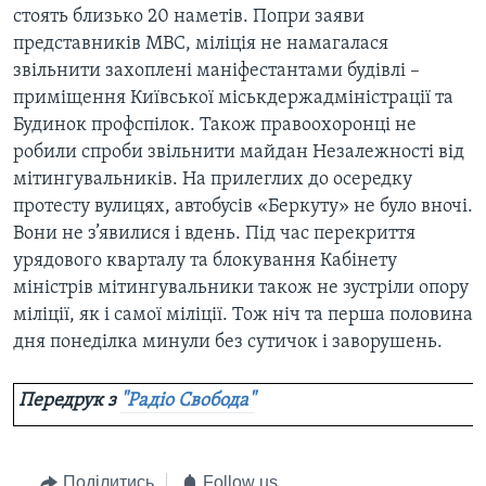
стоять близько 20 наметів. Попри заяви
представників МВС, міліція не намагалася
звільнити захоплені маніфестантами будівлі –
приміщення Київської міськдержадміністрації та
Будинок профспілок. Також правоохоронці не
робили спроби звільнити майдан Незалежності від
мітингувальників. На прилеглих до осередку
протесту вулицях, автобусів «Беркуту» не було вночі.
Вони не з’явилися і вдень. Під час перекриття
урядового кварталу та блокування Кабінету
міністрів мітингувальники також не зустріли опору
міліції, як і самої міліції. Тож ніч та перша половина
дня понеділка минули без сутичок і заворушень.
Передрук з
"Радіо Свобода"
Поділитись
Follow us