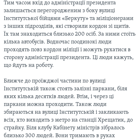
Тим часом вхід до адміністрації президента
залишається перегородженим з боку вулиці
Інститутської бійцями «Беркуту» та міліціонерами
з інших підрозділів, які створили кордон зі щитів.
Їх там знаходиться близько 200 осіб. За ними стоїть
кілька автобусів. Водночас поодинокі люди
проходять повз кордон міліції і можуть рухатися в
сторону адміністрації президента. Ці люди кажуть,
що йдуть на роботу.
Ближче до проїжджої частини по вулиці
Інститутській також стоять залізні паркани, біля
яких кілька десятків людей. Втім, і через ці
паркани можна проходити. Також люди
збираються на вулиці Інститутській і закликають
всіх, хто виходить з метро на станції Хрещатик, до
страйку. Біля клубу Кабінету міністрів зібралось
близько 300 людей. Вони тримають в руках