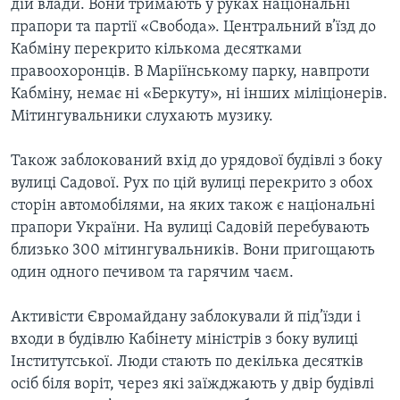
дій влади. Вони тримають у руках національні
прапори та партії «Свобода». Центральний в’їзд до
Кабміну перекрито кількома десятками
правоохоронців. В Маріїнському парку, навпроти
Кабміну, немає ні «Беркуту», ні інших міліціонерів.
Мітингувальники слухають музику.
Також заблокований вхід до урядової будівлі з боку
вулиці Садової. Рух по цій вулиці перекрито з обох
сторін автомобілями, на яких також є національні
прапори України. На вулиці Садовій перебувають
близько 300 мітингувальників. Вони пригощають
один одного печивом та гарячим чаєм.
Активісти Євромайдану заблокували й під’їзди і
входи в будівлю Кабінету міністрів з боку вулиці
Інститутської. Люди стають по декілька десятків
осіб біля воріт, через які заїжджають у двір будівлі