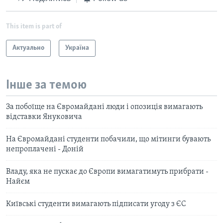
This item is part of
Актуально
Україна
Інше за темою
За побоїще на Євромайдані люди і опозиція вимагають
відставки Януковича
На Євромайдані студенти побачили, що мітинги бувають
непроплачені - Доній
Владу, яка не пускає до Європи вимагатимуть прибрати -
Найєм
Київські студенти вимагають підписати угоду з ЄС