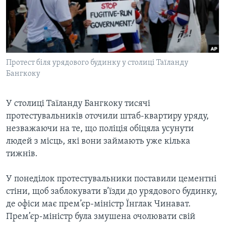
ВІДЕО
СУСПІЛЬСТВО
ТЕЛЕПРОГРАМИ
ЕКОНОМІКА
ENGLISH
ЧАС-TIME
ІСТОРІЇ УСПІХУ УКРАЇНЦІВ
БРИФІНГ ГОЛОСУ АМЕРИКИ
Протест біля урядового будинку у столиці Таїланду
Learning English
СТУДІЯ ВАШИНГТОН
Бангкоку
МИ В СОЦМЕРЕЖАХ
ВІКНО В АМЕРИКУ
У столиці Таїланду Бангкоку тисячі
ПРАЙМ-ТАЙМ
протестувальників оточили штаб-квартиру уряду,
ПОГЛЯД З ВАШИНГТОНА
незважаючи на те, що поліція обіцяла усунути
Мови
людей з місць, які вони займають уже кілька
тижнів.
У понеділок протестувальники поставили цементні
стіни, щоб заблокувати в’їзди до урядового будинку,
де офіси має прем’єр-міністр Їнглак Чинават.
Прем’єр-міністр була змушена очолювати свій