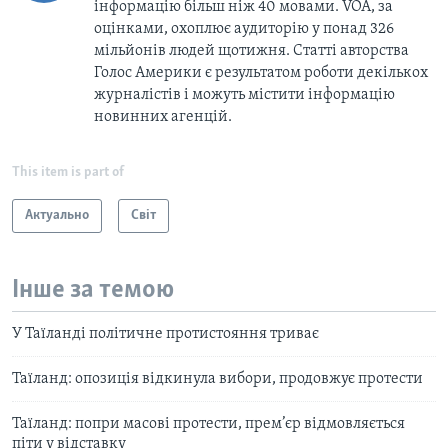
інформацію більш ніж 40 мовами. VOA, за
оцінками, охоплює аудиторію у понад 326
мільйонів людей щотижня. Статті авторства
Голос Америки є результатом роботи декількох
журналістів і можуть містити інформацію
новинних агенцій.
This item is part of
Актуально
Світ
Інше за темою
У Таїланді політичне протистояння триває
Таїланд: опозиція відкинула вибори, продовжує протести
Таїланд: попри масові протести, прем’єр відмовляється
піти у відставку