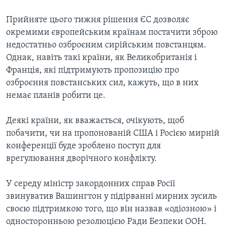
Прийняте цього тижня рішення ЄС дозволяє
окремими європейським країнам постачити зброю
недостатньо озброєним сирійським повстанцям.
Однак, навіть такі країни, як Великобританія і
Франція, які підтримують пропозицію про
озброєння повстанських сил, кажуть, що в них
немає планів робити це.
Деякі країни, як вважається, очікують, щоб
побачити, чи на пропонованій США і Росією мирній
конференції буде зроблено поступ для
врегулювання дворічного конфлікту.
У середу міністр закордонних справ Росії
звинуватив Вашингтон у підірванні мирних зусиль
своєю підтримкою того, що він назвав «одіозною» і
односторонньою резолюцією Ради Безпеки ООН.