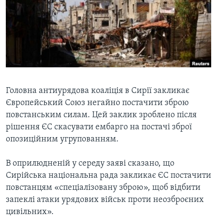
ВІДЕО
СУСПІЛЬСТВО
ТЕЛЕПРОГРАМИ
ЕКОНОМІКА
ENGLISH
ЧАС-TIME
ІСТОРІЇ УСПІХУ УКРАЇНЦІВ
БРИФІНГ ГОЛОСУ АМЕРИКИ
Learning English
СТУДІЯ ВАШИНГТОН
МИ В СОЦМЕРЕЖАХ
ВІКНО В АМЕРИКУ
Головна антиурядова коаліція в Сирії закликає
Європейський Союз негайно постачити зброю
ПРАЙМ-ТАЙМ
повстанським силам. Цей заклик зроблено після
ПОГЛЯД З ВАШИНГТОНА
рішення ЄС скасувати ембарго на постачі зброї
Мови
опозиційним угрупованням.
В оприлюдненій у середу заяві сказано, що
Сирійська національна рада закликає ЄС постачити
повстанцям «спеціалізовану зброю», щоб відбити
запеклі атаки урядових військ проти неозброєних
цивільних».