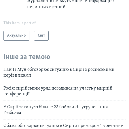
журналістів і можуть містити інформацію
новинних агенцій.
This item is part of
Актуально
Світ
Інше за темою
Пан Ґі Мун обговорює ситуацію в Сирії з російськими
керівниками
Росія: сирійський уряд погодився на участь у мирній
конференції
У Сирії загинуло більше 23 бойовиків угруповання
Гезболла
Обама обговорює ситуацію в Сирії з прем'єром Туреччини