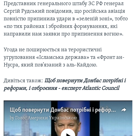
Представник генерального штабу ЗС РФ генерал
Сергій Рудський повідомив, що російська авіація
повністю припинила удари в «зеленій зоні», тобто
«по тих районах і збройних формуваннях, які
направили нам заявки про припинення вогню».
Угода не поширюється на терористичні
угруповання «Ісламська держава» та «Фронт ан-
Нусра, який пов’язаний з аль-Кайдою.
Дивіться також:
Щоб повернути Донбас потрібні і
реформи, і озброєння - експерт Atlantic Council
Щоб повернути Донбас потрібні і реформи, і озброєння - експерт Atlantic Council. Відео
by
Голос Америки Українською
No media source currently available