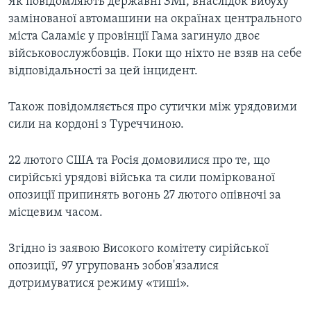
Як повідомляють державні ЗМІ, внаслідок вибуху
замінованої автомашини на окраїнах центрального
міста Саламіє у провінції Гама загинуло двоє
військовослужбовців. Поки що ніхто не взяв на себе
відповідальності за цей інцидент.
Також повідомляється про сутички між урядовими
сили на кордоні з Туреччиною.
22 лютого США та Росія домовилися про те, що
сирійські урядові війська та сили поміркованої
опозиції припинять вогонь 27 лютого опівночі за
місцевим часом.
Згідно із заявою Високого комітету сирійської
опозиції, 97 угруповань зобов'язалися
дотримуватися режиму «тиші».