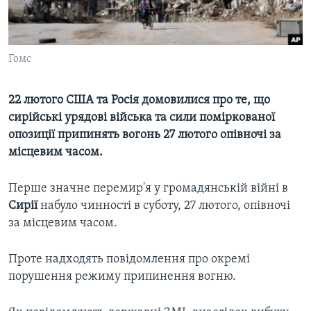
ВІДЕО
СУСПІЛЬСТВО
ТЕЛЕПРОГРАМИ
ЕКОНОМІКА
ENGLISH
ЧАС-TIME
Гомс
ІСТОРІЇ УСПІХУ УКРАЇНЦІВ
БРИФІНГ ГОЛОСУ АМЕРИКИ
Learning English
22 лютого США та Росія домовилися про те, що
СТУДІЯ ВАШИНГТОН
сирійські урядові війська та сили поміркованої
МИ В СОЦМЕРЕЖАХ
ВІКНО В АМЕРИКУ
опозиції припинять вогонь 27 лютого опівночі за
місцевим часом.
ПРАЙМ-ТАЙМ
ПОГЛЯД З ВАШИНГТОНА
Перше значне перемир'я у громадянській війні в
Мови
Сирії
набуло чинності в суботу, 27 лютого, опівночі
за місцевим часом.
Проте надходять повідомлення про окремі
порушення режиму припинення вогню.