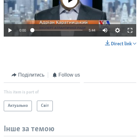
0:00
5:44
Direct link
Поділитись
Follow us
This item is part of
Актуально
Світ
Інше за темою