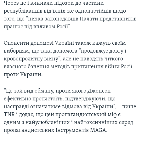
Через це і виникли підозри до частини
республіканців від їхніх же однопартійців щодо
того, що “низка законодавців Палати представників
працює під впливом Росії”.
Опоненти допомозі Україні також кажуть своїм
виборцям, що така допомога “продовжує довгу і
кровопролитну війну”, але не наводять чіткого
власного бачення методів припинення війни Росії
проти України.
“Це той вид обману, проти якого Джонсон
ефективно протистоїть, підтверджуючи, що
насправді означатиме відмова від України", – пише
TNR і додає, що цей пропагандистський міф є
одним з найулюбленіших і найтоксичніших серед
пропагандистських інструментів MAGA.