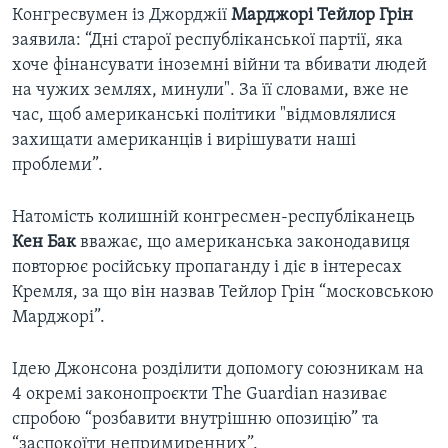
Конгресвумен із Джорджії
Марджорі Тейлор Грін
заявила: “Дні старої республіканської партії, яка
хоче фінансувати іноземні війни та вбивати людей
на чужих землях, минули". За її словами, вже не
час, щоб американські політики "відмовлялися
захищати американців і вирішувати наші
проблеми”.
Натомість колишній конгресмен-республіканець
Кен Бак
вважає, що американська законодавиця
повторює російську пропаганду і діє в інтересах
Кремля, за що він назвав Тейлор Грін “московською
Марджорі”.
Ідею Джонсона розділити допомогу союзникам на
4 окремі законопроєкти The Guardian називає
спробою “розбавити внутрішню опозицію” та
“заспокоїти непримиренних”.