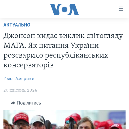
Спеціальні
потреби
Перейти
АКТУАЛЬНО
до
ГОЛОВНА
Джонсон кидає виклик світогляду
матеріалу
АКТУАЛЬНО
Перейти
МАГА. Як питання України
АНАЛІТИКА
до
СВІТ
розсварило республіканських
меню
ПОЛІТИКА В США
США
консерваторів
сторінки
АДМІНІСТРАЦІЯ ПРЕЗИДЕНТА ТРАМПА: ПЕРШІ 100
УКРАЇНА
Перейти
ДНІВ
Голос Америки
до
ВІЙНА - ЦЕ ОСОБИСТЕ
Пошуку
УКРАЇНЦІ В АМЕРИЦІ
20 квітень, 2024
УКРАЇНЦІ У СВІТІ
УКРАЇНА
Поділитись
НАУКА
ІНТЕРВ'Ю
ЗДОРОВ'Я
БОРОТЬБА З ДЕЗІНФОРМАЦІЄЮ
КУЛЬТУРА