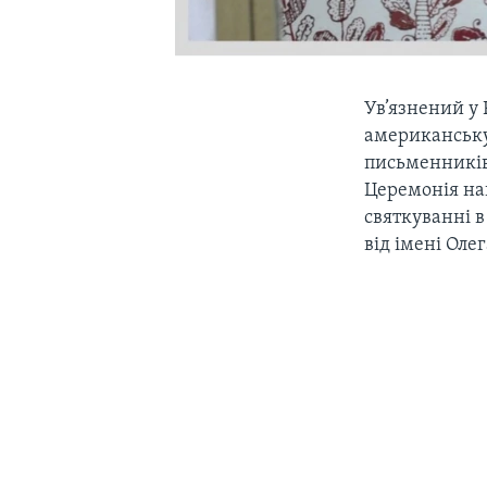
Ув’язнений у
американську 
письменників 
Церемонія на
святкуванні 
від імені Ол