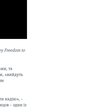
y Freedom to
ьми, та
ми, «вийдуть
але
ти надію», –
цов – один із