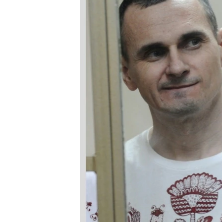
СУСПІЛЬСТВО
ТЕЛЕПРОГРАМИ
ЕКОНОМІКА
ENGLISH
ЧАС-TIME
ІСТОРІЇ УСПІХУ УКРАЇНЦІВ
БРИФІНГ ГОЛОСУ АМЕРИКИ
СТУДІЯ ВАШИНГТОН
ВІКНО В АМЕРИКУ
ПРАЙМ-ТАЙМ
ПОГЛЯД З ВАШИНГТОНА