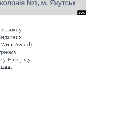
престижну
 видатних
 Write Award).
турному
ку. Нагороду
план.