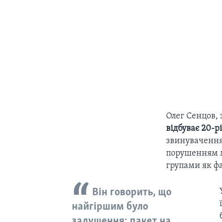
Олег Сенцов, 
відбуває 20-р
звинувачення
порушенням м
групами як ф
Він говорить, що
найгіршим було
задушення: пакет на