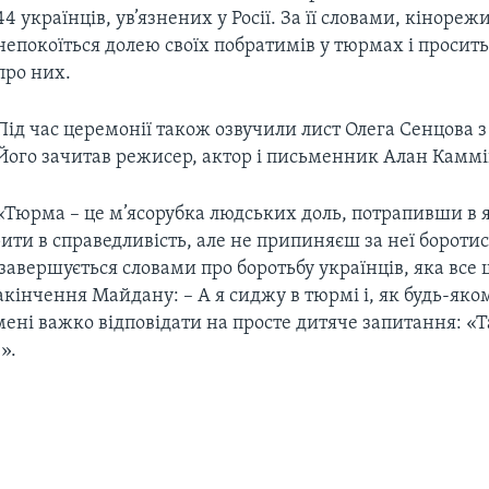
44 українців, ув’язнених у Росії. За її словами, кіноре
непокоїться долею своїх побратимів у тюрмах і просить
про них.
Під час церемонії також озвучили лист Олега Сенцова з 
Його зачитав режисер, актор і письменник Алан Каммі
«Тюрма – це м’ясорубка людських доль, потрапивши в я
ити в справедливість, але не припиняєш за неї боротис
завершується словами про боротьбу українців, яка все 
закінчення Майдану: – А я сиджу в тюрмі і, як будь-яко
мені важко відповідати на просте дитяче запитання: «Т
».