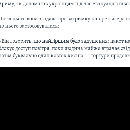
Криму, як допомагав українцям під час евакуації з піво
Після цього вона згадала про затримку кінорежисера і 
до нього застосовувалися:
«Він говорить, що
найгіршим було
задушення: пакет на
блокує доступ повітря, поки людина майже втрачає свід
потім буквально один ковток кисню – і тортури продов