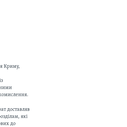
ня Криму,
із
сними
акомислення.
рат доставляв
озділам, які
ових до