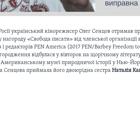
 Росії український кінорежисер Олег Сенцов отримав 
нагороду «Свобода писати» від членської організації
і редакторів PEN America (2017 PEN/Barbey Freedom to
городження відбулася у вівторок на щорічному літера
в Американському музеї природничої історії у Нью-Йор
ега Сенцова приймала його двоюрідна сестра
Наталія Ка