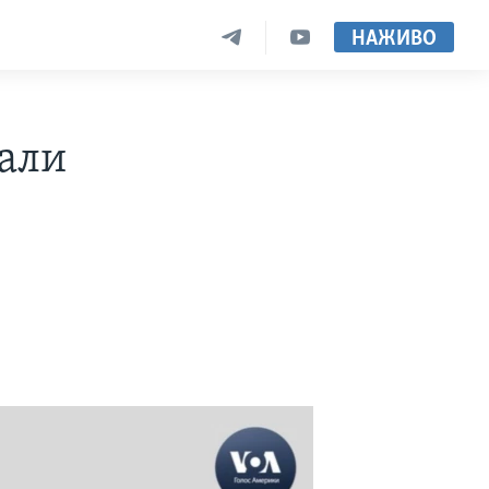
НАЖИВО
вали