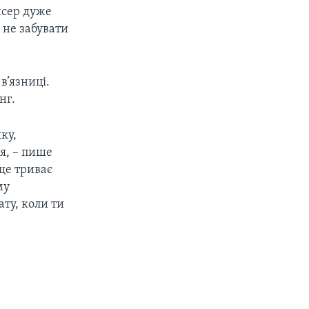
жисер дуже
 не забувати
в’язниці.
нг.
ку,
я, – пише
ще триває
му
ату, коли ти