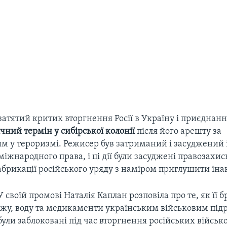
затятий критик вторгнення Росії в Україну і приєднан
ічний термін у сибірської колонії
після його арешту за
м у тероризмі. Режисер був затриманий і засуджений 
іжнародного права, і ці дії були засуджені правозахи
абрикації російського уряду з наміром приглушити ін
У своїй промові Наталія Каплан розповіла про те, як її б
їжу, воду та медикаменти українським військовим підр
були заблоковані під час вторгнення російських військ