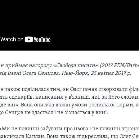
ан приймає нагороду «Свобода писати» (2017 PEN/Barbe
від імені Олега Сенцова. Нью-Йорк, 25 квітня 2017 р.
н також поділилася тим, як Олег почав створювати філ
’ять сценаріїв, написаних у в’язниці, які, за його слова
йде він». Вона описала важкі умови російської тюрми, 
о Сенцов не здасться і не зізнається у вині.
«Ми не повинні забувати про нього і не повинні втрача
закликала Каплан. Вона також підкреслила, що Олег Сен