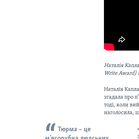
Наталія Капл
Write Award) 
Наталія Капла
згадала про п
тоді, коли ви
наголосила, щ
Тюрма – це
м’ясорубка людських