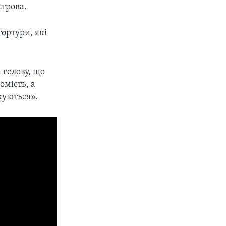
строва.
тортури, які
 голову, що
омість, а
жуються».