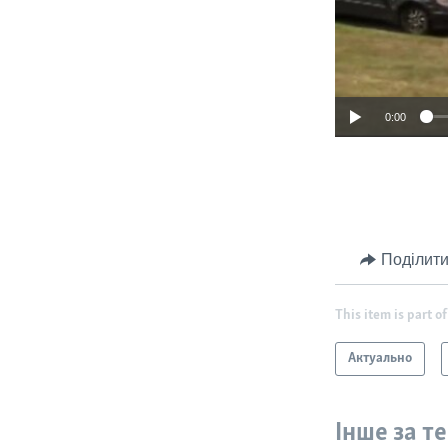
0:00
Поділити
This item is part of
Актуально
Інше за т