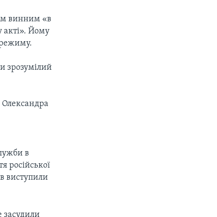
ом винним «в
у акті». Йому
 режиму.
чи зрозумілий
а Олександра
служби в
тя російської
ів виступили
е засудили