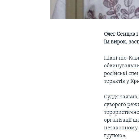
Олег Сенцов і
їм вирок, зас
Північно-Кав
обвинувальни
російські спе
терактів у Кр
Суддя заявив,
суворого реж
терористичног
організації щ
незаконному з
групою».