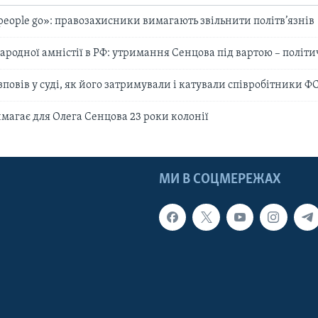
 people go»: правозахисники вимагають звільнити політв’язнів
родної амністії в РФ: утримання Сенцова під вартою – політ
повів у суді, як його затримували і катували співробітники Ф
магає для Олега Сенцова 23 роки колонії
МИ В СОЦМЕРЕЖАХ