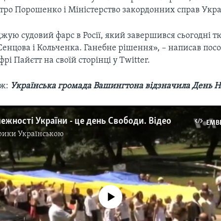
тро Порошенко і Міністерство закордонних справ Укра
джую судовий фарс в Росії, який завершився сьогодні
Сенцова і Кольченка. Ганебне рішення», – написав пос
рі Пайєтт на своїй сторінці у Twitter.
ож:
Українська громада Вашингтона відзначила День Н
ежності України - це день Свободи. Відео
EMB
рики Українською
No media source currently available