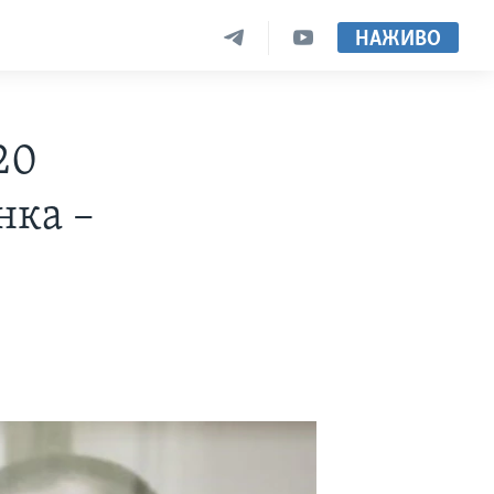
НАЖИВО
20
нка –