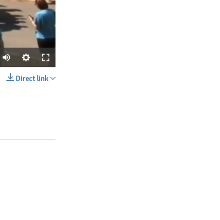
Direct link
SHARE
px
width