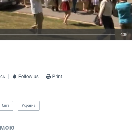
4:36
EMBED
сь
Follow us
Print
Світ
Україна
емою