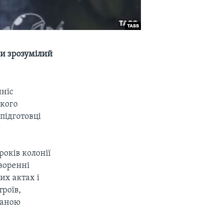
чи зрозумілий
иніс
якого
підготовці
років колонії
воренні
их актах і
троїв,
ваною