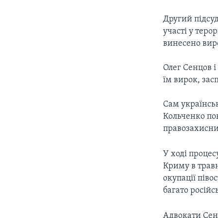
Другий підсу
участі у теро
винесено виро
Олег Сенцов і
їм вирок, зас
Сам українсь
Кольченко по
правозахисник
У ході процес
Криму в травн
окупації піво
багато російс
Адвокати Сен