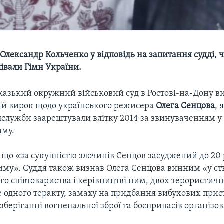
 Олександр Кольченко у відповідь на запитання судді, 
півали Гімн України.
казький окружний військовий суд в Ростові-на-Дону в
й вирок щодо українського режисера
Олега Сенцова
, 
цслужби заарештували влітку 2014 за звинуваченням у 
иму.
 що «за сукупністю злочинів Сенцов засуджений до 20 
иму». Суддя також визнав Олега Сенцова винним «у ст
о співтовариства і керівництві ним, двох терористичн
е одного теракту, замаху на придбання вибухових прис
беріганні вогнепальної зброї та боєприпасів організо