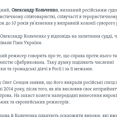
дний,
Олександр Кольченко
, визнаний російським суд
ристичному співтоваристві, співучасті в терористичном
к до 10 років ув'язнення у виправній колонії суворого
 Олександр Кольченко у відповідь на запитання судді, 
півали Гімн України.
кий режисер говорить про те, що справа проти нього т
вністю сфабрикована. Таку думку поділяють численні
и та громадські діячі в Росії і за її межами.
у Олег Сенцов заявив, що його викрали російські спец
і 2014 року, після того, як він висловив своє неприйнят
строва. На захист колеги напередодні винесення вирок
ьких та європейських режисерів.
цова й Кольченка планують оскаржити вироки, які вж