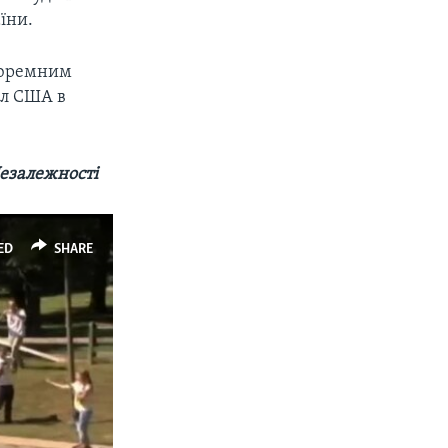
їни.
 тюремним
ол США в
езалежності
ED
SHARE