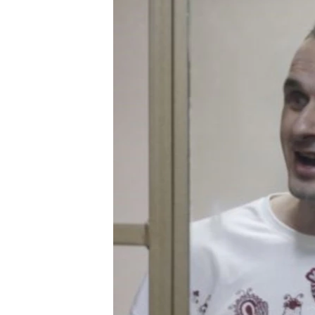
СУСПІЛЬСТВО
ТЕЛЕПРОГРАМИ
ЕКОНОМІКА
ENGLISH
ЧАС-TIME
ІСТОРІЇ УСПІХУ УКРАЇНЦІВ
БРИФІНГ ГОЛОСУ АМЕРИКИ
СТУДІЯ ВАШИНГТОН
ВІКНО В АМЕРИКУ
ПРАЙМ-ТАЙМ
ПОГЛЯД З ВАШИНГТОНА