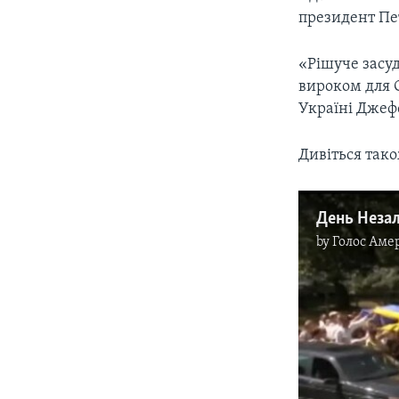
президент Пе
«Рішуче засу
вироком для 
Україні Джефф
Дивіться так
День Незал
by
Голос Аме