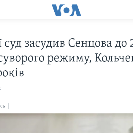
ї суд засудив Сенцова до 
 суворого режиму, Кольче
років
5
сь