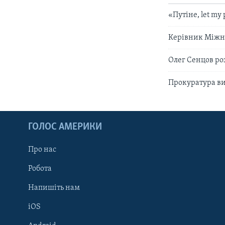
«Путіне, let my
Керівник Міжна
Олег Сенцов роз
Прокуратура ви
ГОЛОС АМЕРИКИ
Про нас
Робота
Напишіть нам
iOS