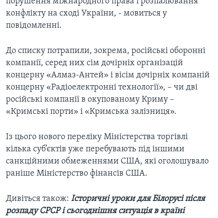
порушення міжнародного права і розпалювання
конфлікту на сході України, - мовиться у
повідомленні.
До списку потрапили, зокрема, російські оборонні
компанії, серед них сім дочірніх організацій
концерну «Алмаз-Антей» і вісім дочірніх компаній
концерну «Радіоелектронні технології», – чи дві
російські компанії в окупованому Криму –
«Кримські порти» і «Кримська залізниця».
Із цього нового переліку Міністерства торгівлі
кілька суб’єктів уже перебувають під іншими
санкційними обмеженнями США, які оголошувало
раніше Міністерство фінансів США.
Дивіться також:
Історичні уроки для Білорусі після
розпаду СРСР і сьогоднішня ситуація в країні