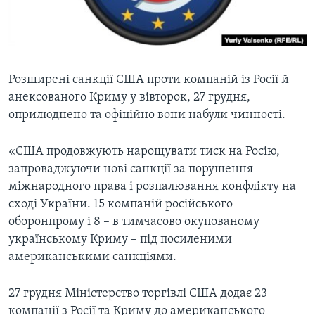
ВІДЕО
СУСПІЛЬСТВО
ТЕЛЕПРОГРАМИ
ЕКОНОМІКА
ENGLISH
ЧАС-TIME
ІСТОРІЇ УСПІХУ УКРАЇНЦІВ
БРИФІНГ ГОЛОСУ АМЕРИКИ
Розширені санкції США проти компаній із Росії й
Learning English
анексованого Криму у вівторок, 27 грудня,
СТУДІЯ ВАШИНГТОН
оприлюднено та офіційно вони набули чинності.
МИ В СОЦМЕРЕЖАХ
ВІКНО В АМЕРИКУ
«США продовжують нарощувати тиск на Росію,
ПРАЙМ-ТАЙМ
запроваджуючи нові санкції за порушення
ПОГЛЯД З ВАШИНГТОНА
міжнародного права і розпалювання конфлікту на
Мови
сході України. 15 компаній російського
оборонпрому і 8 – в тимчасово окупованому
українському Криму – під посиленими
американськими санкціями.
27 грудня Міністерство торгівлі США додає 23
компанії з Росії та Криму до американського