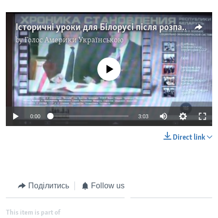
Історичні уроки для Білорусі після розпаду СРСР і сьогоднішня ситуація в країні. Відео
by
Голос Америки Українською
No media source currently available
0:00
3:03
Direct link
Поділитись
Follow us
This item is part of