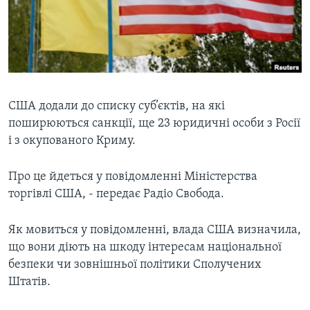
ВІДЕО
СУСПІЛЬСТВО
ТЕЛЕПРОГРАМИ
ЕКОНОМІКА
ENGLISH
ЧАС-TIME
ІСТОРІЇ УСПІХУ УКРАЇНЦІВ
БРИФІНГ ГОЛОСУ АМЕРИКИ
Learning English
СТУДІЯ ВАШИНГТОН
CША додали до списку суб’єктів, на які
поширюються санкції, ще 23 юридичні особи з Росії
МИ В СОЦМЕРЕЖАХ
ВІКНО В АМЕРИКУ
і з окупованого Криму.
ПРАЙМ-ТАЙМ
Про це йдеться у повідомленні Міністерства
ПОГЛЯД З ВАШИНГТОНА
Мови
торгівлі США, - передає Радіо Свобода.
Як мовиться у повідомленні, влада США визначила,
що вони діють на шкоду інтересам національної
безпеки чи зовнішньої політики Сполучених
Штатів.