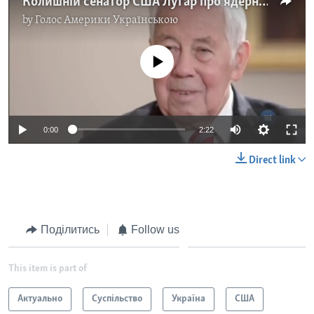
Колишній сенатор США Луґар про ядерне роззброєння та угоду з Кравчуком. Відео
by
Голос Америки Українською
No media source currently available
0:00
2:22
Direct link
Поділитись
Follow us
This item is part of
Актуально
Суспільство
Україна
США