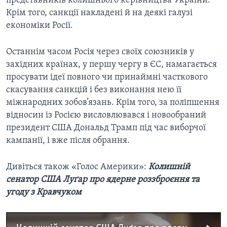
представників колишнього керівництва України.
Крім того, санкції накладені й на деякі галузі
економіки Росії.
Останнім часом Росія через своїх союзників у
західних країнах, у першу чергу в ЄС, намагається
просувати ідеї повного чи принаймні часткового
скасування санкцій і без виконання нею її
міжнародних зобов’язань. Крім того, за поліпшення
відносин із Росією висловлювався і новообраний
президент США Дональд Трамп під час виборчої
кампанії, і вже після обрання.
Дивіться також «Голос Америки»:
Колишній
сенатор США Луґар про ядерне роззброєння та
угоду з Кравчуком