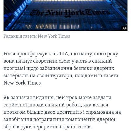
ВІДЕО
СУСПІЛЬСТВО
ТЕЛЕПРОГРАМИ
ЕКОНОМІКА
ENGLISH
ЧАС-TIME
ІСТОРІЇ УСПІХУ УКРАЇНЦІВ
БРИФІНГ ГОЛОСУ АМЕРИКИ
Редакція газети New York Times
Learning English
СТУДІЯ ВАШИНГТОН
МИ В СОЦМЕРЕЖАХ
ВІКНО В АМЕРИКУ
Росія проінформувала США, що наступного року
вона планує скоротити свою участь в спільній
ПРАЙМ-ТАЙМ
програмі щодо забезпечення безпеки ядерних
ПОГЛЯД З ВАШИНГТОНА
матеріалів на своїй території, повідомила газета
Мови
New York Times.
Як зазначає видання, цей крок може завдати
серйозної шкоди спільній роботі, яка велася
протягом більше двох десятиліть і спрямована на
запобігання потрапляння компонентів ядерної
зброї в руки терористів і країн-ізгоїв.