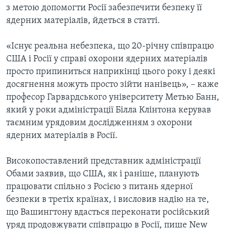
з метою допомогти Росії забезпечити безпеку її
ядерних матеріалів, йдеться в статті.
«Існує реальна небезпека, що 20-річну співпрацю
США і Росії у справі охорони ядерних матеріалів
просто припиниться наприкінці цього року і деякі
досягнення можуть просто зійти нанівець», – каже
професор Гарвардського університету Метью Банн,
який у роки адміністрації Білла Клінтона керував
таємним урядовим дослідженням з охорони
ядерних матеріалів в Росії.
Високопоставлений представник адміністрації
Обами заявив, що США, як і раніше, планують
працювати спільно з Росією з питань ядерної
безпеки в третіх країнах, і висловив надію на те,
що Вашингтону вдасться переконати російський
уряд продовжувати співпрацю в Росії, пише New