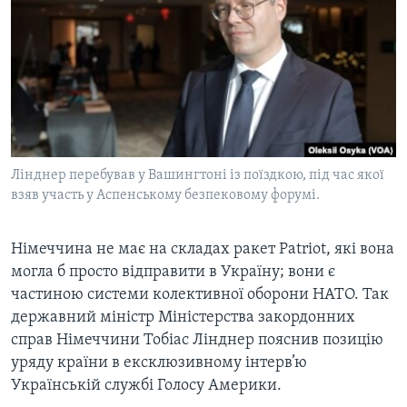
ВІДЕО
СУСПІЛЬСТВО
ТЕЛЕПРОГРАМИ
ЕКОНОМІКА
ENGLISH
ЧАС-TIME
ІСТОРІЇ УСПІХУ УКРАЇНЦІВ
БРИФІНГ ГОЛОСУ АМЕРИКИ
Learning English
СТУДІЯ ВАШИНГТОН
МИ В СОЦМЕРЕЖАХ
ВІКНО В АМЕРИКУ
Лінднер перебував у Вашингтоні із поїздкою, під час якої
взяв участь у Аспенському безпековому форумі.
ПРАЙМ-ТАЙМ
ПОГЛЯД З ВАШИНГТОНА
Німеччина не має на складах ракет Patriot, які вона
Мови
могла б просто відправити в Україну; вони є
частиною системи колективної оборони НАТО. Так
державний міністр Міністерства закордонних
справ Німеччини Тобіас Лінднер пояснив позицію
уряду країни в ексклюзивному інтерв’ю
Українській службі Голосу Америки.