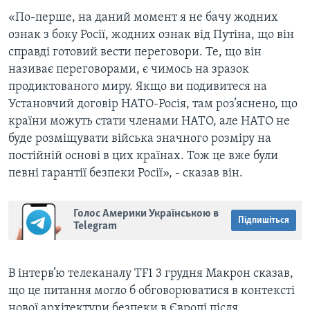
«По-перше, на даний момент я не бачу жодних
ознак з боку Росії, жодних ознак від Путіна, що він
справді готовий вести переговори. Те, що він
називає переговорами, є чимось на зразок
продиктованого миру. Якщо ви подивитеся на
Установчий договір НАТО-Росія, там роз’яснено, що
країни можуть стати членами НАТО, але НАТО не
буде розміщувати війська значного розміру на
постійній основі в цих країнах. Тож це вже були
певні гарантії безпеки Росії», - сказав він.
Голос Америки Українською в
Підпишіться
Telegram
В інтерв’ю телеканалу TF1 3 грудня Макрон сказав,
що це питання могло б обговорюватися в контексті
нової архітектури безпеки в Європі після