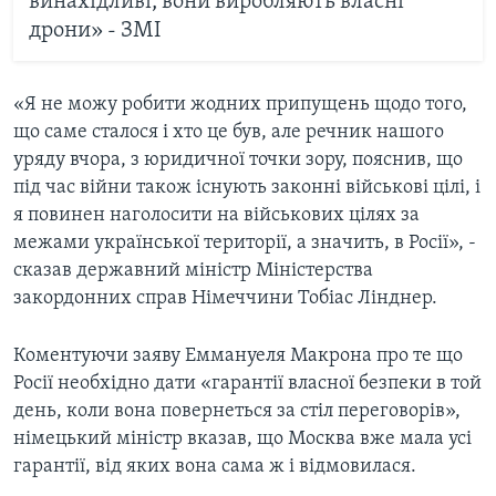
винахідливі, вони виробляють власні
дрони» - ЗМІ
«Я не можу робити жодних припущень щодо того,
що саме сталося і хто це був, але речник нашого
уряду вчора, з юридичної точки зору, пояснив, що
під час війни також існують законні військові цілі, і
я повинен наголосити на військових цілях за
межами української території, а значить, в Росії», -
сказав державний міністр Міністерства
закордонних справ Німеччини Тобіас Лінднер.
Коментуючи заяву Еммануеля Макрона про те що
Росії необхідно дати «гарантії власної безпеки в той
день, коли вона повернеться за стіл переговорів»,
німецький міністр вказав, що Москва вже мала усі
гарантії, від яких вона сама ж і відмовилася.