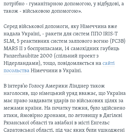
потрібно - гуманітарною допомогою, у відбудові, а
також - військовою допомогою».
Серед військової допомоги, яку Німеччина вже
надала Україні, - ракети для систем ППО IRIS-T
SLM, 5 реактивних систем залпового вогню (РСЗВ)
MARS ІІ з боєприпасами, 14 самохідних гаубиць
Panzerhaubitze 2000 (спільний проект з
Нідерландами), тощо, повідомляється на
сайті
посольства
Німеччини в Україні.
В інтерв’ю Голосу Америки Лінднер також
наголосив, що німецький уряд вважає, що Україна
має право завдавати ударів по військових цілях за
межами країни. На початку тижня, було здійснено
атаки, ймовірно дронами, по летовищу в Дягілєві
Рязанської області та авіабазі в місті Енгельс
Саратовської області, під час яких були ушкоджені