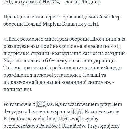
східному фланзі НАТО», - сказав Лінднер.
Про відновлення переговорів повідомив й міністр
оборони Польщі Маріуш Блащчак у твіті.
«Після розмови з міністром оборони Німеччини я із
розчаруванням прийняв рішення відмовитися від
підтримки України. Розгортання Patriot на західній
Україні посилило б безпеку поляків та українців.
Тож ми працюємо із робочих домовленостей щодо
розміщення пускової установки в Польщі та
підключення її до нашої командної системи», -
написав він.
Po rozmowie z 🇩🇪MON,z rozczarowaniem przyjąłem
decyzję o odrzuceniu wsparcia 🇺🇦. Rozmieszczenie
Patriotów na zachodniej 🇺🇦 zwiększyłoby
bezpieczeństwo Polaków i Ukraińców. Przystępujemy