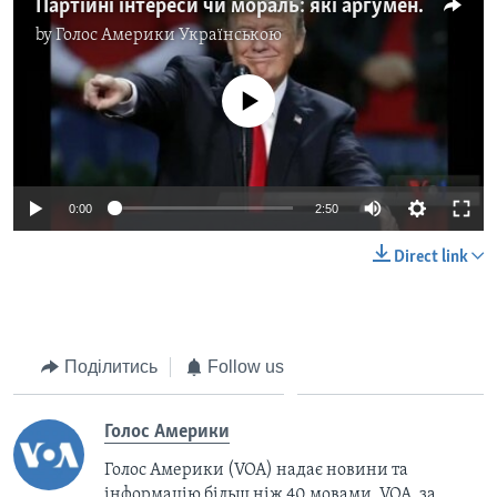
Партійні інтереси чи мораль: які аргументи переможуть на скандальних виборах в Алабамі? Відео
by
Голос Америки Українською
No media source currently available
0:00
2:50
Direct link
Поділитись
Follow us
Голос Америки
Голос Америки (VOA) надає новини та
інформацію більш ніж 40 мовами. VOA, за