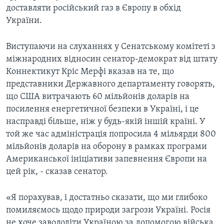
доставляти російський газ в Європу в обхід
України.
Виступаючи на слуханнях у Сенатському комітеті з
міжнародних відносин сенатор-демократ від штату
Коннектикут Кріс Мерфі вказав на те, що
представники Державного департаменту говорять,
що США витрачають 60 мільйонів доларів на
посилення енергетичної безпеки в Україні, і це
насправді більше, ніж у будь-якій іншій країні. У
той же час адміністрація попросила 4 мільярди 800
мільйонів доларів на оборону в рамках програми
Американської ініціативи запевнення Європи на
цей рік, - сказав сенатор.
«Я порахував, і достатньо сказати, що ми глибоко
помиляємось щодо природи загрози Україні. Росія
не хоче заволодіти Україною за допомогою війська.