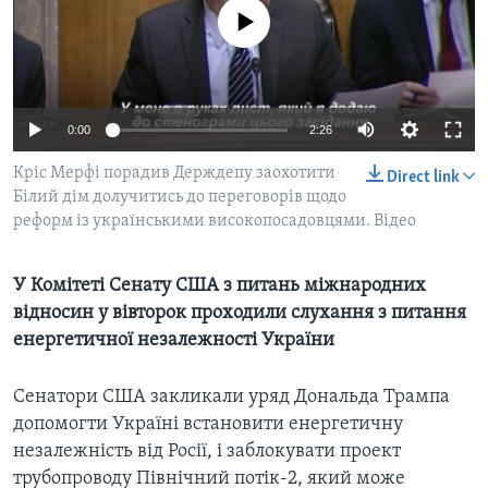
ВІДЕО
СУСПІЛЬСТВО
No media source currently available
ТЕЛЕПРОГРАМИ
ЕКОНОМІКА
ENGLISH
ЧАС-TIME
ІСТОРІЇ УСПІХУ УКРАЇНЦІВ
БРИФІНГ ГОЛОСУ АМЕРИКИ
0:00
2:26
Learning English
СТУДІЯ ВАШИНГТОН
Кріс Мерфі порадив Держдепу заохотити
Direct link
МИ В СОЦМЕРЕЖАХ
Білий дім долучитись до переговорів щодо
ВІКНО В АМЕРИКУ
реформ із українськими високопосадовцями. Відео
ПРАЙМ-ТАЙМ
ПОГЛЯД З ВАШИНГТОНА
У Комітеті Сенату США з питань міжнародних
Мови
відносин у вівторок проходили слухання з питання
енергетичної незалежності України
Сенатори США закликали уряд Дональда Трампа
допомогти Україні встановити енергетичну
незалежність від Росії, і заблокувати проект
трубопроводу Північний потік-2, який може