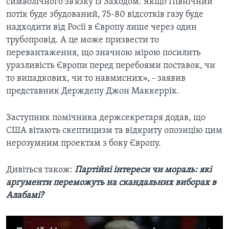
символічного зв’язку із Заходом. Якщо Північний
потік буде збудований, 75-80 відсотків газу буде
надходити від Росії в Європу лише через один
трубопровід. А це може призвести то
перевантаження, що значною мірою посилить
уразливість Європи перед перебоями поставок, чи
то випадкових, чи то навмисних», - заявив
представник Держдепу Джон Маккеррік.
Заступник помічника держсекретаря додав, що
США вітають скептицизм та відкриту опозицію цим
нерозумним проектам з боку Європу.
Дивіться також:
Партійні інтереси чи мораль: які
аргументи переможуть на скандальних виборах в
Алабамі?