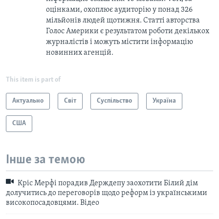
оцінками, охоплює аудиторію у понад 326
мільйонів людей щотижня. Статті авторства
Голос Америки є результатом роботи декількох
журналістів і можуть містити інформацію
новинних агенцій.
This item is part of
Актуально
Світ
Суспільство
Україна
США
Інше за темою
Кріс Мерфі порадив Держдепу заохотити Білий дім
долучитись до переговорів щодо реформ із українськими
високопосадовцями. Відео