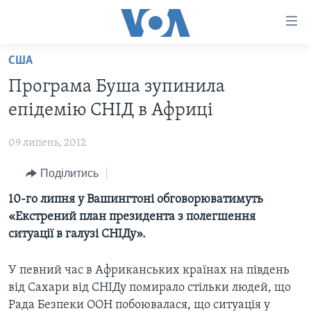
Спеціальні
потреби
Перейти
США
до
ГОЛОВНА
Програма Буша зупинила
матеріалу
АКТУАЛЬНО
Перейти
епідемію СНІД в Африці
АНАЛІТИКА
до
СВІТ
меню
09 липень, 2012
ПОЛІТИКА В США
США
сторінки
Поділитись
АДМІНІСТРАЦІЯ ПРЕЗИДЕНТА ТРАМПА: ПЕРШІ 100
УКРАЇНА
Перейти
ДНІВ
до
10-го липня у Вашингтоні обговорюватимуть
ВІЙНА - ЦЕ ОСОБИСТЕ
Пошуку
УКРАЇНЦІ В АМЕРИЦІ
«Екстрений план президента з полегшення
УКРАЇНЦІ У СВІТІ
ситуації в галузі СНІДу».
УКРАЇНА
НАУКА
ІНТЕРВ'Ю
У певний час в Африканських країнах на південь
ЗДОРОВ'Я
від Сахари від СНІДу помирало стільки людей, що
БОРОТЬБА З ДЕЗІНФОРМАЦІЄЮ
КУЛЬТУРА
Рада Безпеки ООН побоювалася, що ситуація у