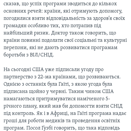
сказав, що успіх програми зводиться до кількох
основних речей: країни, які отримують допомогу,
погодилися взяти відповідальність за здоров’я своїх
громадян особливо тих, хто потрапив під
найбільший ризик. Доктор також говорить, що
країни повинні подолати свої соціальні та культурні
перепони, які не дають розвиватися програмам
боротьби з ВІЛ/СНІД.
На сьогодні США уже підписали угоду про
партнерство з 22-ма країнами, що розвиваються.
Однією з останніх була Гаїті, з якою угода була
підписана щойно у червні. Таким чином США
намагаються притримуватися наміченого 5-
річного плану, який мав би допомогти взяти СНІД
під контроль. Як і в Африці, на Гаїті програма надає
гроші для роботи медиків та проведення освітніх
програм. Посол Ґузбі говорить, що така відповідь