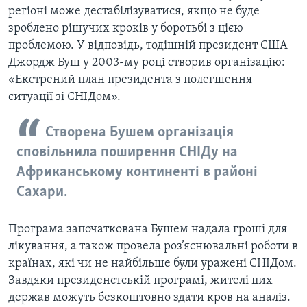
ВІДЕО
регіоні може дестабілізуватися, якщо не буде
СУСПІЛЬСТВО
ТЕЛЕПРОГРАМИ
зроблено рішучих кроків у боротьбі з цією
ЕКОНОМІКА
проблемою. У відповідь, тодішній президент США
ENGLISH
ЧАС-TIME
Джордж Буш у 2003-му році створив організацію:
ІСТОРІЇ УСПІХУ УКРАЇНЦІВ
БРИФІНГ ГОЛОСУ АМЕРИКИ
«Екстрений план президента з полегшення
Learning English
ситуації зі СНІДом».
СТУДІЯ ВАШИНГТОН
МИ В СОЦМЕРЕЖАХ
ВІКНО В АМЕРИКУ
Створена Бушем організація
сповільнила поширення СНІДу на
ПРАЙМ-ТАЙМ
Африканському континенті в районі
ПОГЛЯД З ВАШИНГТОНА
Мови
Сахари.
Програма започаткована Бушем надала гроші для
лікування, а також провела роз’яснювальні роботи в
країнах, які чи не найбільше були уражені СНІДом.
Завдяки президенстській програмі, жителі цих
держав можуть безкоштовно здати кров на аналіз.