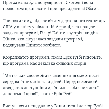
Програма набула популярності. Сьогодні вона
продовжує працювати і при президентові Обамі.
Три роки тому, під час візиту державного секретаря
США у клініку у південній Африці, яка працює
завдяки програмі, Гіларі Клінтон зустрічали діти.
Жінка, яка лікувалася завдяки програмі,
подякувала Клінтон особисто.
Координатор програми, посол Ерік Ґузбі говорить,
що програма має декілька сильних сторін.
"Ми почали спостерігати зменшення смертності
серед вагітних жінок та дітей. Перед пологовий
огляд став доступнішим, з’явилося більше чистої
донорської крові", - каже Ерік Ґузбі.
Виступаючи нещодавно у Вашингтоні доктор Ґузбі