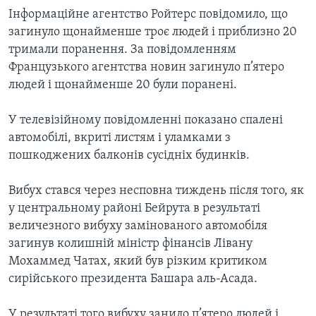
Інформаційне агентство Ройтерс повідомило, що
загинуло щонайменше троє людей і приблизно 20
тримали поранення. За повідомленням
Французького агентства новин загинуло п’ятеро
людей і щонайменше 20 були поранені.
У телевізійному повідомленні показано спалені
автомобілі, вкриті листям і уламками з
пошкоджених балконів сусідніх будинків.
Вибух стався через несповна тиждень після того, як
у центральному районі Бейрута в результаті
величезного вибуху замінованого автомобіля
загинув колишній міністр фінансів Лівану
Мохаммед Чатах, який був різким критиком
сирійського президента Башара аль-Асада.
У результаті того вибуху занило п’ятеро людей і