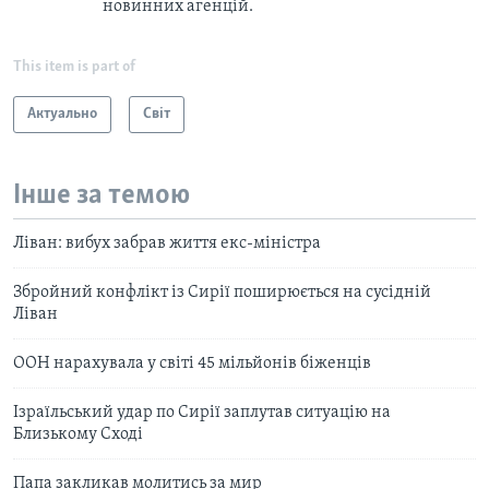
новинних агенцій.
This item is part of
Актуально
Світ
Інше за темою
Ліван: вибух забрав життя екс-міністра
Збройний конфлікт із Сирії поширюється на сусідній
Ліван
ООН нарахувала у світі 45 мільйонів біженців
Ізраїльський удар по Сирії заплутав ситуацію на
Близькому Сході
Папа закликав молитись за мир