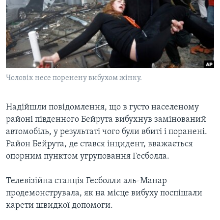
ВІДЕО
СУСПІЛЬСТВО
ТЕЛЕПРОГРАМИ
ЕКОНОМІКА
ENGLISH
ЧАС-TIME
ІСТОРІЇ УСПІХУ УКРАЇНЦІВ
БРИФІНГ ГОЛОСУ АМЕРИКИ
Learning English
СТУДІЯ ВАШИНГТОН
Чоловік несе поренену вибухом жінку.
МИ В СОЦМЕРЕЖАХ
ВІКНО В АМЕРИКУ
Надійшли повідомлення, що в густо населеному
ПРАЙМ-ТАЙМ
районі південного Бейрута вибухнув замінований
ПОГЛЯД З ВАШИНГТОНА
автомобіль, у результаті чого були вбиті і поранені.
Мови
Район Бейрута, де стався інцидент, вважається
опорним пунктом угруповання Гесболла.
Телевізійна станція Гесболли аль-Манар
продемонструвала, як на місце вибуху поспішали
карети швидкої допомоги.