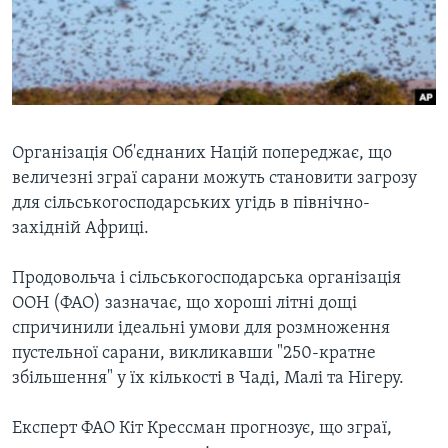
ВІДЕО
СУСПІЛЬСТВО
ТЕЛЕПРОГРАМИ
ЕКОНОМІКА
ENGLISH
ЧАС-TIME
ІСТОРІЇ УСПІХУ УКРАЇНЦІВ
БРИФІНГ ГОЛОСУ АМЕРИКИ
Learning English
СТУДІЯ ВАШИНГТОН
Організація Об'єднаних Націй попереджає, що
величезні зграї сарани можуть становити загрозу
МИ В СОЦМЕРЕЖАХ
ВІКНО В АМЕРИКУ
для сільськогосподарських угідь в північно-
ПРАЙМ-ТАЙМ
західній Африці.
ПОГЛЯД З ВАШИНГТОНА
Мови
Продовольча і сільськогосподарська організація
ООН (ФАО) зазначає, що хороші літні дощі
спричинили ідеальні умови для розмноження
пустельної сарани, викликавши "250-кратне
збільшення" у їх кількості в Чаді, Малі та Нігеру.
Експерт ФАО Кіт Крессман прогнозує, що зграї,