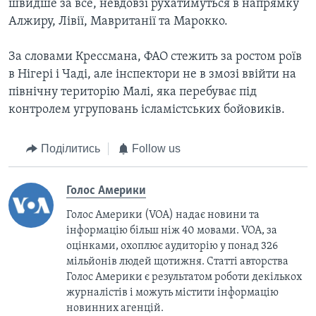
швидше за все, невдовзі рухатимуться в напрямку
Алжиру, Лівії, Мавританії та Марокко.
За словами Крессмана, ФАО стежить за ростом роїв
в Нігері і Чаді, але інспектори не в змозі ввійти на
північну територію Малі, яка перебуває під
контролем угруповань ісламістських бойовиків.
Поділитись
Follow us
Голос Америки
Голос Америки (VOA) надає новини та
інформацію більш ніж 40 мовами. VOA, за
оцінками, охоплює аудиторію у понад 326
мільйонів людей щотижня. Статті авторства
Голос Америки є результатом роботи декількох
журналістів і можуть містити інформацію
новинних агенцій.