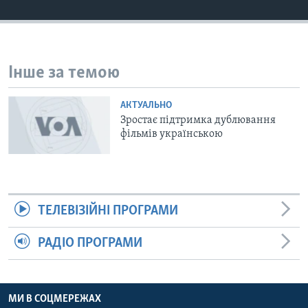
ВІДЕО
СУСПІЛЬСТВО
ТЕЛЕПРОГРАМИ
ЕКОНОМІКА
ENGLISH
ЧАС-TIME
ІСТОРІЇ УСПІХУ УКРАЇНЦІВ
Інше за темою
БРИФІНГ ГОЛОСУ АМЕРИКИ
Learning English
СТУДІЯ ВАШИНГТОН
АКТУАЛЬНО
Зростає підтримка дублювання
МИ В СОЦМЕРЕЖАХ
ВІКНО В АМЕРИКУ
фільмів українською
ПРАЙМ-ТАЙМ
ПОГЛЯД З ВАШИНГТОНА
Мови
ТЕЛЕВІЗІЙНІ ПРОГРАМИ
РАДІО ПРОГРАМИ
МИ В СОЦМЕРЕЖАХ