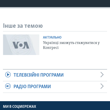
ВІДЕО
СУСПІЛЬСТВО
ТЕЛЕПРОГРАМИ
ЕКОНОМІКА
ENGLISH
ЧАС-TIME
ІСТОРІЇ УСПІХУ УКРАЇНЦІВ
Інше за темою
БРИФІНГ ГОЛОСУ АМЕРИКИ
Learning English
СТУДІЯ ВАШИНГТОН
АКТУАЛЬНО
Українці зможуть стажуватися у
МИ В СОЦМЕРЕЖАХ
ВІКНО В АМЕРИКУ
Конгресі
ПРАЙМ-ТАЙМ
ПОГЛЯД З ВАШИНГТОНА
Мови
ТЕЛЕВІЗІЙНІ ПРОГРАМИ
РАДІО ПРОГРАМИ
МИ В СОЦМЕРЕЖАХ