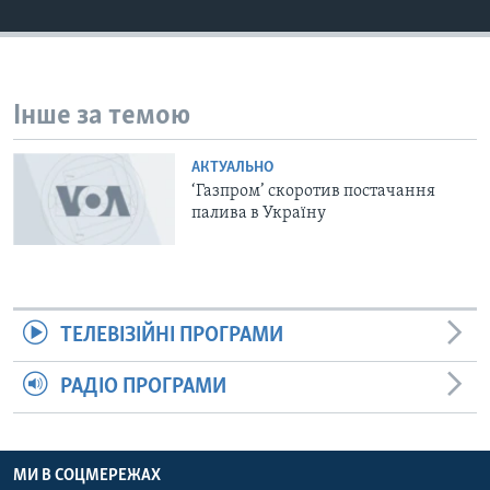
ВІДЕО
СУСПІЛЬСТВО
ТЕЛЕПРОГРАМИ
ЕКОНОМІКА
ENGLISH
ЧАС-TIME
ІСТОРІЇ УСПІХУ УКРАЇНЦІВ
Інше за темою
БРИФІНГ ГОЛОСУ АМЕРИКИ
Learning English
СТУДІЯ ВАШИНГТОН
АКТУАЛЬНО
‘Газпром’ скоротив постачання
МИ В СОЦМЕРЕЖАХ
ВІКНО В АМЕРИКУ
палива в Україну
ПРАЙМ-ТАЙМ
ПОГЛЯД З ВАШИНГТОНА
Мови
ТЕЛЕВІЗІЙНІ ПРОГРАМИ
РАДІО ПРОГРАМИ
МИ В СОЦМЕРЕЖАХ