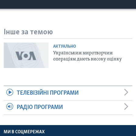
ВІДЕО
СУСПІЛЬСТВО
ТЕЛЕПРОГРАМИ
ЕКОНОМІКА
ENGLISH
ЧАС-TIME
ІСТОРІЇ УСПІХУ УКРАЇНЦІВ
Інше за темою
БРИФІНГ ГОЛОСУ АМЕРИКИ
Learning English
СТУДІЯ ВАШИНГТОН
АКТУАЛЬНО
Українським миротворчим
МИ В СОЦМЕРЕЖАХ
ВІКНО В АМЕРИКУ
операцiям дають високу оцiнку
ПРАЙМ-ТАЙМ
ПОГЛЯД З ВАШИНГТОНА
Мови
ТЕЛЕВІЗІЙНІ ПРОГРАМИ
РАДІО ПРОГРАМИ
МИ В СОЦМЕРЕЖАХ