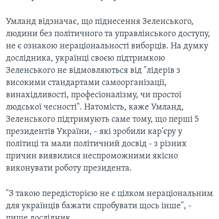
Умланд відзначає, що піднесення Зеленського,
людини без політичного та управлінського доступу,
не є ознакою нераціональності виборців. На думку
дослідника, українці своєю підтримкою
Зеленського не відмовляються від "лідерів з
високими стандартами самоорганізації,
винахідливості, професіоналізму, чи простої
людської чесності". Натомість, каже Умланд,
Зеленського підтримують саме тому, що перші 5
президентів України, - які зробили кар'єру у
політиці та мали політичний досвід - з різних
причин виявилися неспроможними якісно
виконувати роботу президента.
"З такою передісторією не є цілком нераціональним
для українців бажати спробувати щось інше", -
пише дослідник.