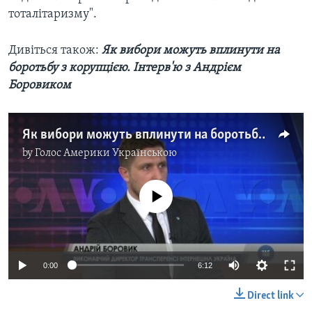
тоталітаризму".
Дивіться також:
Як вибори можуть вплинути на
боротьбу з корупцією. Інтерв'ю з Андрієм
Боровиком
Як вибори можуть вплинути на боротьбу з корупцією. Інтерв'ю з Андрієм Боровиком. Відео
by
Голос Америки Українською
No media source currently available
0:00
6:12
Direct link