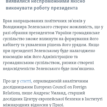
виявилися неспроможними якісно
виконувати роботу президента
Брак напрацьованих політичних зв'язків у
Володимира Зеленського створює можливість, що у
разі обрання президентом України громадянське
суспільство зможе вплинути на формування його
кабінету та ухвалення рішень його урядом. Якщо
при президенті Зеленському буде налагоджено
взаємодію між його Адміністрацією та
громадянським суспільством, ризики створені
недосвідченістю Зеленського буде пом'якшено.
Про це у
статті,
оприлюдненій аналітичним
дослідницьким European Council on Foreign
Relations, пише Андреас Умланд, старший
дослідник Центру європейської безпеки в Інституті
міжнародних відносин у Празі.