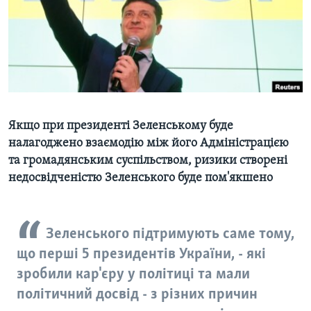
ВІДЕО
СУСПІЛЬСТВО
ТЕЛЕПРОГРАМИ
ЕКОНОМІКА
ENGLISH
ЧАС-TIME
ІСТОРІЇ УСПІХУ УКРАЇНЦІВ
БРИФІНГ ГОЛОСУ АМЕРИКИ
Learning English
СТУДІЯ ВАШИНГТОН
Якщо при президенті Зеленському буде
МИ В СОЦМЕРЕЖАХ
ВІКНО В АМЕРИКУ
налагоджено взаємодію між його Адміністрацією
ПРАЙМ-ТАЙМ
та громадянським суспільством, ризики створені
ПОГЛЯД З ВАШИНГТОНА
недосвідченістю Зеленського буде пом'якшено
Мови
Зеленського підтримують саме тому,
що перші 5 президентів України, - які
зробили кар'єру у політиці та мали
політичний досвід - з різних причин