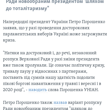
Ради новообраним президентом "шляхом
до тоталітаризму"
Напередодні президент України Петро Порошенко
заявив, що у разі проведення досторокових
парламентських виборів Україні може загрожувати
криза.
"Натяки на достроковий і, до речі, незаконний
розпуск Верховної Ради у разі зміни президента
вже також пролунали. Це означає політичну кризу,
тривалу паузу у відносинах з партнерами,
поставить під сумнів нашу здатність подолати
пікові боргові навантаження у травні і вересні і в
2020 році", -
наводить
слова Порошенка УНІАН.
Петро Порошенко також
назвав
варіант розпуску
Ради новообраним президентом "шляхом до