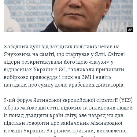
ВІДЕО
СУСПІЛЬСТВО
ТЕЛЕПРОГРАМИ
ЕКОНОМІКА
ENGLISH
ЧАС-TIME
ІСТОРІЇ УСПІХУ УКРАЇНЦІВ
БРИФІНГ ГОЛОСУ АМЕРИКИ
Learning English
СТУДІЯ ВАШИНГТОН
Холодний душ від західних політиків чекав на
Януковича на саміті, що стартував у Ялті. Світові
МИ В СОЦМЕРЕЖАХ
ВІКНО В АМЕРИКУ
лідери розкритикували його ідею «паузи» у
ПРАЙМ-ТАЙМ
відносинах України з ЄС, закликали припинити
вибіркове правосуддя і тиск на ЗМІ і навіть
ПОГЛЯД З ВАШИНГТОНА
Мови
нагадали про сумну долю арабських диктаторів.
9-ий форум Ялтинської європейської стратегії (YES)
зібрав майже дві сотні відомих та впливових людей
із понад двадцяти країн світу, але навряд чи дав
підстави говорити про закінчення міжнародної
ізоляції України. За рівнем критики, висловленої