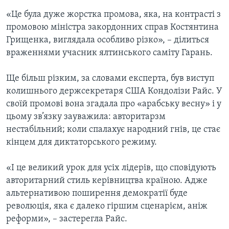
«Це була дуже жорстка промова, яка, на контрасті з
промовою міністра закордонних справ Костянтина
Грищенка, виглядала особливо різко», – ділиться
враженнями учасник ялтинського саміту Гарань.
Ще більш різким, за словами експерта, був виступ
колишнього держсекретаря США Кондолізи Райс. У
своїй промові вона згадала про «арабську весну» і у
цьому зв’язку зауважила: авторитарзм
нестабільний; коли спалахує народний гнів, це стає
кінцем для диктаторського режиму.
«І це великий урок для усіх лідерів, що сповідують
авторитарний стиль керівництва країною. Адже
альтернативою поширення демократії буде
революція, яка є далеко гіршим сценарієм, аніж
реформи», – застерегла Райс.