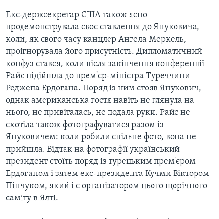
Екс-держсекретар США також ясно
продемонструвала своє ставлення до Януковича,
коли, як свого часу канцлер Ангела Меркель,
проігнорувала його присутність. Дипломатичний
конфуз стався, коли після закінчення конференції
Райс підійшла до прем'єр-міністра Туреччини
Реджепа Ердогана. Поряд із ним стояв Янукович,
однак американська гостя навіть не глянула на
нього, не привіталась, не подала руки. Райс не
схотіла також фотографуватися разом із
Януковичем: коли робили спільне фото, вона не
прийшла. Відтак на фотографії український
президент стоїть поряд із турецьким прем'єром
Ердоганом і зятем екс-президента Кучми Віктором
Пінчуком, який і є організатором цього щорічного
саміту в Ялті.