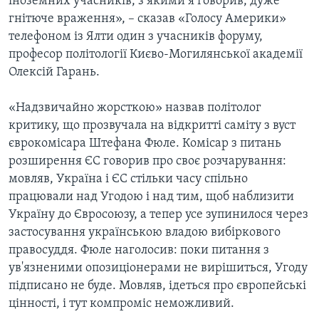
іноземних учасників, з якими я говорив, дуже
гнітюче враження», – сказав «Голосу Америки»
телефоном із Ялти один з учасників форуму,
професор політології Києво-Могилянської академії
Олексій Гарань.
«Надзвичайно жорсткою» назвав політолог
критику, що прозвучала на відкритті саміту з вуст
єврокомісара Штефана Фюле. Комісар з питань
розширення ЄС говорив про своє розчарування:
мовляв, Україна і ЄС стільки часу спільно
працювали над Угодою і над тим, щоб наблизити
Україну до Євросоюзу, а тепер усе зупинилося через
застосування українською владою вибіркового
правосуддя. Фюле наголосив: поки питання з
ув'язненими опозиціонерами не вирішиться, Угоду
підписано не буде. Мовляв, ідеться про європейські
цінності, і тут компроміс неможливий.