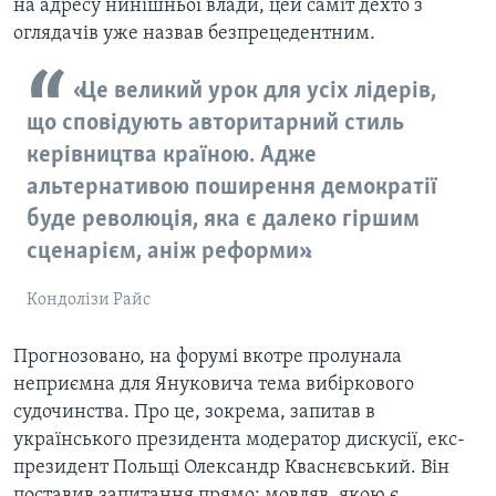
на адресу нинішньої влади, цей саміт дехто з
оглядачів уже назвав безпрецедентним.
«Це великий урок для усіх лідерів,
що сповідують авторитарний стиль
керівництва країною. Адже
альтернативою поширення демократії
буде революція, яка є далеко гіршим
сценарієм, аніж реформи».
Кондолізи Райс
Прогнозовано, на форумі вкотре пролунала
неприємна для Януковича тема вибіркового
судочинства. Про це, зокрема, запитав в
українського президента модератор дискусії, екс-
президент Польщі Олександр Кваснєвський. Він
поставив запитання прямо: мовляв, якою є