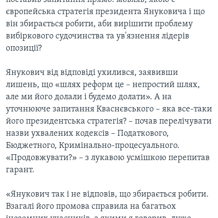
європейська стратегія президента Януковича і що
він збирається робити, аби вирішити проблему
вибіркового судочинства та ув'язнення лідерів
опозиції?
Янукович від відповіді ухилився, заявивши
лишень, що «шлях реформ це – непростий шлях,
але ми його долали і будемо долати». А на
уточнююче запитання Кваснєвського – яка все-таки
його президентська стратегія? – почав перелічувати
назви ухвалених кодексів – Податкового,
Бюджетного, Кримінально-процесуального.
«Продовжувати?» – з лукавою усмішкою перепитав
гарант.
«Янукович так і не відповів, що збирається робити.
Взагалі його промова справила на багатьох