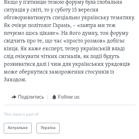
Якщо у п’ятницю темою форуму була глобальна
ситуація у світі, то у суботу 15 вересня
обговорюватимуть спеціально українську тематику.
Як очікує політолог Гарань, – «завтра ми теж
почуємо щось цікаве». На його думку, тон форуму
свідчить про те, що час «просто розмов» добігає
кінця. Як каже експерт, тепер українській владі
слід очікувати чітких сигналів, як події будуть
розвиватися далі і чим для українських урядовців
може обернутися замороження стосунків із
Заходом.
Поділитись
Follow us
This item is part of
Актуально
Україна