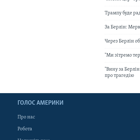
Трампу буде ра
За Берлін: Мер
Через Берлін о
"Ми зітремо тер
"Вину за Берлі
про трагедію
ГОЛОС АМЕРИКИ
Про нас
Робота