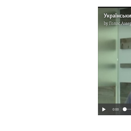
by
Голос Аме
0:00