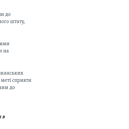
ли до
ого штату,
вими
и на
риканських
 меті сприяти
ним до
 в