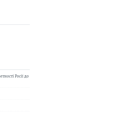
px
width
тності Росії до