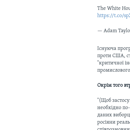
The White Hous
https://t.co/
— Adam Taylo
Існуюча прогр
проти США, с
"критичної ін
промислового
Окрім того вт
"(Щоб застосу
необхідно по-
даних виборці
росіяни реаль
співрозмовни