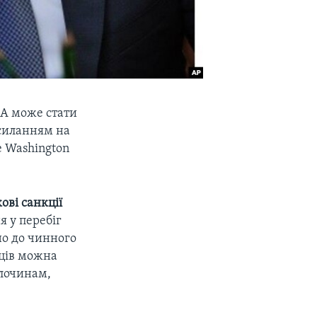
ША може стати
осиланням на
 Washington
ові санкції
я у перебіг
дно до чинного
вців можна
злочинам,