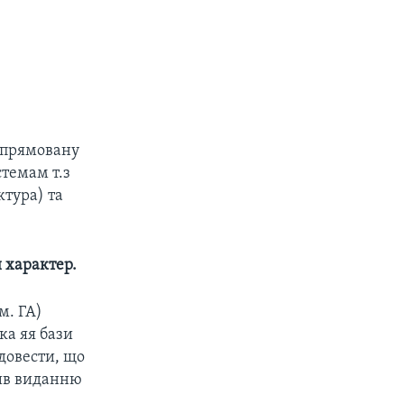
 спрямовану
темам т.з
ктура) та
й характер.
м. ГА)
ка яя бази
 довести, що
вив виданню