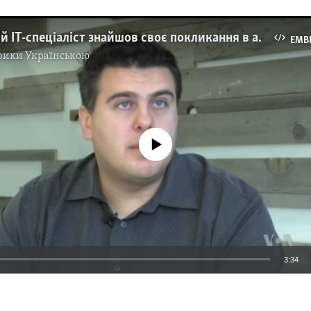
Український ІТ-спеціаліст знайшов своє покликання в американській індустрії "кібербезпеки". Відео
EMB
рики Українською
No media source currently available
3:34
EMBED