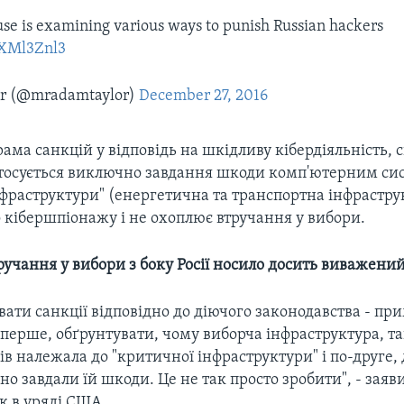
e is examining various ways to punish Russian hackers
spXMl3Znl3
r (@mradamtaylor)
December 27, 2016
ама санкцій у відповідь на шкідливу кібердіяльність,
тосується виключно завдання шкоди комп'ютерним сис
фраструктури" (енергетична та транспортна інфрастру
 кібершпіонажу і не охоплює втручання у вибори.
ручання у вибори з боку Росії носило досить виважени
вати санкції відповідно до діючого законодавства - при
перше, обґрунтувати, чому виборча інфраструктура, та
в належала до "критичної інфраструктури" і по-друге,
но завдали їй шкоди. Це не так просто зробити", - зая
к в уряді США.