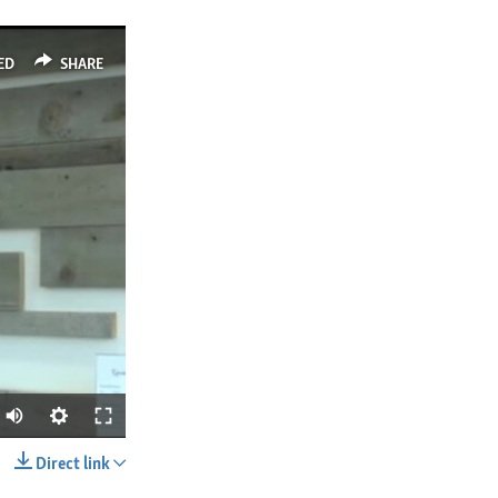
ED
SHARE
Direct link
SHARE