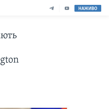
НАЖИВО
ають
gton