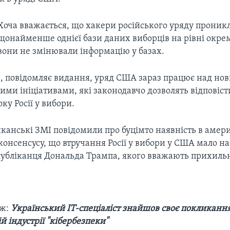
Хоча вважається, що хакери російського уряду проник
щонайменше однієї бази даних виборців на рівні окрем
вони не змінювали інформацію у базах.
це, повідомляє видання, уряд США зараз працює над но
ми ініціативами, які законодавчо дозволять відповіст
ку Росії у вибори.
канські ЗМІ повідомили про буцімто наявність в аме
онсенсусу, що втручання Росії у вибори у США мало на
публіканця Дональда Трампа, якого вважають прихиль
ож:
Український ІТ-спеціаліст знайшов своє покликання
 індустрії "кібербезпеки"