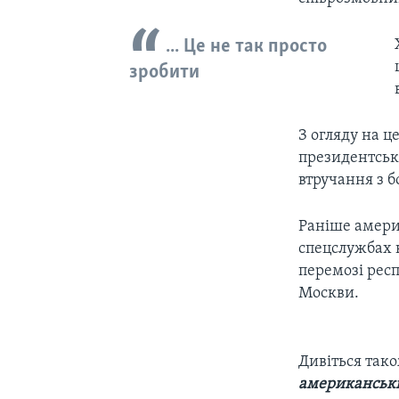
... Це не так просто
зробити
З огляду на 
президентськи
втручання з бо
Раніше амери
спецслужбах к
перемозі рес
Москви.
Дивіться так
американській