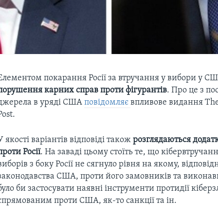
Елементом покарання Росії за втручання у вибори у С
порушення карних справ проти фігурантів
. Про це з п
джерела в уряді США
повідомляє
впливове видання The
Post.
У якості варіантів відповіді також
розглядаються додатк
проти Росії
. На заваді цьому стоїть те, що кібервтручанн
виборів з боку Росії не сягнуло рівня на якому, відпові
законодавства США, проти його замовників та викона
було би застосувати наявні інструменти протидії кібер
спрямованим проти США, як-то санкції та ін.