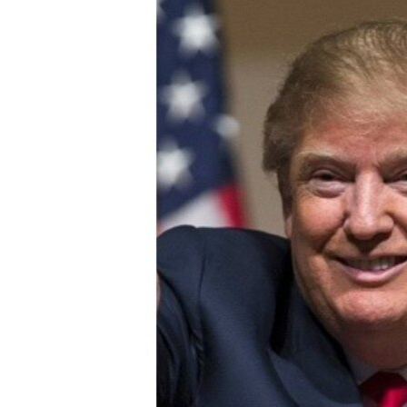
СУСПІЛЬСТВО
ТЕЛЕПРОГРАМИ
ЕКОНОМІКА
ENGLISH
ЧАС-TIME
ІСТОРІЇ УСПІХУ УКРАЇНЦІВ
БРИФІНГ ГОЛОСУ АМЕРИКИ
СТУДІЯ ВАШИНГТОН
ВІКНО В АМЕРИКУ
ПРАЙМ-ТАЙМ
ПОГЛЯД З ВАШИНГТОНА