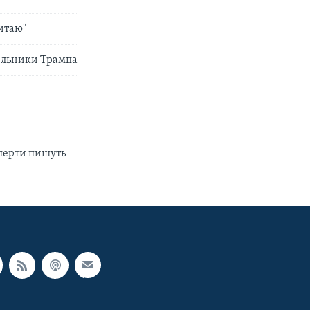
итаю"
хильники Трампа
сперти пишуть