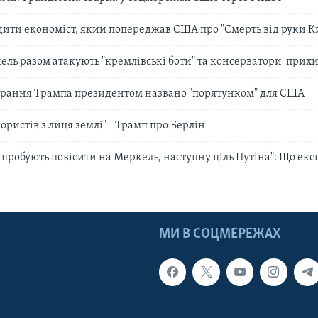
дити економіст, який попереджав США про "Смерть від руки К
кель разом атакують "кремлівські боти" та консерватори-при
брання Трампа президентом названо "порятунком" для США
ористів з лиця землі" - Трамп про Берлін
н пробують повісити на Меркель, наступну ціль Путіна": Що ек
МИ В СОЦМЕРЕЖАХ