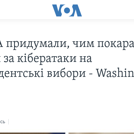
 придумали, чим покар
 за кібератаки на
дентські вибори - Washin
6
сь