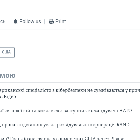
сь
Follow us
Print
США
емою
риканські спеціалісти з кібербезпеки не сумніваються у приче
. Відео
ої світової війни виклав екс-заступник командувача НАТО
д пропаганди анонсувала розвідувальна корпорація RAND
амп? Грандіозна сварка у соцмережах США через Різдво