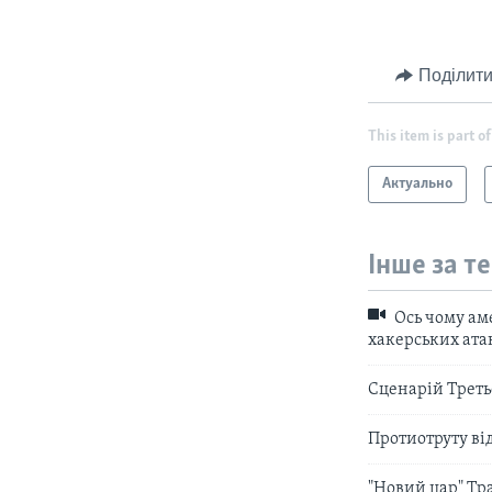
Поділити
This item is part of
Актуально
Інше за т
Ось чому аме
хакерських атак
Cценарій Треть
Протиотруту ві
"Новий цар" Тр