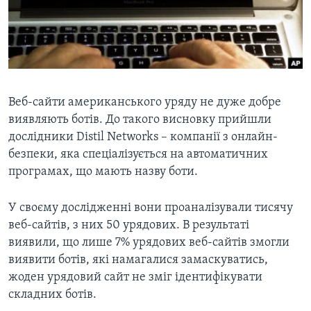
ВІДЕО
СУСПІЛЬСТВО
ТЕЛЕПРОГРАМИ
ЕКОНОМІКА
ENGLISH
ЧАС-TIME
ІСТОРІЇ УСПІХУ УКРАЇНЦІВ
БРИФІНГ ГОЛОСУ АМЕРИКИ
Learning English
Веб-сайти американського уряду не дуже добре
СТУДІЯ ВАШИНГТОН
виявляють ботів. До такого висновку прийшли
МИ В СОЦМЕРЕЖАХ
ВІКНО В АМЕРИКУ
дослідники Distil Networks – компанії з онлайн-
ПРАЙМ-ТАЙМ
безпеки, яка спеціалізується на автоматичних
програмах, що мають назву боти.
ПОГЛЯД З ВАШИНГТОНА
Мови
У своєму дослідженні вони проаналізували тисячу
веб-сайтів, з них 50 урядових. В результаті
виявили, що лише 7% урядових веб-сайтів змогли
виявити ботів, які намагалися замаскуватись,
жоден урядовий сайт не зміг ідентифікувати
складних ботів.