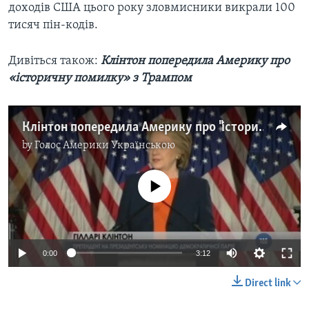
доходів США цього року зловмисники викрали 100
тисяч пін-кодів.
Дивіться також:
Клінтон попередила Америку про
«історичну помилку» з Трампом
Клінтон попередила Америку про "історичну помилку" з Трампом. Відео
by
Голос Америки Українською
No media source currently available
0:00
3:12
Direct link