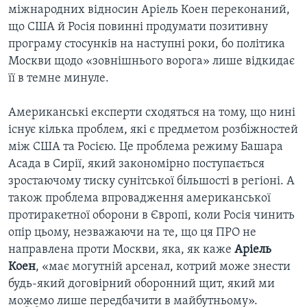
міжнародних відносин Аріель Коен переконаний,
що США й Росія повинні продумати позитивну
програму стосунків на наступні роки, бо політика
Москви щодо «зовнішнього ворога» лише відкидає
її в темне минуле.
Американські експерти сходяться на тому, що нині
існує кілька проблем, які є предметом розбіжностей
між США та Росією. Це проблема режиму Башара
Асада в Сирії, який закономірно поступається
зростаючому тиску сунітської більшості в регіоні. А
також проблема впровадження американської
протиракетної оборони в Європі, коли Росія чинить
опір цьому, незважаючи на те, що ця ПРО не
направлена проти Москви, яка, як каже
Аріель
Коен
, «має могутній арсенал, котрий може знести
будь-який договірний оборонний щит, який ми
можемо лише передбачити в майбутньому».