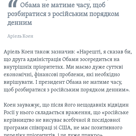
Обама не матиме часу, щоб
розбиратися з російським порядком
денним
Аріель Коен
Аріель Коен також зазначив: «Нарешті, я сказав би,
що друга адміністрація Обами зосередиться на
внутрішніх пріоритетах. Ми маємо дуже суттєві
економічні, фінансові проблеми, які необхідно
вирішувати. І президент Обама не матиме часу,
щоб розбиратися з російським порядком денним».
Коен зауважує, що після його нещодавніх відвідин
Росії у нього складається враження, що «російське
керівництво не висуває всебічної й послідовної
програми співпраці зі США, не має позитивного
переліку пріоритетів, і це дуже прикро».