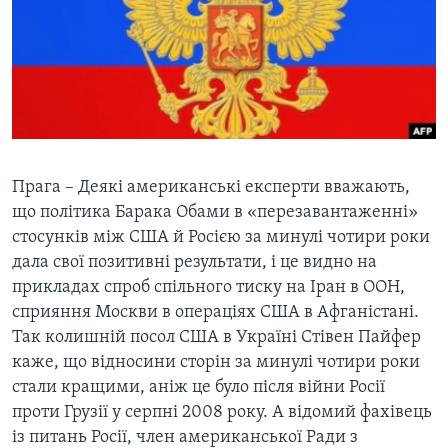
ВІДЕО
СУСПІЛЬСТВО
ТЕЛЕПРОГРАМИ
ЕКОНОМІКА
ENGLISH
ЧАС-TIME
ІСТОРІЇ УСПІХУ УКРАЇНЦІВ
БРИФІНГ ГОЛОСУ АМЕРИКИ
Learning English
СТУДІЯ ВАШИНГТОН
МИ В СОЦМЕРЕЖАХ
ВІКНО В АМЕРИКУ
Прага – Деякі американські експерти вважають,
що політика Барака Обами в «перезавантаженні»
ПРАЙМ-ТАЙМ
стосунків між США й Росією за минулі чотири роки
ПОГЛЯД З ВАШИНГТОНА
дала свої позитивні результати, і це видно на
Мови
прикладах спроб спільного тиску на Іран в ООН,
сприяння Москви в операціях США в Афганістані.
Так колишній посол США в Україні Стівен Пайфер
каже, що відносини сторін за минулі чотири роки
стали кращими, аніж це було після війни Росії
проти Грузії у серпні 2008 року. А відомий фахівець
із питань Росії, член американської Ради з