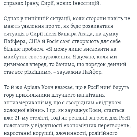
справах Ірану, Сирії, нових інвестицій.
Однак у нинішній ситуації, коли сторони навіть не
мають уявлення про те, як буде розвиватися
ситуація в Сирії після Башара Асада, на думку
Пайфера, США й Росія самі створюють для себе
більше проблем. «Я можу лише висловити на
майбутнє своє зауваження. Я думаю, коли ми
дивимося вперед, то бачимо, що порядок денний
стає все різкішим», – зауважив Пайфер.
То й же Аріель Коен вважає, що в Росії нині беруть
гору прихильники штучного нагнітання
антиамериканізму, що є своєрідним «відгуком
холодної війни». І це, як зауважує Коен, стається
вже 21-му столітті, тоді як реальні загрози для Росії
полягають у відсутності економічних перетворень,
наростанні корупції, злочинності, релігійного