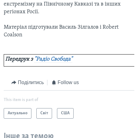
екстремізму на Північному Кавказі та в інших
регіонах Росії.
Матеріал підготували Василь Зілгалов і Robert
Coalson
Передрук з
"Радіо Свобода"
Поділитись
Follow us
This item is part of
Актуально
Світ
США
Інше за темою