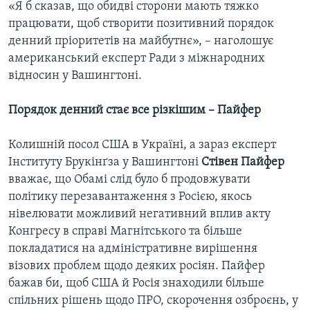
«Я б сказав, що обидві сторони мають тяжко
працювати, щоб створити позитивний порядок
денний пріоритетів на майбутнє», – наголошує
американський експерт Ради з міжнародних
відносин у Вашингтоні.
Порядок денний стає все різкішим – Пайфер
Колишній посол США в Україні, а зараз експерт
Інституту Брукінґза у Вашингтоні
Стівен Пайфер
вважає, що Обамі слід було б продовжувати
політику перезавантаження з Росією, якось
нівелювати можливий негативний вплив акту
Конгресу в справі Магнітського та більше
покладатися на адміністративне вирішення
візових проблем щодо деяких росіян. Пайфер
бажав би, щоб США й Росія знаходили більше
спільних рішень щодо ПРО, скорочення озброєнь, у