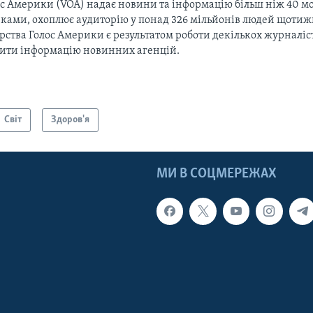
с Америки (VOA) надає новини та інформацію більш ніж 40 мо
ками, охоплює аудиторію у понад 326 мільйонів людей щотижн
рства Голос Америки є результатом роботи декількох журналіст
тити інформацію новинних агенцій.
Світ
Здоров'я
МИ В СОЦМЕРЕЖАХ