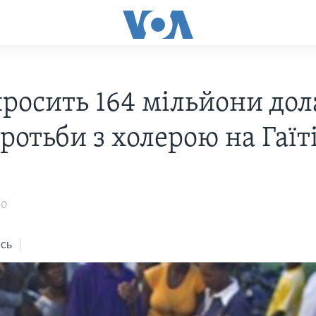
росить 164 мільйони дол
ротьби з холерою на Гаїт
10
сь