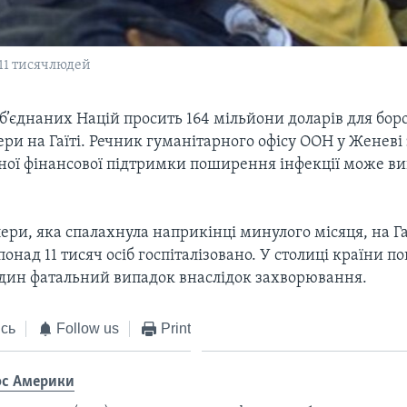
 11 тисячлюдей
б’єднаних Націй просить 164 мільйони доларів для боро
ри на Гаїті. Речник гуманітарного офісу ООН у Женеві
ної фінансової підтримки поширення інфекції може ви
ери, яка спалахнула наприкінці минулого місяця, на Га
понад 11 тисяч осіб госпіталізовано. У столиці країни п
один фатальний випадок внаслідок захворювання.
сь
Follow us
Print
ос Америки