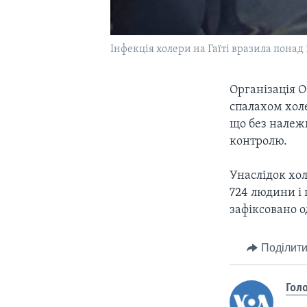
Інфекція холери на Гаїті вразила понад
Організація О
спалахом холе
що без належ
контролю.
Унаслідок хол
724 людини і 
зафіксовано 
Поділити
Гол