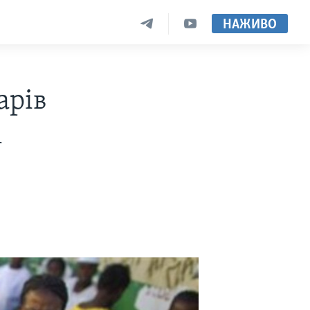
НАЖИВО
арів
і