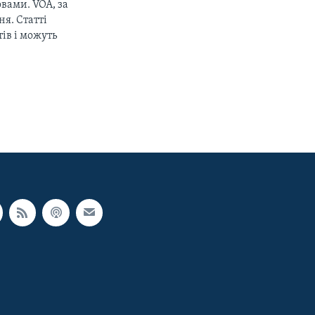
вами. VOA, за
я. Статті
ів і можуть