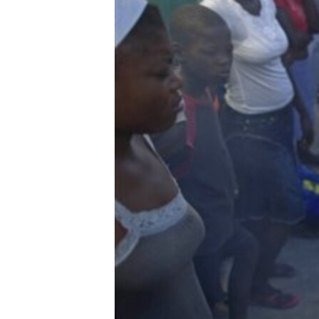
СУСПІЛЬСТВО
ТЕЛЕПРОГРАМИ
ЕКОНОМІКА
ENGLISH
ЧАС-TIME
ІСТОРІЇ УСПІХУ УКРАЇНЦІВ
БРИФІНГ ГОЛОСУ АМЕРИКИ
СТУДІЯ ВАШИНГТОН
ВІКНО В АМЕРИКУ
ПРАЙМ-ТАЙМ
ПОГЛЯД З ВАШИНГТОНА