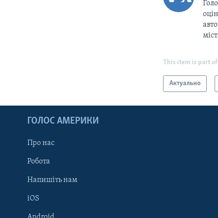
Голо
оцін
авто
міс
This item is part of
Актуально
ГОЛОС АМЕРИКИ
Про нас
Робота
Напишіть нам
iOS
Android