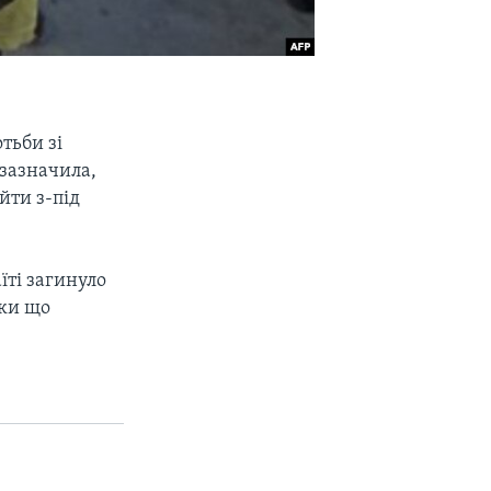
тьби зі
 зазначила,
йти з-під
їті загинуло
оки що