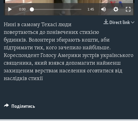
ВІДЕО
СУСПІЛЬСТВО
0:00
1:45
ТЕЛЕПРОГРАМИ
ЕКОНОМІКА
ENGLISH
Direct link
ЧАС-TIME
Нині в самому Техасі люди
ІСТОРІЇ УСПІХУ УКРАЇНЦІВ
повертаються до понівечених стихією
БРИФІНГ ГОЛОСУ АМЕРИКИ
Learning English
будинків. Волонтери збирають кошти, аби
СТУДІЯ ВАШИНГТОН
підтримати тих, кого зачепило найбільше.
Кореспондент Голосу Америки зустрів українського
МИ В СОЦМЕРЕЖАХ
ВІКНО В АМЕРИКУ
священика, який взявся допомагати найменш
ПРАЙМ-ТАЙМ
захищеним верствам населення оговтатися від
наслідків стихії
ПОГЛЯД З ВАШИНГТОНА
Мови
Поділитись