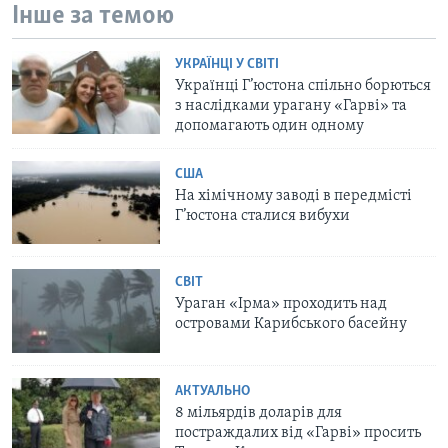
Інше за темою
УКРАЇНЦІ У СВІТІ
Українці Г’юстона спільно борються
з наслідками урагану «Гарві» та
допомагають один одному
США
На хімічному заводі в передмісті
Г’юстона сталися вибухи
СВІТ
Ураган «Ірма» проходить над
островами Карибського басейну
АКТУАЛЬНО
8 мільярдів доларів для
постраждалих від «Гарві» просить