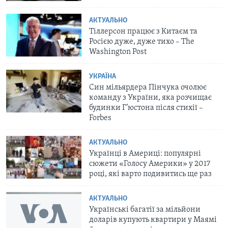
АКТУАЛЬНО
Тіллерсон працює з Китаєм та
Росією дуже, дуже тихо – The
Washington Post
УКРАЇНА
Син мільярдера Пінчука очолює
команду з України, яка розчищає
будинки Г’юстона після стихії –
Forbes
АКТУАЛЬНО
Українці в Америці: популярні
сюжети «Голосу Америки» у 2017
році, які варто подивитись ще раз
АКТУАЛЬНО
Українські багатії за мільйони
доларів купують квартири у Маямі