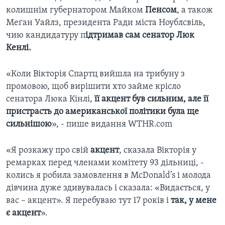
колишнім губернатором Майком
Пенсом
, а також
Меґан Уайлз, президента Ради міста Ноублсвіль,
чию кандидатуру п
ідтримав сам сенатор Люк
Кенлі.
«Коли Вікторія Спартц вийшла на трибуну з
промовою, щоб вирішити хто займе крісло
сенатора Люка Кінлі,
її акцент був сильним, але її
пристрасть до американської політики була ще
сильнішою
», - пише видання WTHR.com
«Я розкажу про свій
акцент
, сказала Вікторія у
ремарках перед членами комітету 93 дільниці, -
колись я робила замовлення в McDonald’s і молода
дівчина дуже здивувалась і сказала: «Видається, у
вас – акцент». Я перебуваю тут 17 років і
так, у мене
є акцент
».