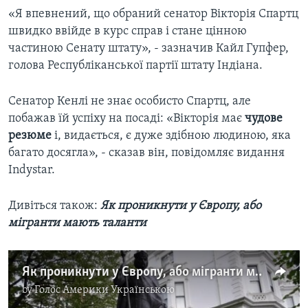
«Я впевнений, що обраний сенатор Вікторія Спартц
швидко ввійде в курс справ і стане цінною
частиною Сенату штату», - зазначив Кайл Гупфер,
голова Республіканської партії штату Індіана.
Сенатор Кенлі не знає особисто Спартц, але
побажав їй успіху на посаді: «Вікторія має
чудове
резюме
і, видається, є дуже здібною людиною, яка
багато досягла», - сказав він, повідомляє видання
Іndystar.
Дивіться також:
Як проникнути у Європу, або
мігранти мають таланти
Як проникнути у Європу, або мігранти мають таланти
by
Голос Америки Українською