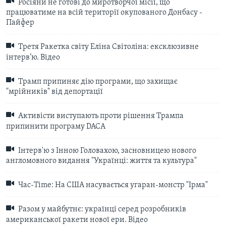
Росіяни не готові до миротворчої місії, що
працюватиме на всій території окупованого Донбасу -
Пайфер
Третя Ракетка світу Еліна Світоліна: ексклюзивне
інтерв’ю. Відео
Трамп припиняє дію програми, що захищає
"мрійників" від депортації
Активісти виступають проти рішення Трампа
припинити програму DACA
Інтерв'ю з Інною Головахою, засновницею нового
англомовного видання "Українці: життя та культура"
Час-Time: На США насувається угаран-монстр "Ірма"
Разом у майбутнє: українці серед розробників
американської ракети нової ери. Відео