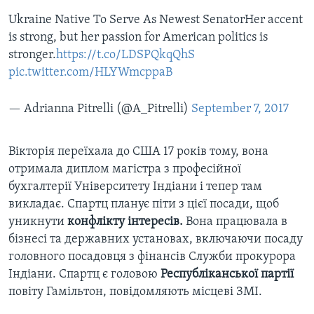
Ukraine Native To Serve As Newest SenatorHer accent
is strong, but her passion for American politics is
stronger.
https://t.co/LDSPQkqQhS
pic.twitter.com/HLYWmcppaB
— Adrianna Pitrelli (@A_Pitrelli)
September 7, 2017
Вікторія переїхала до США 17 років тому, вона
отримала диплом магістра з професійної
бухгалтерії Університету Індіани і тепер там
викладає. Спартц планує піти з цієї посади, щоб
уникнути
конфлікту інтересів.
Вона працювала в
бізнесі та державних установах, включаючи посаду
головного посадовця з фінансів Служби прокурора
Індіани. Спартц є головою
Республіканської партії
повіту Гамільтон, повідомляють місцеві ЗМІ.