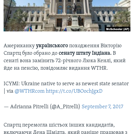
ВІДЕО
СУСПІЛЬСТВО
ТЕЛЕПРОГРАМИ
ЕКОНОМІКА
ENGLISH
ЧАС-TIME
ІСТОРІЇ УСПІХУ УКРАЇНЦІВ
БРИФІНГ ГОЛОСУ АМЕРИКИ
Learning English
СТУДІЯ ВАШИНГТОН
Американку
українського
походження Вікторію
Спартц було обрано до
сенату штату Індіана.
В
МИ В СОЦМЕРЕЖАХ
ВІКНО В АМЕРИКУ
сенаті вона замінить 72-річного Люка Кенлі, який
ПРАЙМ-ТАЙМ
йде на пенсію, повідомляє видання WTHR.
ПОГЛЯД З ВАШИНГТОНА
Мови
ICYMI: Ukraine native to serve as newest state senator
| via
@WTHRcom
https://t.co/UBOochJgxD
— Adrianna Pitrelli (@A_Pitrelli)
September 7, 2017
Спартц перемогла шістьох інших кандидатів,
включаючи Дена Шмідта, який раніше працював з