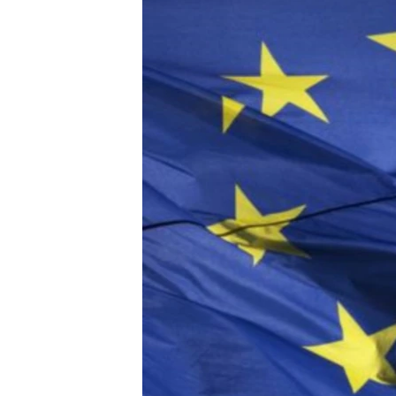
СУСПІЛЬСТВО
ТЕЛЕПРОГРАМИ
ЕКОНОМІКА
ENGLISH
ЧАС-TIME
ІСТОРІЇ УСПІХУ УКРАЇНЦІВ
БРИФІНГ ГОЛОСУ АМЕРИКИ
СТУДІЯ ВАШИНГТОН
ВІКНО В АМЕРИКУ
ПРАЙМ-ТАЙМ
ПОГЛЯД З ВАШИНГТОНА