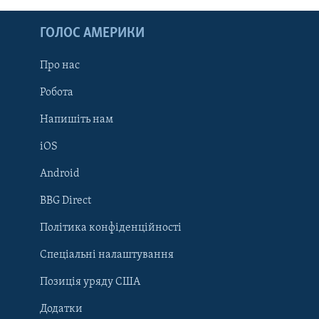
ГОЛОС АМЕРИКИ
Про нас
Робота
Напишіть нам
iOS
Android
Learning English
BBG Direct
Політика конфіденційності
МИ В СОЦМЕРЕЖАХ
Спеціальні налаштування
Позиція уряду США
Додатки