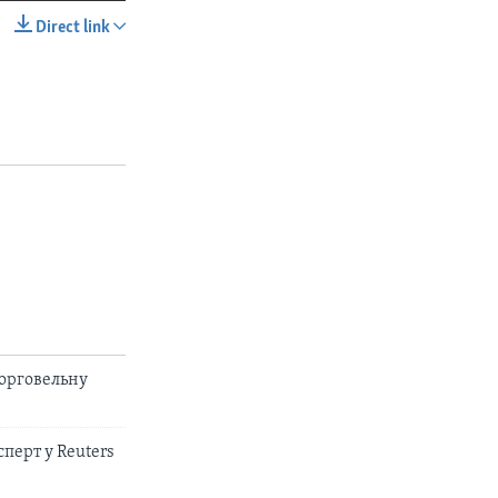
Direct link
SHARE
px
width
торговельну
перт у Reuters