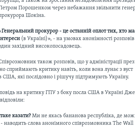
корупції, а також на зростання незадоволення презид
Петром Порошенком через небажання звільнити гене
прокурора Шокіна.
«
Генеральний прокурор - це останній оплот тих, хто м
інтереси
(в Україні)», - на умовах анонімності розпов
один західний високопосадовець.
Співрозмовник також розповів, що у адміністрації пре
но сприймають критику навіть, коли вона лунає з вуст
 США, які послідовно і рішучу підтримують Україну.
повідь на критику ГПУ з боку посла США в Україні Дж
 відповіли:
таке казати?
Ми не якась бананова республіка, де мож
- наводить слова анонімного співрозмовника The Wall S