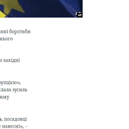
анні боротьби
шнього
о
и західні
рупцією»,
клала зусиль
жиму
ь
, посадовці
 навесні», -