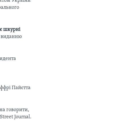
ентом України
рального
ає шкурні
ів виданню
зидента
еффрі Пайєтта
на говорити,
treet Journal.