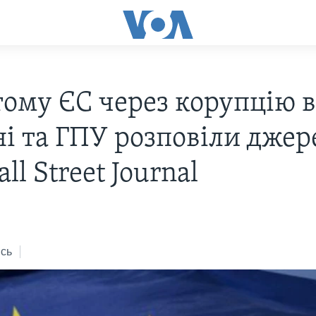
тому ЄС через корупцію 
ні та ГПУ розповіли джер
ll Street Journal
сь