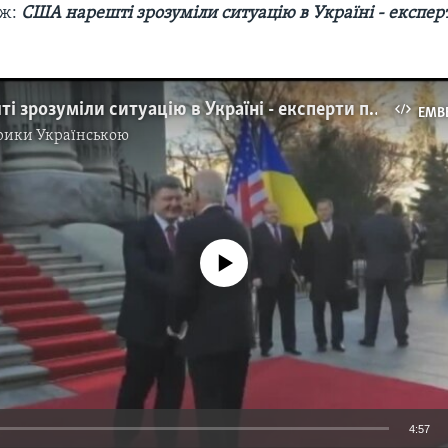
ож:
США нарешті зрозуміли ситуацію в Україні - експер
США нарешті зрозуміли ситуацію в Україні - експерти про 2015-й рік. Відео
EMB
рики Українською
No media source currently available
4:57