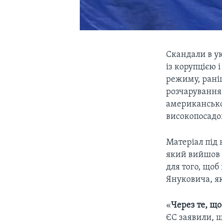
Скандали в ук
із корупцією 
режиму, рані
розчарування
американськ
високопосадо
Матеріал під 
який вийшов 1
для того, щоб
Януковича, як
«
Через те, щ
ЄС заявили, щ