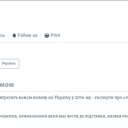
EMBED
сь
Follow us
Print
Україна
емою
 втратить важіль впливу на Україну у 2016-му - експерти про «
рошенка, невиконання яких має вести до відставки, назвав екс