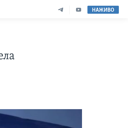
НАЖИВО
в
ела