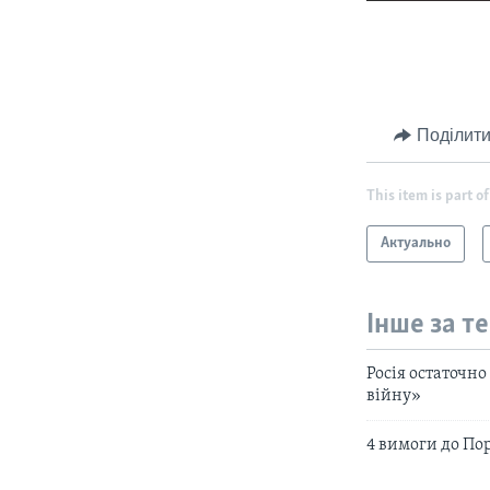
Поділити
This item is part of
Актуально
Інше за т
Росія остаточно
війну»
4 вимоги до По