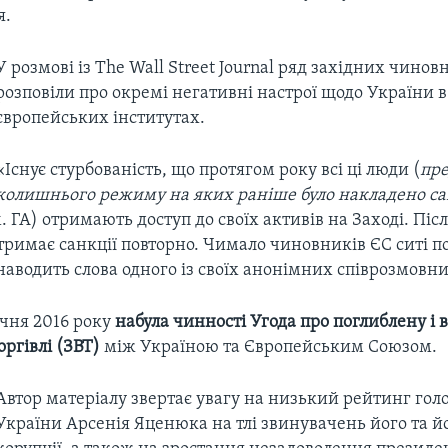
я.
У розмові із The Wall Street Journal ряд західних чинов
розповіли про окремі негативні настрої щодо України в
європейських інститутах.
«Існує стурбованість, що протягом року всі ці люди (
пр
колишнього режиму на яких раніше було накладено сан
 ГА) отримають доступ до своїх активів на Заході. Післ
тримає санкції повторно. Чимало чиновників ЄС ситі п
наводить слова одного із своїх анонімних співрозмовн
січня 2016 року
набула чинності Угода про поглиблену і
оргівлі (ЗВТ)
між Україною та Європейським Союзом.
Автор матеріалу звертає увагу на низький рейтинг гол
України Арсенія Яценюка на тлі звинувачень його та йо