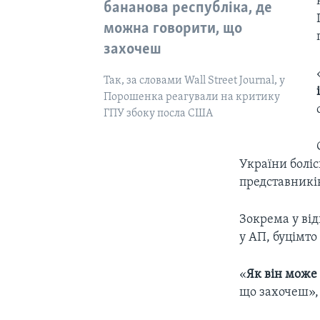
бананова республіка, де
можна говорити, що
захочеш
Так, за словами Wall Street Journal, у
Порошенка реагували на критику
ГПУ збоку посла США
України боліс
представників
Зокрема у від
у АП, буцімто
«
Як він може 
що захочеш», 