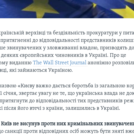
раїнській верхівці та бездіяльність прокуратури у пит
і притягненні до відповідальності представників коли
ше звинувачених у зловживанні владою, призводять д
 деяких європейських чиновників в Україні. Про це
ому виданню
The Wall Street Journal
анонімно розповіл
вці, які займаються Україною.
назвою «Києву важко дається боротьба із загальною ко
 січня, звертає увагу не те, що українська влада не до
 притягнути до відповідальності тих представників ре
і після його втечі з країни, залишились в Україні.
о Київ не висунув проти них кримінальних звинувачен
о санкції проти відповідних осіб можуть бути зняті вже