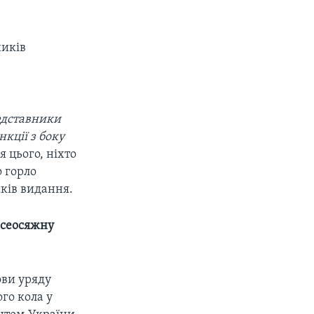
ників
едставники
кції з боку
я цього, ніхто
о горло
иків видання.
 всеосяжну
ови уряду
го кола у