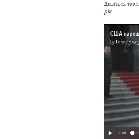
Дивіться так
рік
by
Голос Аме
0:00