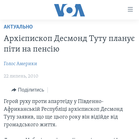
Спеціальні
потреби
Перейти
АКТУАЛЬНО
до
ГОЛОВНА
Архієпископ Десмонд Туту планує
матеріалу
АКТУАЛЬНО
Перейти
піти на пенсію
АНАЛІТИКА
до
СВІТ
меню
Голос Америки
ПОЛІТИКА В США
США
сторінки
22 липень, 2010
АДМІНІСТРАЦІЯ ПРЕЗИДЕНТА ТРАМПА: ПЕРШІ 100
УКРАЇНА
Перейти
ДНІВ
до
ВІЙНА - ЦЕ ОСОБИСТЕ
Поділитись
Пошуку
УКРАЇНЦІ В АМЕРИЦІ
УКРАЇНЦІ У СВІТІ
Герой руху проти апартеїду у Південно-
УКРАЇНА
Африканській Республіці архієпископ Десмонд
НАУКА
Туту заявив, що ще цього року він відійде від
ІНТЕРВ'Ю
ЗДОРОВ'Я
громадського життя.
БОРОТЬБА З ДЕЗІНФОРМАЦІЄЮ
КУЛЬТУРА