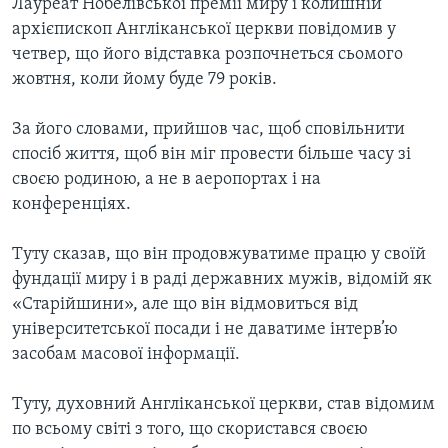
ВІДЕО
Лауреат Нобелівської премії миру і колишній
СУСПІЛЬСТВО
архієпископ Англіканської церкви повідомив у
ТЕЛЕПРОГРАМИ
четвер, що його відставка розпочнеться сьомого
ЕКОНОМІКА
ENGLISH
ЧАС-TIME
жовтня, коли йому буде 79 років.
ІСТОРІЇ УСПІХУ УКРАЇНЦІВ
БРИФІНГ ГОЛОСУ АМЕРИКИ
Learning English
За його словами, прийшов час, щоб сповільнити
СТУДІЯ ВАШИНГТОН
спосіб життя, щоб він міг провести більше часу зі
своєю родиною, а не в аеропортах і на
МИ В СОЦМЕРЕЖАХ
ВІКНО В АМЕРИКУ
конференціях.
ПРАЙМ-ТАЙМ
Туту сказав, що він продовжуватиме працю у своїй
ПОГЛЯД З ВАШИНГТОНА
Мови
фундації миру і в раді державних мужів, відомій як
«Старійшини», але що він відмовиться від
університетської посади і не даватиме інтерв’ю
засобам масової інформації.
Туту, духовний Англіканської церкви, став відомим
по всьому світі з того, що скористався своєю