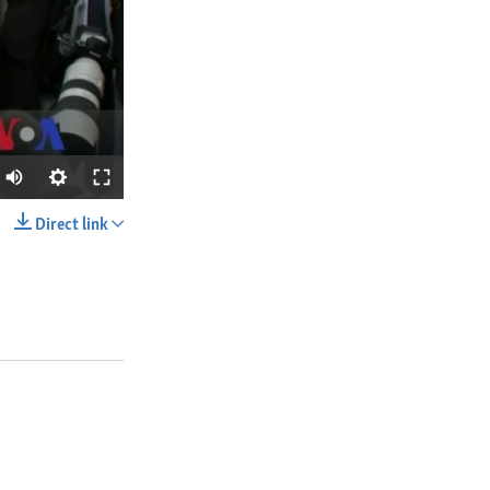
Direct link
SHARE
px
width