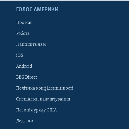
ГОЛОС АМЕРИКИ
Про нас
Робота
Напишіть нам
iOS
Android
Learning English
BBG Direct
Політика конфіденційності
МИ В СОЦМЕРЕЖАХ
Спеціальні налаштування
Позиція уряду США
Додатки