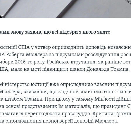
мп знову заявив, що всі підозри з нього знято
 юстиції США у четвер оприлюднить доповідь незалежн
А Роберта Мюллера за підсумками розслідування росі
ибори 2016-го року. Російське втручання, як раніше вс
ША, мало на меті підвищити шанси Дональда Трампа.
Міністерство юстиції вже оприлюднило власний підсум
Мюллера, вказавши, що слідчі не знайшли ознак змови
та штабом Трампа. При цьому у самому Мін'юсті дійш
на основі представлених їм матеріалів, що президент 
намагався перешкоджати правосуддю. Критики Трамп
на оприлюднення повної версії доповіді Мюллера.