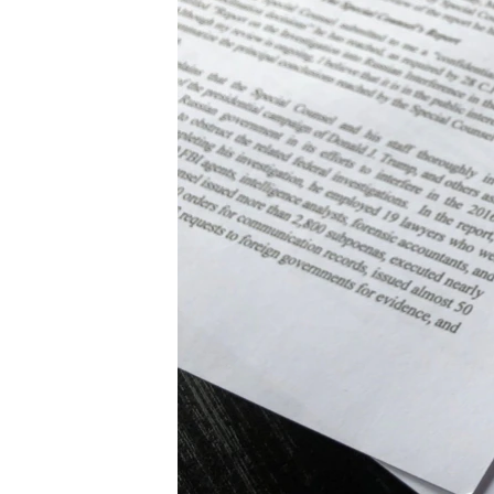
СУСПІЛЬСТВО
ТЕЛЕПРОГРАМИ
ЕКОНОМІКА
ENGLISH
ЧАС-TIME
ІСТОРІЇ УСПІХУ УКРАЇНЦІВ
БРИФІНГ ГОЛОСУ АМЕРИКИ
СТУДІЯ ВАШИНГТОН
ВІКНО В АМЕРИКУ
ПРАЙМ-ТАЙМ
ПОГЛЯД З ВАШИНГТОНА