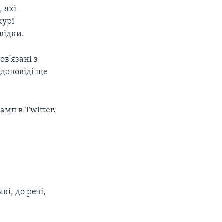
 які
журі
відки.
ов'язані з
 доповіді ще
рамп в Twitter.
кі, до речі,