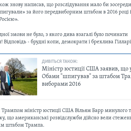
кож знову написав, що розслідування мало би зосереди
шпигували» за його передвиборним штабом в 2016 році
Росією».
ної змови не було, з якого дива взагалі було починати
! Відповідь - брудні копи, демократи і брехлива Гілларі
ДИВІТЬСЯ ТАКОЖ:
Міністр юстиції США заявив, що 
Обами "шпигував" за штабом Тра
виборами 2016
Трампом міністр юстиції США Вільям Барр минулого 
ку, що американські розвідслужби дійсно вели стежен
им штабом Трампа.