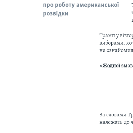
про роботу американської
розвідки
Трамп у вівтор
виборами, хоч
не ознайомил
«
Жодної змо
За словами Тр
належать до 