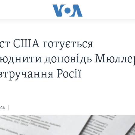
ст США готується
юднити доповідь Мюлле
втручання Росії
сь