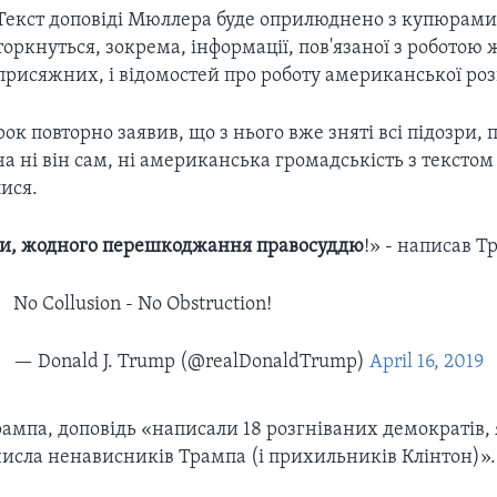
Текст доповіді Мюллера буде оприлюднено з купюрами,
торкнуться, зокрема, інформації, пов'язаної з роботою 
присяжних, і відомостей про роботу американської роз
ок повторно заявив, що з нього вже зняті всі підозри, п
а ні він сам, ні американська громадськість з текстом
ися.
ви, жодного перешкоджання правосуддю
!» - написав Т
No Collusion - No Obstruction!
— Donald J. Trump (@realDonaldTrump)
April 16, 2019
ампа, доповідь «написали 18 розгніваних демократів, я
числа ненависників Трампа (і прихильників Клінтон)».