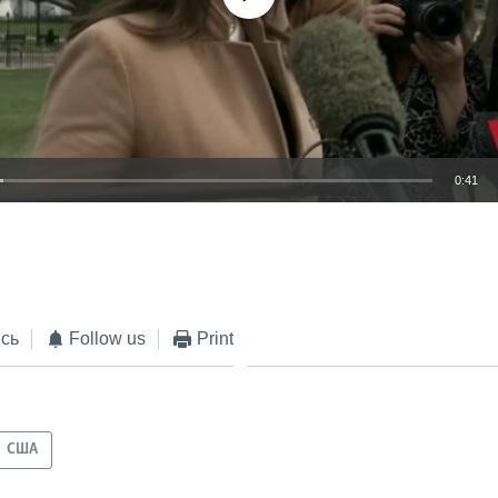
0:41
EMBED
сь
Follow us
Print
США