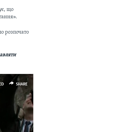
ує, що
тання».
ло розпочато
равляти
ED
SHARE