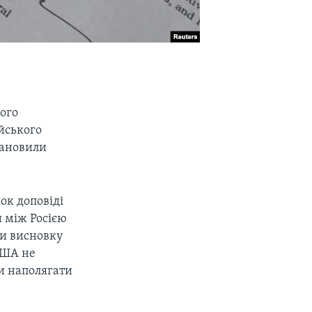
ого
йського
тановили
ок доповіді
 між Росією
ли висновку
США не
и наполягати