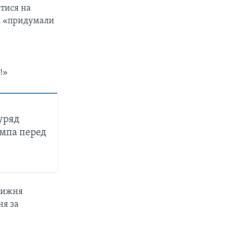
тися на
 і «придумали
!»
уряд
мпа перед
тижня
ня за