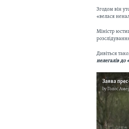
Згодом він ут
«велася нена
Міністр юстиц
розслідуванн
Дивіться так
нелегалів до 
by
Голос Аме