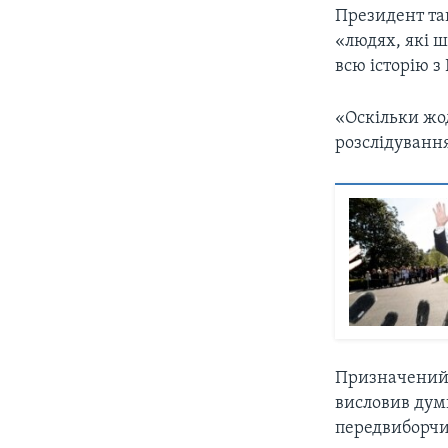
Президент та
«людях, які 
всю історію з 
«Оскільки жод
розслідування
Призначений 
висловив дум
передвиборч