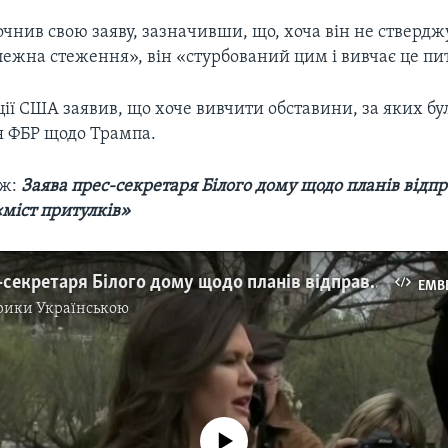
очнив свою заяву, зазначивши, що, хоча він не ствердж
лежна стеження», він «стурбований цим і вивчає це пи
ії США заявив, що хоче вивчити обставини, за яких бу
я ФБР щодо Трампа.
ож:
Заява прес-секретаря Білого дому щодо планів відп
«міст притулків»
Заява прес-секретаря Білого дому щодо планів відправляти нелегалів до «міст притулків». Відео
EMB
рики Українською
No media source currently available