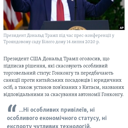
ВІДЕО
СУСПІЛЬСТВО
ТЕЛЕПРОГРАМИ
ЕКОНОМІКА
ENGLISH
ЧАС-TIME
ІСТОРІЇ УСПІХУ УКРАЇНЦІВ
БРИФІНГ ГОЛОСУ АМЕРИКИ
Президент Дональд Трамп під час прес-конференції у
Learning English
СТУДІЯ ВАШИНГТОН
Трояндовому саду Білого дому 14 липня 2020 р.
МИ В СОЦМЕРЕЖАХ
ВІКНО В АМЕРИКУ
Президент США Дональд Трамп оголосив, що
ПРАЙМ-ТАЙМ
підписав рішення, які скасовують особливий
ПОГЛЯД З ВАШИНГТОНА
торговельний статус Гонконгу та передбачають
Мови
санкції проти китайських посадовців і юридичних
осіб, а також установ пов’язаних з Китаєм, названих
відповідальними за скасування автономії Гонконгу.
...Ні особливих привілеїв, ні
особливого економічного статусу, ні
експорту чутливих технологій.