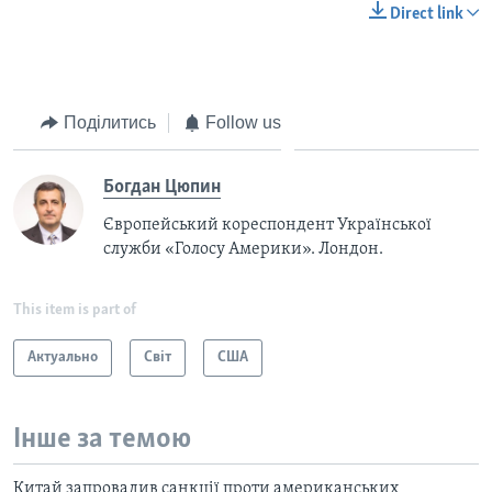
Direct link
Поділитись
Follow us
Богдан Цюпин
Європейський кореспондент Української
служби «Голосу Америки». Лондон.
This item is part of
Актуально
Світ
США
Інше за темою
Китай запровадив санкції проти американських