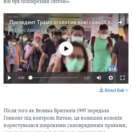
він був поширений світом».
Президент Трамп оголосив нові санкції проти Пекіну та заявив про кінець особливих відносин із Гонконгом. Відео
by
Голос Америки Українською
No media source currently available
0:00
1:15
Direct link
Після того як Велика Британія 1997 передала
Гонконг під контроль Китаю, ця колишня колонія
користувалася широкими самоврядними правами,