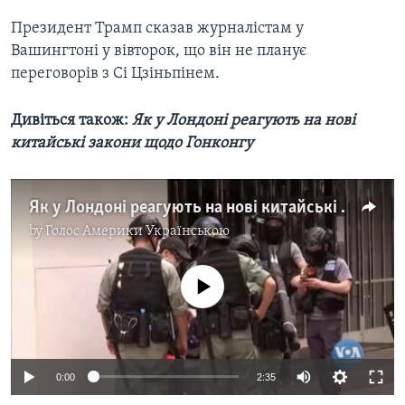
Президент Трамп сказав журналістам у
Вашингтоні у вівторок, що він не планує
переговорів з Сі Цзіньпінем.
Дивіться також:
Як у Лондоні реагують на нові
китайські закони щодо Гонконгу
Як у Лондоні реагують на нові китайські закони щодо Гонконгу. Відео
by
Голос Америки Українською
No media source currently available
0:00
2:35