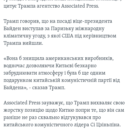
цитує Трампа агентство Associated Press.
Трамп говорив, що на посаді віце-президента
Байден виступав за Паризьку міжнародну
кліматичну угоду, з якої США під керівництвом
Трампа вийшли.
«Вона б знищила американських виробників,
водночас дозволяючи Китаєві безкарно
забруднювати атмосферу і була б ще одним
подарунком китайській комуністичній партії від
Байдена», - сказав Трамп.
Associated Press зауважує, що Трамп вихваляє свою
жорстку позицію щодо Китаю попри те, що він сам
раніше не раз схвально відгукувався про
китайського комуністичного лідера Сі Цзіньпіна.