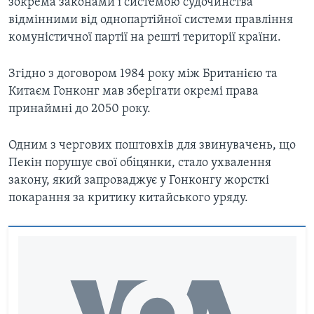
зокрема законами і системою судочинства
відмінними від однопартійної системи правління
комуністичної партії на решті території країни.
Згідно з договором 1984 року між Британією та
Китаєм Гонконг мав зберігати окремі права
принаймні до 2050 року.
Одним з чергових поштовхів для звинувачень, що
Пекін порушує свої обіцянки, стало ухвалення
закону, який запроваджує у Гонконгу жорсткі
покарання за критику китайського уряду.