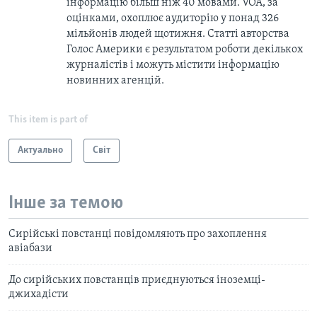
інформацію більш ніж 40 мовами. VOA, за
оцінками, охоплює аудиторію у понад 326
мільйонів людей щотижня. Статті авторства
Голос Америки є результатом роботи декількох
журналістів і можуть містити інформацію
новинних агенцій.
This item is part of
Актуально
Світ
Інше за темою
Сирійські повстанці повідомляють про захоплення
авіабази
До сирійських повстанців приєднуються іноземці-
джихадісти