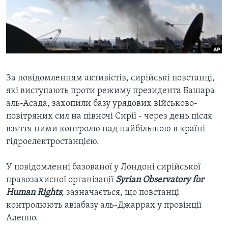
ВІДЕО
СУСПІЛЬСТВО
ТЕЛЕПРОГРАМИ
ЕКОНОМІКА
ENGLISH
ЧАС-TIME
ІСТОРІЇ УСПІХУ УКРАЇНЦІВ
БРИФІНГ ГОЛОСУ АМЕРИКИ
Learning English
СТУДІЯ ВАШИНГТОН
За повідомленням активістів, сирійські повстанці,
які виступають проти режиму президента Башара
МИ В СОЦМЕРЕЖАХ
ВІКНО В АМЕРИКУ
аль-Асада, захопили базу урядових військово-
ПРАЙМ-ТАЙМ
повітряних сил на півночі Сирії - через день після
взяття ними контролю над найбільшою в країні
ПОГЛЯД З ВАШИНГТОНА
Мови
гідроелектростанцією.
У повідомленні базованої у Лондоні сирійської
правозахисної організації
Syrian Observatory for
Human Rights
, зазначається, що повстанці
контролюють авіабазу аль-Джаррах у провінції
Алеппо.